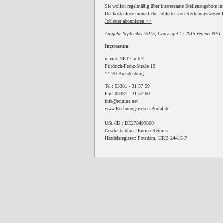
Sie wollen regelmäßig über interessante Stellenangebote in
Der kostenlose monatliche Jobletter von Rechnungswesen-P
Jobletter abonnieren >>
Ausgabe September 2015, Copyright © 2015 reimus.NE
Impressum
reimus.NET GmbH
Friedrich-Franz-Straße 19
14770 Brandenburg
Tel.: 03381 - 31 57 59
Fax: 03381 - 31 57 60
info@reimus.net
www.Rechnungswesen-Portal.de
USt.-ID : DE278499860
Geschäftsführer: Enrico Reimus
Handelsregister: Potsdam, HRB 24415 P