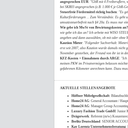
angesprochen EÜR
:
"GbR mit 4 Freiberuflern, 
bei SKR03 angesprochen (z.B. 1.000 € je GbR-Ge
Steuerfreie Fördermittel richtig buchen
:
"Es ge
Kulturförderungen ... Zum Verständnis: Es geht u
umsatzsteuerbefreit nach §4 20a. Es muss nur ein
Wie gebe ich MwSt von Bewirtungskosten an?
wie gebe ich das an? Ich arbeite mit WISO STE
angeben und dann auswählen, ob mit oder ohne M
Kaution Mieter
:
"Folgender Sachverhalt: Mieteri
erst seit 2007, also Kaution wurde damals nicht 
November gestorben, der Freund von ihr ist in d
KFZ-Kosten + Einnahmen durch ARGE
:
"Ich
meinen PKW im Privatvermögen belassen möchte u
gefahrenen Kilometer anrechnen kann. Dazu muss 
AKTUELLE STELLENANGEBOTE
Höffner Möbelgesellschaft
: Bilanzbuchh
Home24 AG
: General Accountant / Haupt
Home24 AG
: Manager Group Accounting
Luxury Fashion Trade GmbH
: Junior
Drägerwerk
: Referent (m/w) Konzernre
Berlitz Deutschland
: SENIOR ACCOUNT
Kay Lorentz Unternehmensberatung
: