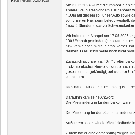
Registrierung:
06.08.2025
Am 31.12.2024 wurde die Immobilie an ein
andere Stellplätze vor dem aus gehören wü
4,00m auf diesem soll unser Auto sowie da
von unseren Nachbarn belegt, weshalb das 
(max. 2 Stunden), was zu Schwierigkeite
Wir haben den Mangel am 17.05.2025 angez
100 €/Monat) gemindert (dies wurde auch m
bzw. kam dieser im Mai einmal vorbei und 
räumen. Dies ist bis heute noch nicht passi
Zusätzlich ist unser ca. 40 m² großer Balko
Trotz mehrfacher Hinweise wurde auch hie
gesetzt und angekündigt, bei weiterer Un
zu mindern.
Dies haben wir dann auch im August durchg
Daraufhin kam seine Antwort:
Die Mietminderung für den Balkon wäre nich
Die Minderung für den Stellplatz findet 
Außerdem sollen wir die Mietrückstände i
Zudem hat er eine Abmahnung wegen Tierha