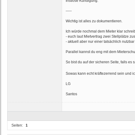
fristlose Kündigung.
-----
Wichtig ist alles zu dokumentieren.
Ich würde nochmal dem Mieter klar schrei
- euch laut Mietvertrag zwei Stellplätze zu
- aktuell aber nur einer tatsächlich nutzba
Parallel kannst du eng mit dem Mietersch
So bist du auf der sicheren Seite, falls e
Sowas kann echt kräftezerrend sein und ich
LG
Santos
Seiten:
1