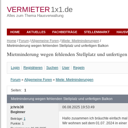
VERMIETER
1x1.de
Alles zum Thema Hausverwaltung
HOME
AKTUELLES
FACHBEITRÄGE
STELLENMARKT
HAUSV
Home
/
Forum
/
Allgemeine Foren
/
Miete: Mietminderungen
/
Mietminderung wegen fehlenden Stellplatz und unfertigen Balkon
Mietminderung wegen fehlenden Stellplatz und unfertigen
Login
Registrieren
Suchen
User
Regeln
Forum
»
Allgemeine Foren
»
Miete: Mietminderungen
Seiten:
1
Mietminderung wegen fehlenden Stellplatz und unfertigen Balkon
jchris38
06.08.2025 19:53:49
Beginner
Hallo zusammen ich bräuchte einfach mal 
Beiträge:
1
Wir wohnen seit dem 01.07. 2024 in einer 
Punkte:
1