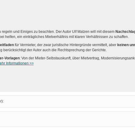
zu regeln und Einiges zu beachten. Der Autor Ulf Matzen will mit diesem
Nachschla
i helfen, ein einträgliches Mietverhältnis mit klaren Verhältnissen zu schaffen.
eitfaden
für Vermieter, der zwar juristische Hintergründe vermittelt, aber
keinen un
 berücksichtigt der Autor auch die Rechtsprechung der Gerichte.
er-Vorlagen
: Von der Mieter-Selbstauskunft, über Mietvertrag, Modernisierungsan
ehr Informationen >>
r):