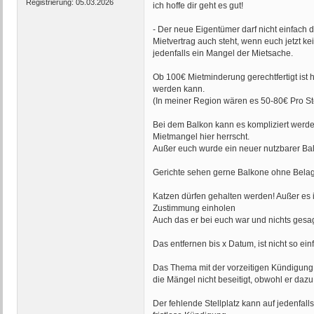
Registrierung:
05.03.2026
ich hoffe dir geht es gut!
- Der neue Eigentümer darf nicht einfach d
Mietvertrag auch steht, wenn euch jetzt kei
jedenfalls ein Mangel der Mietsache.
Ob 100€ Mietminderung gerechtfertigt ist 
werden kann.
(In meiner Region wären es 50-80€ Pro Ste
Bei dem Balkon kann es kompliziert werde
Mietmangel hier herrscht.
Außer euch wurde ein neuer nutzbarer Bal
Gerichte sehen gerne Balkone ohne Belag 
Katzen dürfen gehalten werden! Außer es 
Zustimmung einholen
Auch das er bei euch war und nichts gesag
Das entfernen bis x Datum, ist nicht so 
Das Thema mit der vorzeitigen Kündigung i
die Mängel nicht beseitigt, obwohl er dazu v
Der fehlende Stellplatz kann auf jedenfall