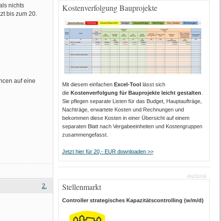
ls nichts
Kostenverfolgung Bauprojekte
zt bis zum 20.
ancen auf eine
Mit diesem einfachen
Excel-Tool
lässt sich
die
Kostenverfolgung für Bauprojekte leicht gestalten
.
Sie pflegen separate Listen für das Budget, Hauptaufträge,
Nachträge, erwartete Kosten und Rechnungen und
bekommen diese Kosten in einer Übersicht auf einem
separaten Blatt nach Vergabeeinheiten und Kostengruppen
zusammengefasst.
Jetzt hier für 20,- EUR downloaden >>
ANZEIGE
Stellenmarkt
2.
Controller strategisches Kapazitätscontrolling (w/m/d)