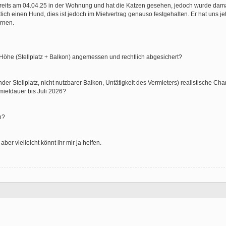
bereits am 04.04.25 in der Wohnung und hat die Katzen gesehen, jedoch wurde dama
ch einen Hund, dies ist jedoch im Mietvertrag genauso festgehalten. Er hat uns jet
rnen.
n Höhe (Stellplatz + Balkon) angemessen und rechtlich abgesichert?
der Stellplatz, nicht nutzbarer Balkon, Untätigkeit des Vermieters) realistische Ch
mietdauer bis Juli 2026?
n?
ber vielleicht könnt ihr mir ja helfen.