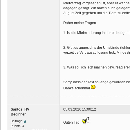
Mietvertrag vorgesehen ist, aber er war 
dagegen gesagt. Wir halten auch gelegentli
August Zeit gegeben um die Tiere zu entfe
Daher meine Fragen:
1. Ist die Mietminderung in der bisherige
2. Gibt es angesichts der Umstände (fehlen
vorzeitige Vertragsauflösung trotz Mindest
3. Was soll ich jetzt machen bzw. reagiere
Sorry, dass der Text so lange geworden ist a
Danke schonmal
Santos_HV
05.03.2026 15:00:12
Beginner
Beiträge:
4
Guten Tag,
Punkte:
4