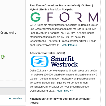
Real Estate Operations Manager (m/w/d) - Vollzeit |
Hybrid | Berlin / Frankfurt / Leipzig
GFORM ist ein marktführender Spezialist im Bereich Mieter-
und Gewerbeimmobilienmanagement mit Sitz in Berlin. Mit
Lösung wollt.
über 15 Jahren Erfahrung, ca. 1,35 Mrd. € Assets under
Management und mehr als 550.000 m² betreuter
Gesamtfläche – darunter Europas größter Artikel-9-Fonds,
zählt unser verwaltetes P...
Mehr Infos >>
Assistant Controller (m/w/d)
n
Deine Zukunft – perfekt verpackt. Smurfit Westrock gehört
mit weltweit 100.000 Mitarbeiter­innen und Mitarbeitern in 40
Ländern zu den führenden Anbietern von papier­basierten
Verpackungs­lösungen. Egal, ob wir gerade für den
wichtigsten Onlinehändler der Welt produzieren oder
Deutschlands größte...
Mehr Infos >>
Antworten
Finanzbuchhalter (m/w/d) oder Bilanzbuchhalter
(m/w/d)