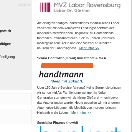
ANZEIGE
Als erfolgreich tätiges, akkreditiertes medizinisches Labor
zählen wir mit dem kompletten Leistungs­spektrum der
gewerk
modernen medizinischen Diagnostik zu Deutschlands
führenden Privat­laboratorien. Seit 75 Jahren vertrauen
nieder­gelassene Ärzte und eine Vielzahl an Kranken­
nötigen
häusern der Labor­diagnost...
Mehr Infos >>
kündigung
Senior Controller (m/w/d) Investment & M&A
Über 150 Jahre Berufserfahrung? Keine Sorge, die bringen
wir schon mit! Als Familienunternehmen in fünfter
Generation starteten wir als kleine Gießerei – noch bevor
das Auto erfunden wurde. Heute gestalten wir mit unseren
Automotive-Lösungen die Mobilität von morgen, bringen
Hightech in die Leben...
Mehr Infos >>
Specialist Finance (m/w/d)