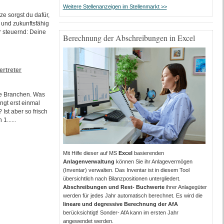
Weitere Stellenanzeigen im Stellenmarkt >>
ze sorgst du dafür,
r und zukunftsfähig
r steuernd: Deine
Berechnung der Abschreibungen in Excel
ertreter
le Branchen. Was
ngt erst einmal
Ist aber so frisch
1......
Mit Hilfe dieser auf MS
Excel
basierenden
Anlagenverwaltung
können Sie ihr Anlagevermögen
(Inventar) verwalten. Das Inventar ist in diesem Tool
übersichtlich nach Bilanzpositionen untergliedert.
Abschreibungen und Rest- Buchwerte
ihrer Anlagegüter
werden für jedes Jahr automatisch berechnet. Es wird die
lineare und degressive Berechnung der AfA
berücksichtigt! Sonder- AfA kann im ersten Jahr
angewendet werden.