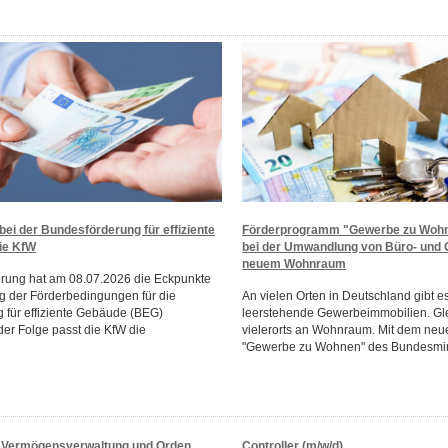
ei der Bundesförderung für effiziente
Förderprogramm "Gewerbe zu Wohne
ie KfW
bei der Umwandlung von Büro- und
neuem Wohnraum
rung hat am 08.07.2026 die Eckpunkte
g der Förderbedingungen für die
An vielen Orten in Deutschland gibt e
 für effiziente Gebäude (BEG)
leerstehende Gewerbeimmobilien. Glei
n der Folge passt die KfW die
vielerorts an Wohnraum. Mit dem ne
"Gewerbe zu Wohnen" des Bundesminis
r Vermögensverwaltung und Orden
Controller (m/w/d)