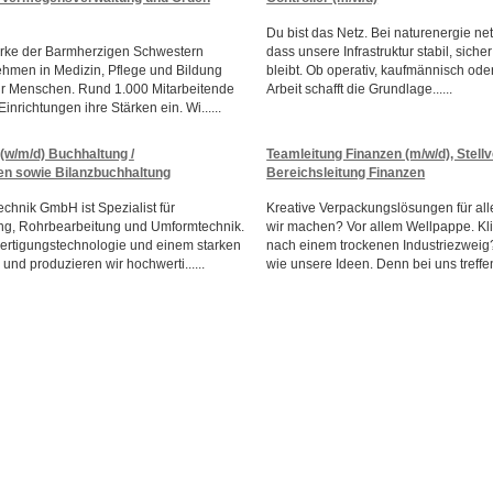
Du bist das Netz. Bei naturenergie net
rke der Barmherzigen Schwestern
dass unsere Infrastruktur stabil, siche
men in Medizin, Pflege und Bildung
bleibt. Ob operativ, kaufmännisch ode
ür Menschen. Rund 1.000 Mitarbeitende
Arbeit schafft die Grundlage......
inrichtungen ihre Stärken ein. Wi......
(w/m/d) Buchhaltung /
Teamleitung Finanzen (m/w/d), Stellv
 sowie Bilanzbuchhaltung
Bereichsleitung Finanzen
hnik GmbH ist Spezialist für
Kreative Verpackungslösungen für al
ung, Rohrbearbeitung und Umformtechnik.
wir machen? Vor allem Wellpappe. Kli
Fertigungstechnologie und einem starken
nach einem trockenen Industriezweig? 
und produzieren wir hochwerti......
wie unsere Ideen. Denn bei uns treffen 