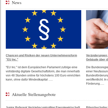
News
Chancen und Risiken der neuen Unternehmensform
Veränderungen b
"EU Inc."
Gebäude über d
"EU Inc." ist dem Europäischen Parlament zufolge eine
Die Bundesregie
vollständig digitale Gesellschaftsform, die man innerhalb
einer Neufassun
von 48 Stunden online für höchstens 100 Euro einrichten
Bundesförderung
kann, ohne dafür Mindestkapital ......
veröffentlicht. I
Förderung......
Aktuelle Stellenangebote
Junior Referent Vertriebscontrolling Energiewirtschaft
Bilanzbuchalte