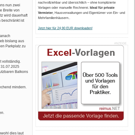
nachvollziehbar und übersichtlich – ohne komplizierte
uns nun zwei
Vorlagen oder manuelle Rechnerei.
Ideal für private
e Breite von
Vermieter
, Hausverwaltungen und Eigentümer von Ein- und
tz wird dauerhaft
Mehrfamilienhäusern..
 beschränkt ist
Jetzt hier für 24,90 EUR downloaden!
danach
ieb bislang aus
ANZEIGE
den Parkplatz zu
 vollständig.
m 31.07.2025
nutzbaren Balkons
rechend mindern.
en.
wohl dies laut