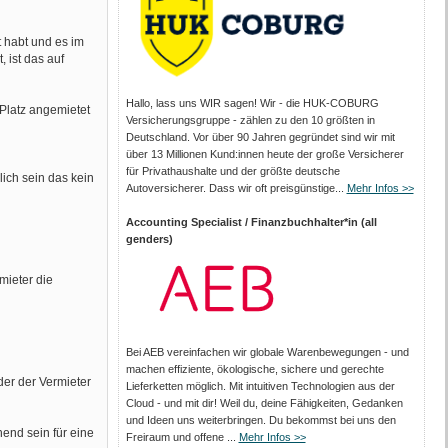
t habt und es im
, ist das auf
Hallo, lass uns WIR sagen! Wir - die HUK-COBURG
 Platz angemietet
Versicherungsgruppe - zählen zu den 10 größten in
Deutschland. Vor über 90 Jahren gegründet sind wir mit
über 13 Millionen Kund:innen heute der große Versicherer
für Privathaushalte und der größte deutsche
ich sein das kein
Autoversicherer. Dass wir oft preisgünstige...
Mehr Infos >>
Accounting Specialist / Finanzbuchhalter*in (all
genders)
mieter die
Bei AEB vereinfachen wir globale Warenbewegungen - und
machen effiziente, ökologische, sichere und gerechte
der der Vermieter
Lieferketten möglich. Mit intuitiven Technologien aus der
Cloud - und mit dir! Weil du, deine Fähigkeiten, Gedanken
und Ideen uns weiterbringen. Du bekommst bei uns den
hend sein für eine
Freiraum und offene ...
Mehr Infos >>