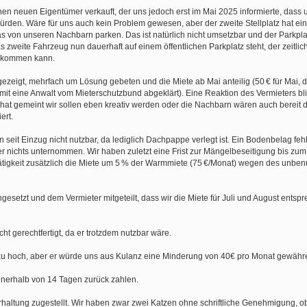
en neuen Eigentümer verkauft, der uns jedoch erst im Mai 2025 informierte, dass 
rden. Wäre für uns auch kein Problem gewesen, aber der zweite Stellplatz hat ein
s von unseren Nachbarn parken. Das ist natürlich nicht umsetzbar und der Parkpla
zweite Fahrzeug nun dauerhaft auf einem öffentlichen Parkplatz steht, der zeitlich
n kommen kann.
eigt, mehrfach um Lösung gebeten und die Miete ab Mai anteilig (50 € für Mai, 
it eine Anwalt vom Mieterschutzbund abgeklärt). Eine Reaktion des Vermieters bl
hat gemeint wir sollen eben kreativ werden oder die Nachbarn wären auch bereit 
ert.
n seit Einzug nicht nutzbar, da lediglich Dachpappe verlegt ist. Ein Bodenbelag fehlt
r nichts unternommen. Wir haben zuletzt eine Frist zur Mängelbeseitigung bis zu
tätigkeit zusätzlich die Miete um 5 % der Warmmiete (75 €/Monat) wegen des unbe
esetzt und dem Vermieter mitgeteilt, dass wir die Miete für Juli und August entsp
t gerechtfertigt, da er trotzdem nutzbar wäre.
er zu hoch, aber er würde uns aus Kulanz eine Minderung von 40€ pro Monat gewähr
nnerhalb von 14 Tagen zurück zahlen.
ltung zugestellt. Wir haben zwar zwei Katzen ohne schriftliche Genehmigung, ob