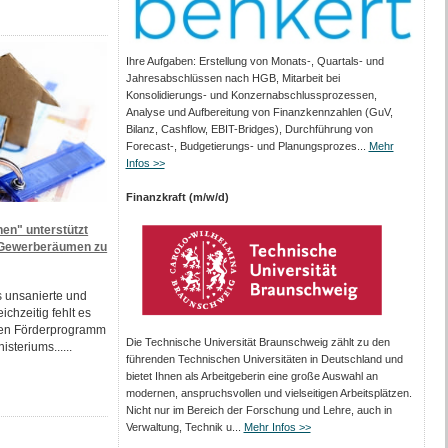
Ihre Aufgaben: Erstellung von Monats‑, Quartals‑ und
Jahresabschlüssen nach HGB, Mitarbeit bei
Konsolidierungs‑ und Konzernabschlussprozessen,
Analyse und Aufbereitung von Finanzkennzahlen (GuV,
Bilanz, Cashflow, EBIT-Bridges), Durchführung von
Forecast‑, Budgetierungs‑ und Planungsprozes...
Mehr
Infos >>
Finanzkraft (m/w/d)
n" unterstützt
 Gewerberäumen zu
s unsanierte und
chzeitig fehlt es
uen Förderprogramm
Die Technische Universität Braunschweig zählt zu den
teriums......
führenden Technischen Universitäten in Deutschland und
bietet Ihnen als Arbeit­geberin eine große Auswahl an
modernen, anspruchsvollen und vielseitigen Arbeits­plätzen.
Nicht nur im Bereich der Forschung und Lehre, auch in
Verwaltung, Technik u...
Mehr Infos >>