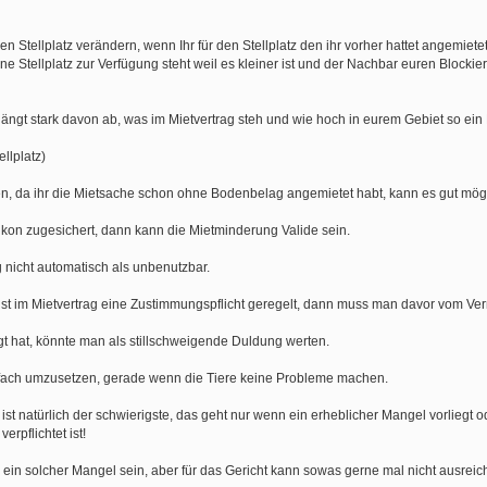
en Stellplatz verändern, wenn Ihr für den Stellplatz den ihr vorher hattet angemiete
ne Stellplatz zur Verfügung steht weil es kleiner ist und der Nachbar euren Blockiert
hängt stark davon ab, was im Mietvertrag steh und wie hoch in eurem Gebiet so ein
llplatz)
n, da ihr die Mietsache schon ohne Bodenbelag angemietet habt, kann es gut mögl
kon zugesichert, dann kann die Mietminderung Valide sein.
nicht automatisch als unbenutzbar.
ist im Mietvertrag eine Zustimmungspflicht geregelt, dann muss man davor vom Ver
t hat, könnte man als stillschweigende Duldung werten.
einfach umzusetzen, gerade wenn die Tiere keine Probleme machen.
st natürlich der schwierigste, das geht nur wenn ein erheblicher Mangel vorliegt o
erpflichtet ist!
s ein solcher Mangel sein, aber für das Gericht kann sowas gerne mal nicht ausreic