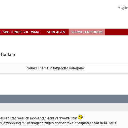
Mitgli
ERWALTUNGS-SOFTWARE
VORLAGEN
VERMIETER-FORUM
 Balkon
Neues Thema in folgender Kategorie
euren Rat, weil ich momentan echt verzweifelt bin
Mietwohnung mit vertraglich zugesicherten zwei Stellplätzen vor dem Haus.