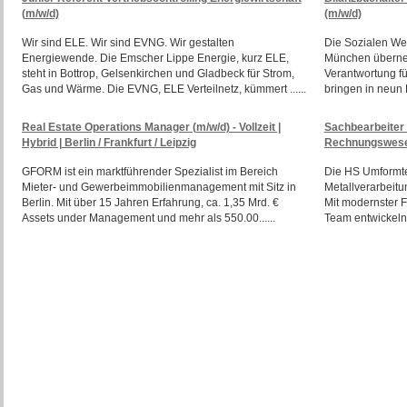
(m/w/d)
(m/w/d)
Wir sind ELE. Wir sind EVNG. Wir gestalten
Die Sozialen We
Energiewende. Die Emscher Lippe Energie, kurz ELE,
München überneh
steht in Bottrop, Gelsenkirchen und Gladbeck für Strom,
Verantwortung f
Gas und Wärme. Die EVNG, ELE Verteilnetz, kümmert ......
bringen in neun E
Real Estate Operations Manager (m/w/d) - Vollzeit |
Sachbearbeiter 
Hybrid | Berlin / Frankfurt / Leipzig
Rechnungswesen
GFORM ist ein marktführender Spezialist im Bereich
Die HS Umformtec
Mieter- und Gewerbeimmobilienmanagement mit Sitz in
Metallverarbeit
Berlin. Mit über 15 Jahren Erfahrung, ca. 1,35 Mrd. €
Mit modernster 
Assets under Management und mehr als 550.00......
Team entwickeln 