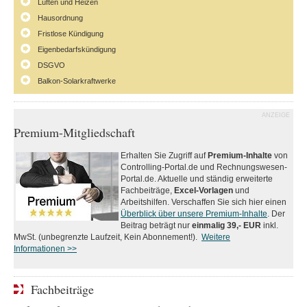
Lüften und Heizen
Hausordnung
Fristlose Kündigung
Eigenbedarfskündigung
DSGVO
Balkon-Solarkraftwerke
ANZEIGE
Premium-Mitgliedschaft
Erhalten Sie Zugriff auf
Premium-Inhalte
von
Controlling-Portal.de und Rechnungswesen-
Portal.de. Aktuelle und ständig erweiterte
Fachbeiträge,
Excel-Vorlagen
und
Arbeitshilfen. Verschaffen Sie sich hier einen
Überblick über unsere Premium-Inhalte
. Der
Beitrag beträgt nur
einmalig 39,- EUR
inkl.
MwSt. (unbegrenzte Laufzeit, Kein Abonnement!).
Weitere
Informationen >>
Fachbeiträge