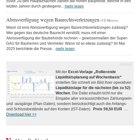
zuvor. Zu den Hauptursachen zählen die hohen Baupreise, welche in den
letzten Jahren durch gestiegene...
mehr lesen
Abrissverfügung wegen Baurechtsverletzungen
(Ulf Matzen)
Wann ist eine Abrissverfügung wegen Baurechtsverletzungen zulässig?
Wer gegen das deutsche Baurecht verstößt, muss mit einer
Abrissverfügung der Baubehörde rechnen – gewissermaßen der Super-
GAU für Bauherren und Vermieter. Wann ist so etwas zulässig? Im Mai
2025 berichtete die Presse...
mehr lesen
ANZEIGE
Mit der
Excel-Vorlage „Rollierende
Liquiditätsplanung auf Wochenbasis“
erstellen Sie schnell ein Bild ihrer operativen
Liquiditätslage für die nächsten (bis zu 52)
Wochen
. Die Datei erlaubt nicht nur die
Eingabe aller voraussichtlichen Zahlungsein-
und -ausgänge (Plan-Daten), sondern berücksichtigt auch die Anfangs-
und Schlussbestände auf den Konten (IST-Daten).
Preis 59,50 EUR
....
Download hier >>