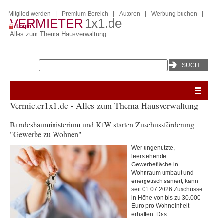
Mitglied werden
|
Premium-Bereich
|
Autoren
|
Werbung buchen
|
VERMIETER
1x1.de
Login
Alles zum Thema Hausverwaltung
Vermieter1x1.de - Alles zum Thema Hausverwaltung
Bundesbauministerium und KfW starten Zuschussförderung
"Gewerbe zu Wohnen"
Wer ungenutzte,
leerstehende
Gewerbefläche in
Wohnraum umbaut und
energetisch saniert, kann
seit 01.07.2026 Zuschüsse
in Höhe von bis zu 30.000
Euro pro Wohneinheit
erhalten: Das