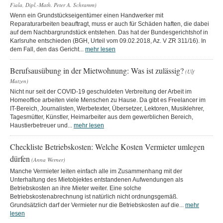
Fiala, Dipl.-Math. Peter A. Schramm)
Wenn ein Grundstückseigentümer einen Handwerker mit
Reparaturarbeiten beauftragt, muss er auch für Schäden haften, die dabei
auf dem Nachbargrundstück entstehen. Das hat der Bundesgerichtshof in
Karlsruhe entschieden (BGH, Urteil vom 09.02.2018, Az. V ZR 311/16). In
dem Fall, den das Gericht...
mehr lesen
Berufsausübung in der Mietwohnung: Was ist zulässig?
(Ulf
Matzen)
Nicht nur seit der COVID-19 geschuldeten Verbreitung der Arbeit im
Homeoffice arbeiten viele Menschen zu Hause. Da gibt es Freelancer im
IT-Bereich, Journalisten, Werbetexter, Übersetzer, Lektoren, Musiklehrer,
Tagesmütter, Künstler, Heimarbeiter aus dem gewerblichen Bereich,
Haustierbetreuer und...
mehr lesen
Checkliste Betriebskosten: Welche Kosten Vermieter umlegen
dürfen
(Anna Werner)
Manche Vermieter leiten einfach alle im Zusammenhang mit der
Unterhaltung des Mietobjektes entstandenen Aufwendungen als
Betriebskosten an ihre Mieter weiter. Eine solche
Betriebskostenabrechnung ist natürlich nicht ordnungsgemäß.
Grundsätzlich darf der Vermieter nur die Betriebskosten auf die...
mehr
lesen