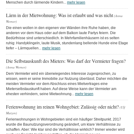
Menschen durch lärmende Kindern...
mehr lesen
Lärm in der Mietwohnung: Was ist erlaubt und was nicht
(Anna
Werner)
Die einen wollen in den eigenen vier Wänden ihre Ruhe haben, die
anderen vor dem Haus oder auf dem Balkon laute Partys feiern. Die
Bedürfnisse sind unterschiedlich. In Mehrfamilienhäusern ist es selten
ruhig: Handyklingeln, laute Musik, stundenlang bellende Hunde eine Etage
tiefer – Lärmquellen...
mehr lesen
Die Selbstauskunft des Mieters: Was darf der Vermieter fragen?
(Anna Werner)
Dem Vermieter wird ein überwiegendes Interesse zugesprochen, zu
wissen, wem er seine Immobilie zur Nutzung überlässt. Daher möchten die
meisten Vermieter vor dem Abschluss eines Mietvertrages eine
Mieterselbstauskunft haben. Auf diese Weise kann der Vermieter am
ehesten verhindern, seine Mietwohnung...
mehr lesen
Ferienwohnung im reinen Wohngebiet: Zulässig oder nicht?
(Ulf
Matzen)
Ferienwohnungen in Wohngebieten sind ein häufiger Streitpunkt. 2017
wurde die Baunutzungsverordnung geändert, um klare Verhältnisse zu
schaffen. Aber: Wie klar sind die Verhältnisse wirklich? Immer wieder wird