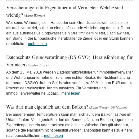
Versicherungen für Eigentümer und Vermieter: Welche sind
wichtig?
(Anna Werner)
Wer seine Wohnung, sein Haus oder sein Grundstück sowohl selbst nutzt
als auch vermietet, sollte an eine umfassende Absicherung denken. Denn
ein auslaufendes Leitungswasser, ein Streit mit dem Mieter, Dachlawinen,
ein Brand in der Einbauküche, herabfallende Ziegel oder ein Sturm können
erhebliche...
mehr lesen
Datenschutz-Grundverordnung (DS-GVO): Herausforderung für
Vermieter
(Sandra Janke)
Ab dem 25. Mai 2018 werden Datenschutzverstöße für Immobilienverwalter
und Wohnungsunternehmen zu einem echten Risiko. Bei Nichteinhaltung
der neuen DSGVO drohen Geldstrafen von bis zu 20 Millionen EUR oder 4
Prozent des weltweiten Jahresumsatzes. Für Vermieter und
Immobilienverwalter heißt das:...
mehr lesen
Was darf man eigentlich auf dem Balkon?
(Anna Werner, Ulf Matzen)
Bei angenehmen Temperaturen kann man sich auf dem Balkon fast wie im
Urlaub fühlen. Viele genießen dort die Sonne, pflanzen Blumen, legen eine
Zigarettenpause ein oder trocknen einfach die Wäsche. Das gilt aber nur,
solange die Nachbarn nicht belästigt werden, ansonsten kann es zu einem
nachbarschaftlichen...
mehr lesen