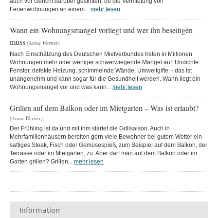
auch vor Gericht darüber gestritten, ob die Vermietung von
Ferienwohnungen an einem...
mehr lesen
Wann ein Wohnungsmangel vorliegt und wer ihn beseitigen
muss
(Anna Werner)
Nach Einschätzung des Deutschen Mietverbundes treten in Millionen
Wohnungen mehr oder weniger schwerwiegende Mängel auf. Undichte
Fenster, defekte Heizung, schimmelnde Wände, Umweltgifte – das ist
unangenehm und kann sogar für die Gesundheit werden. Wann liegt ein
Wohnungsmangel vor und was kann...
mehr lesen
Grillen auf dem Balkon oder im Mietgarten – Was ist erlaubt?
(Anna Werner)
Der Frühling ist da und mit ihm startet die Grillsaison. Auch in
Mehrfamilienhäusern bereiten gern viele Bewohner bei gutem Wetter ein
saftiges Steak, Fisch oder Gemüsespieß, zum Beispiel auf dem Balkon, der
Terrasse oder im Mietgarten, zu. Aber darf man auf dem Balkon oder im
Garten grillen? Grillen...
mehr lesen
Information