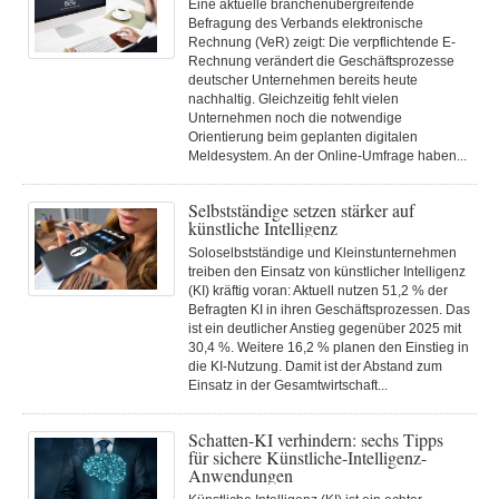
Eine aktuelle branchenübergreifende
Befragung des Verbands elektronische
Rechnung (VeR) zeigt: Die verpflichtende E-
Rechnung verändert die Geschäftsprozesse
deutscher Unternehmen bereits heute
nachhaltig. Gleichzeitig fehlt vielen
Unternehmen noch die notwendige
Orientierung beim geplanten digitalen
Meldesystem. An der Online-Umfrage haben...
Selbstständige setzen stärker auf
künstliche Intelligenz
Soloselbstständige und Kleinstunternehmen
treiben den Einsatz von künstlicher Intelligenz
(KI) kräftig voran: Aktuell nutzen 51,2 % der
Befragten KI in ihren Geschäftsprozessen. Das
ist ein deutlicher Anstieg gegenüber 2025 mit
30,4 %. Weitere 16,2 % planen den Einstieg in
die KI-Nutzung. Damit ist der Abstand zum
Einsatz in der Gesamtwirtschaft...
Schatten-KI verhindern: sechs Tipps
für sichere Künstliche-Intelligenz-
Anwendungen