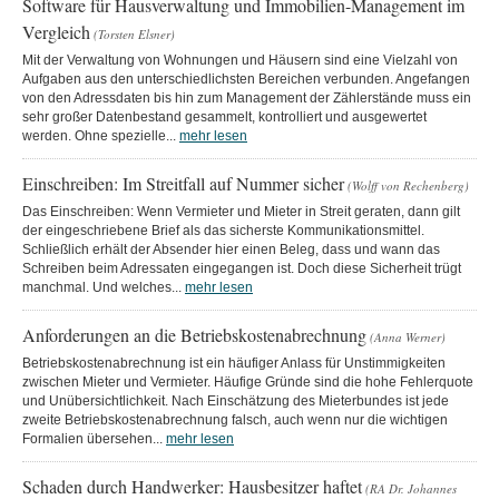
Software für Hausverwaltung und Immobilien-Management im
Vergleich
(Torsten Elsner)
Mit der Verwaltung von Wohnungen und Häusern sind eine Vielzahl von
Aufgaben aus den unterschiedlichsten Bereichen verbunden. Angefangen
von den Adressdaten bis hin zum Management der Zählerstände muss ein
sehr großer Datenbestand gesammelt, kontrolliert und ausgewertet
werden. Ohne spezielle...
mehr lesen
Einschreiben: Im Streitfall auf Nummer sicher
(Wolff von Rechenberg)
Das Einschreiben: Wenn Vermieter und Mieter in Streit geraten, dann gilt
der eingeschriebene Brief als das sicherste Kommunikationsmittel.
Schließlich erhält der Absender hier einen Beleg, dass und wann das
Schreiben beim Adressaten eingegangen ist. Doch diese Sicherheit trügt
manchmal. Und welches...
mehr lesen
Anforderungen an die Betriebskostenabrechnung
(Anna Werner)
Betriebskostenabrechnung ist ein häufiger Anlass für Unstimmigkeiten
zwischen Mieter und Vermieter. Häufige Gründe sind die hohe Fehlerquote
und Unübersichtlichkeit. Nach Einschätzung des Mieterbundes ist jede
zweite Betriebskostenabrechnung falsch, auch wenn nur die wichtigen
Formalien übersehen...
mehr lesen
Schaden durch Handwerker: Hausbesitzer haftet
(RA Dr. Johannes