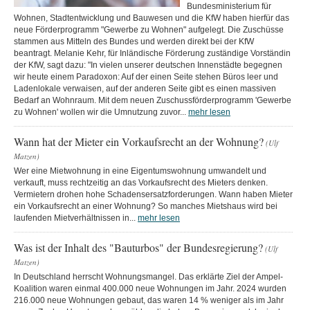
Bundesministerium für
Wohnen, Stadtentwicklung und Bauwesen und die KfW haben hierfür das
neue Förderprogramm "Gewerbe zu Wohnen" aufgelegt. Die Zuschüsse
stammen aus Mitteln des Bundes und werden direkt bei der KfW
beantragt. Melanie Kehr, für Inländische Förderung zuständige Vorständin
der KfW, sagt dazu: "In vielen unserer deutschen Innenstädte begegnen
wir heute einem Paradoxon: Auf der einen Seite stehen Büros leer und
Ladenlokale verwaisen, auf der anderen Seite gibt es einen massiven
Bedarf an Wohnraum. Mit dem neuen Zuschussförderprogramm 'Gewerbe
zu Wohnen' wollen wir die Umnutzung zuvor...
mehr lesen
Wann hat der Mieter ein Vorkaufsrecht an der Wohnung?
(Ulf
Matzen)
Wer eine Mietwohnung in eine Eigentumswohnung umwandelt und
verkauft, muss rechtzeitig an das Vorkaufsrecht des Mieters denken.
Vermietern drohen hohe Schadensersatzforderungen. Wann haben Mieter
ein Vorkaufsrecht an einer Wohnung? So manches Mietshaus wird bei
laufenden Mietverhältnissen in...
mehr lesen
Was ist der Inhalt des "Bauturbos" der Bundesregierung?
(Ulf
Matzen)
In Deutschland herrscht Wohnungsmangel. Das erklärte Ziel der Ampel-
Koalition waren einmal 400.000 neue Wohnungen im Jahr. 2024 wurden
216.000 neue Wohnungen gebaut, das waren 14 % weniger als im Jahr