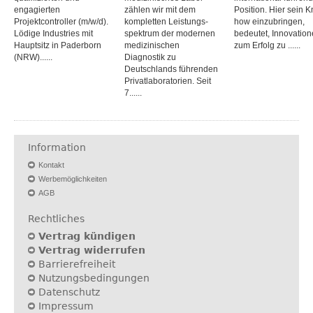
engagierten
zählen wir mit dem
Position. Hier sein 
Projektcontroller (m/w/d).
kompletten Leistungs­
how einzubringen,
Lödige Industries mit
spektrum der modernen
bedeutet, Inno­vatio
Hauptsitz in Paderborn
medizinischen
zum Erfolg zu ......
(NRW)......
Diagnostik zu
Deutschlands führenden
Privat­laboratorien. Seit
7......
Information
Kontakt
Werbemöglichkeiten
AGB
Rechtliches
Vertrag kündigen
Vertrag widerrufen
Barrierefreiheit
Nutzungsbedingungen
Datenschutz
Impressum