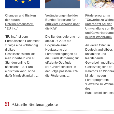
Chancen und Risiken
Veränderungen bei der
Förderprogramm
der neuen
Bundesförderung für
"Gewerbe zu Wohn
Unternehmensform
effiziente Gebäude über
unterstützt bei der
"EU Inc."
die KfW
Umwandlung von B
und Gewerberäume
"EU Inc." ist dem
Die Bundesregierung hat
neuem Wohnraum
Europäischen Parlament
am 08.07.2026 die
zufolge eine vollständig
Eckpunkte einer
An vielen Orten in
digitale
Neufassung der
Deutschland gibt es
Gesellschaftsform, die
Förderbedingungen für
unsanierte und
man innerhalb von 48
die Bundesförderung für
leerstehende
Stunden online für
effiziente Gebäude
Gewerbeimmobilien
höchstens 100 Euro
(BEG) veröffentlicht. In
Gleichzeitig fehlt es
einrichten kann, ohne
der Folge passt die KfW
vielerorts an Wohnr
dafür Mindestkapital ......
die Förderung......
Mit dem neuen
Förderprogramm
"Gewerbe zu Wohne
des
Bundesministeriums..
Aktuelle Stellenangebote