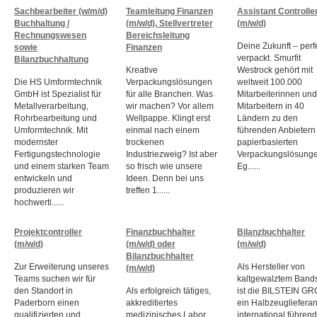
Sachbearbeiter (w/m/d)
Teamleitung Finanzen
Assistant Controlle
Buchhaltung /
(m/w/d), Stellvertreter
(m/w/d)
Rechnungswesen
Bereichsleitung
Deine Zukunft – perf
sowie
Finanzen
verpackt. Smurfit
Bilanzbuchhaltung
Kreative
Westrock gehört mit
Die HS Umformtechnik
Verpackungslösungen
weltweit 100.000
GmbH ist Spezialist für
für alle Branchen. Was
Mitarbeiter­innen un
Metallverarbeitung,
wir machen? Vor allem
Mitarbeitern in 40
Rohrbearbeitung und
Wellpappe. Klingt erst
Ländern zu den
Umformtechnik. Mit
einmal nach einem
führenden Anbietern
modernster
trockenen
papier­basierten
Fertigungstechnologie
Industriezweig? Ist aber
Verpackungs­lösung
und einem starken Team
so frisch wie unsere
Eg......
entwickeln und
Ideen. Denn bei uns
produzieren wir
treffen 1......
hochwerti......
Projektcontroller
Finanzbuchhalter
Bilanzbuchhalter
(m/w/d)
(m/w/d) oder
(m/w/d)
Bilanzbuchhalter
Zur Erweiterung unseres
Als Hersteller von
(m/w/d)
Teams suchen wir für
kaltgewalztem Bands
den Standort in
Als erfolgreich tätiges,
ist die BILSTEIN G
Paderborn einen
akkreditiertes
ein Halb­zeug­lieferan
qualifizierten und
medizinisches Labor
inter­national führen