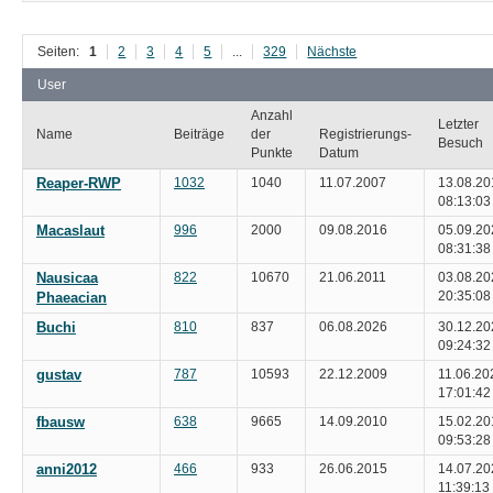
Seiten:
1
2
3
4
5
...
329
Nächste
User
Anzahl
Letzter
Name
Beiträge
der
Registrierungs-
Besuch
Punkte
Datum
Reaper-RWP
1032
1040
11.07.2007
13.08.20
08:13:03
Macaslaut
996
2000
09.08.2016
05.09.20
08:31:38
Nausicaa
822
10670
21.06.2011
03.08.20
20:35:08
Phaeacian
Buchi
810
837
06.08.2026
30.12.20
09:24:32
gustav
787
10593
22.12.2009
11.06.20
17:01:42
fbausw
638
9665
14.09.2010
15.02.20
09:53:28
anni2012
466
933
26.06.2015
14.07.20
11:39:13