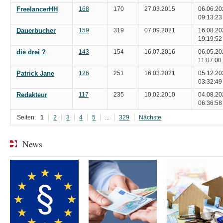
FreelancerHH
168
170
27.03.2015
06.06.20
09:13:23
Dauerbucher
159
319
07.09.2021
16.08.20
19:19:52
die drei ?
143
154
16.07.2016
06.05.20
11:07:00
Patrick Jane
126
251
16.03.2021
05.12.20
03:32:49
Redakteur
117
235
10.02.2010
04.08.20
06:36:58
Seiten:
1
2
3
4
5
...
329
Nächste
News