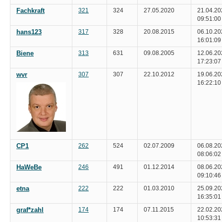
Fachkraft
321
324
27.05.2020
21.04.20
09:51:00
hans123
317
328
20.08.2015
06.10.20
16:01:09
Biene
313
631
09.08.2005
12.06.20
17:23:07
wvr
307
307
22.10.2012
19.06.20
16:22:10
CP1
262
524
02.07.2009
06.08.20
08:06:02
HaWeBe
246
491
01.12.2014
08.06.20
09:10:46
etna
222
222
01.03.2010
25.09.20
16:35:01
graf*zahl
174
174
07.11.2015
22.02.20
10:53:31