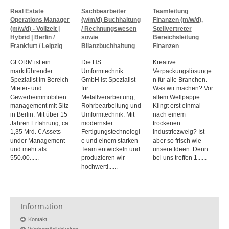
Real Estate
Sachbearbeiter
Teamleitung
Operations Manager
(w/m/d) Buchhaltung
Finanzen (m/w/d),
(m/w/d) - Vollzeit |
/ Rechnungswesen
Stellvertreter
Hybrid | Berlin /
sowie
Bereichsleitung
Frankfurt / Leipzig
Bilanzbuchhaltung
Finanzen
GFORM ist ein
Die HS
Kreative
marktführender
Umformtechnik
Verpackungslösunge
Spezialist im Bereich
GmbH ist Spezialist
n für alle Branchen.
Mieter- und
für
Was wir machen? Vor
Gewerbeimmobilien
Metallverarbeitung,
allem Wellpappe.
management mit Sitz
Rohrbearbeitung und
Klingt erst einmal
in Berlin. Mit über 15
Umformtechnik. Mit
nach einem
Jahren Erfahrung, ca.
modernster
trockenen
1,35 Mrd. € Assets
Fertigungstechnologi
Industriezweig? Ist
under Management
e und einem starken
aber so frisch wie
und mehr als
Team entwickeln und
unsere Ideen. Denn
550.00......
produzieren wir
bei uns treffen 1......
hochwerti......
Information
Kontakt