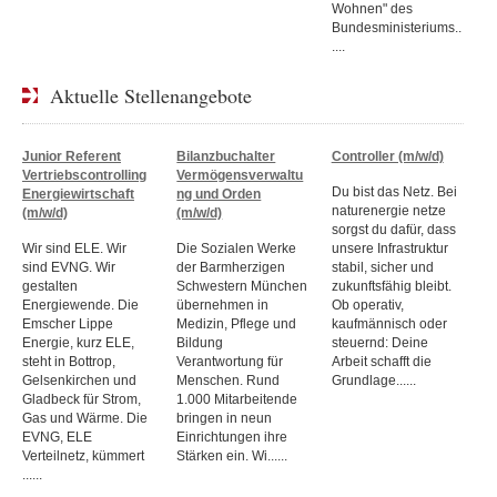
Wohnen" des
Bundesministeriums..
....
Aktuelle Stellenangebote
Junior Referent
Bilanzbuchalter
Controller (m/w/d)
Vertriebscontrolling
Vermögensverwaltu
Du bist das Netz. Bei
Energiewirtschaft
ng und Orden
naturenergie netze
(m/w/d)
(m/w/d)
sorgst du dafür, dass
Wir sind ELE. Wir
Die Sozialen Werke
unsere Infrastruktur
sind EVNG. Wir
der Barmherzigen
stabil, sicher und
gestalten
Schwestern München
zukunftsfähig bleibt.
Energiewende. Die
übernehmen in
Ob operativ,
Emscher Lippe
Medizin, Pflege und
kaufmännisch oder
Energie, kurz ELE,
Bildung
steuernd: Deine
steht in Bottrop,
Verantwortung für
Arbeit schafft die
Gelsenkirchen und
Menschen. Rund
Grundlage......
Gladbeck für Strom,
1.000 Mitarbeitende
Gas und Wärme. Die
bringen in neun
EVNG, ELE
Einrichtungen ihre
Verteilnetz, kümmert
Stärken ein. Wi......
......