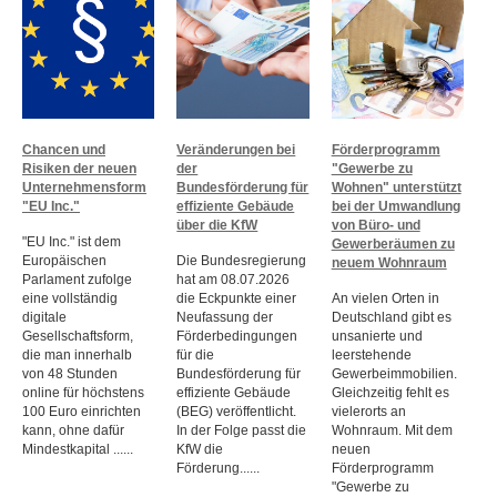
Chancen und
Veränderungen bei
Förderprogramm
Risiken der neuen
der
"Gewerbe zu
Unternehmensform
Bundesförderung für
Wohnen" unterstützt
"EU Inc."
effiziente Gebäude
bei der Umwandlung
über die KfW
von Büro- und
"EU Inc." ist dem
Gewerberäumen zu
Europäischen
Die Bundesregierung
neuem Wohnraum
Parlament zufolge
hat am 08.07.2026
eine vollständig
die Eckpunkte einer
An vielen Orten in
digitale
Neufassung der
Deutschland gibt es
Gesellschaftsform,
Förderbedingungen
unsanierte und
die man innerhalb
für die
leerstehende
von 48 Stunden
Bundesförderung für
Gewerbeimmobilien.
online für höchstens
effiziente Gebäude
Gleichzeitig fehlt es
100 Euro einrichten
(BEG) veröffentlicht.
vielerorts an
kann, ohne dafür
In der Folge passt die
Wohnraum. Mit dem
Mindestkapital ......
KfW die
neuen
Förderung......
Förderprogramm
"Gewerbe zu