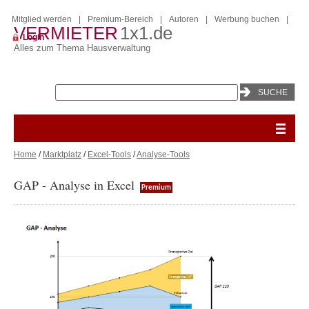
Mitglied werden
|
Premium-Bereich
|
Autoren
|
Werbung buchen
|
VERMIETER
1x1.de
Login
Alles zum Thema Hausverwaltung
Home
/
Marktplatz
/
Excel-Tools
/
Analyse-Tools
GAP - Analyse in Excel
Premium