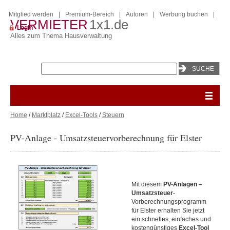
Mitglied werden
|
Premium-Bereich
|
Autoren
|
Werbung buchen
|
VERMIETER
1x1.de
Login
Alles zum Thema Hausverwaltung
Home
/
Marktplatz
/
Excel-Tools
/
Steuern
PV-Anlage - Umsatzsteuervorberechnung für Elster
Mit diesem
PV-Anlagen –
Umsatzsteuer
-
Vorberechnungsprogramm
für Elster erhalten Sie jetzt
ein schnelles, einfaches und
kostengünstiges
Excel-T
ool