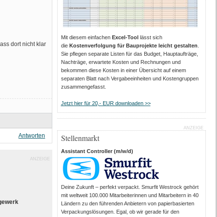
Mit diesem einfachen
Excel-Tool
lässt sich
ss dort nicht klar
die
Kostenverfolgung für Bauprojekte leicht gestalten
.
Sie pflegen separate Listen für das Budget, Hauptaufträge,
Nachträge, erwartete Kosten und Rechnungen und
bekommen diese Kosten in einer Übersicht auf einem
separaten Blatt nach Vergabeeinheiten und Kostengruppen
zusammengefasst.
Jetzt hier für 20,- EUR downloaden >>
ANZEIGE
Antworten
Stellenmarkt
Assistant Controller (m/w/d)
ANZEIGE
Deine Zukunft – perfekt verpackt. Smurfit Westrock gehört
mit weltweit 100.000 Mitarbeiter­innen und Mitarbeitern in 40
gewerk
Ländern zu den führenden Anbietern von papier­basierten
Verpackungs­lösungen. Egal, ob wir gerade für den