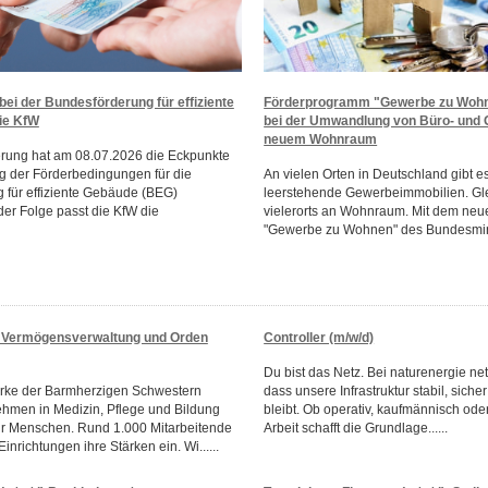
ei der Bundesförderung für effiziente
Förderprogramm "Gewerbe zu Wohne
ie KfW
bei der Umwandlung von Büro- und
neuem Wohnraum
rung hat am 08.07.2026 die Eckpunkte
g der Förderbedingungen für die
An vielen Orten in Deutschland gibt e
 für effiziente Gebäude (BEG)
leerstehende Gewerbeimmobilien. Glei
n der Folge passt die KfW die
vielerorts an Wohnraum. Mit dem ne
"Gewerbe zu Wohnen" des Bundesminis
r Vermögensverwaltung und Orden
Controller (m/w/d)
Du bist das Netz. Bei naturenergie net
rke der Barmherzigen Schwestern
dass unsere Infrastruktur stabil, siche
men in Medizin, Pflege und Bildung
bleibt. Ob operativ, kaufmännisch ode
ür Menschen. Rund 1.000 Mitarbeitende
Arbeit schafft die Grundlage......
inrichtungen ihre Stärken ein. Wi......