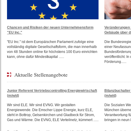
Chancen und Risiken der neuen Unternehmensform
Veränderungen b
"EU Inc."
Gebäude über d
"EU Inc." ist dem Europäischen Parlament zufolge eine
Die Bundesregie
vollständig digitale Gesellschaftsform, die man innerhalb
einer Neufassun
von 48 Stunden online für höchstens 100 Euro einrichten
Bundesförderung
kann, ohne dafür Mindestkapital ......
veröffentlicht. I
Förderung......
Aktuelle Stellenangebote
Junior Referent Vertriebscontrolling Energiewirtschaft
Bilanzbuchalte
(m/w/d)
(m/w/d)
Wir sind ELE. Wir sind EVNG. Wir gestalten
Die Sozialen We
Energiewende. Die Emscher Lippe Energie, kurz ELE,
München überneh
steht in Bottrop, Gelsenkirchen und Gladbeck für Strom,
Verantwortung f
Gas und Wärme. Die EVNG, ELE Verteilnetz, kümmert ......
bringen in neun E