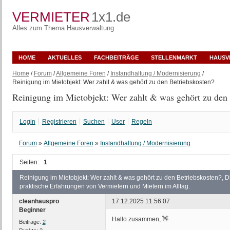
VERMIETER
1x1.de
Alles zum Thema Hausverwaltung
HOME
AKTUELLES
FACHBEITRÄGE
STELLENMARKT
HAUSV
Home
/
Forum
/
Allgemeine Foren
/
Instandhaltung / Modernisierung
/
Reinigung im Mietobjekt: Wer zahlt & was gehört zu den Betriebskosten?
Reinigung im Mietobjekt: Wer zahlt & was gehört zu den 
Login
Registrieren
Suchen
User
Regeln
Forum
»
Allgemeine Foren
»
Instandhaltung / Modernisierung
Seiten:
1
Reinigung im Mietobjekt: Wer zahlt & was gehört zu den Betriebskosten?, D
praktische Erfahrungen von Vermietern und Mietern im Alltag.
cleanhauspro
17.12.2025 11:56:07
Beginner
Hallo zusammen, 👋
Beiträge:
2