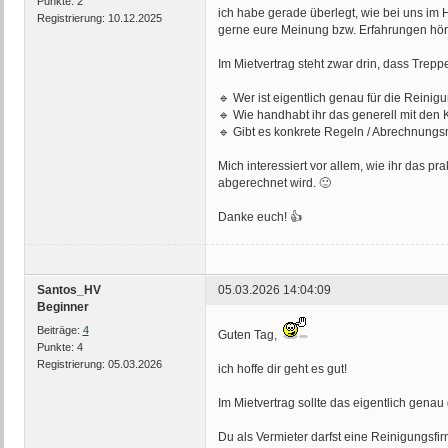
Punkte:
2
ich habe gerade überlegt, wie bei uns i
Registrierung:
10.12.2025
gerne eure Meinung bzw. Erfahrungen hö
Im Mietvertrag steht zwar drin, dass Trep
🔹 Wer ist eigentlich genau für die Reinig
🔹 Wie handhabt ihr das generell mit den
🔹 Gibt es konkrete Regeln / Abrechnungsmo
Mich interessiert vor allem, wie ihr das pra
abgerechnet wird. 🙂
Danke euch! 👍
Santos_HV
05.03.2026 14:04:09
Beginner
Beiträge:
4
Guten Tag,
Punkte:
4
Registrierung:
05.03.2026
ich hoffe dir geht es gut!
Im Mietvertrag sollte das eigentlich genau 
Du als Vermieter darfst eine Reinigungsfi