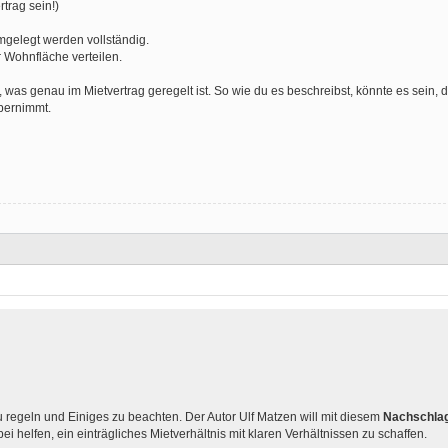
trag sein!)
gelegt werden vollständig.
 Wohnfläche verteilen.
was genau im Mietvertrag geregelt ist. So wie du es beschreibst, könnte es sein, da
übernimmt.
zu regeln und Einiges zu beachten. Der Autor Ulf Matzen will mit diesem
Nachschla
i helfen, ein einträgliches Mietverhältnis mit klaren Verhältnissen zu schaffen.