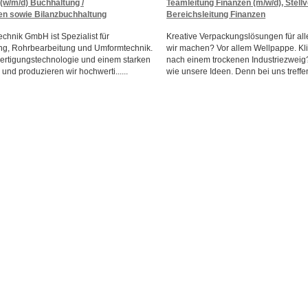
(w/m/d) Buchhaltung /
Teamleitung Finanzen (m/w/d), Stellv
 sowie Bilanzbuchhaltung
Bereichsleitung Finanzen
hnik GmbH ist Spezialist für
Kreative Verpackungslösungen für al
ung, Rohrbearbeitung und Umformtechnik.
wir machen? Vor allem Wellpappe. Kli
Fertigungstechnologie und einem starken
nach einem trockenen Industriezweig? 
und produzieren wir hochwerti......
wie unsere Ideen. Denn bei uns treffen 