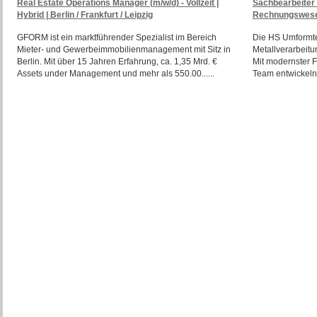
Real Estate Operations Manager (m/w/d) - Vollzeit |
Sachbearbeiter 
Hybrid | Berlin / Frankfurt / Leipzig
Rechnungswesen
GFORM ist ein marktführender Spezialist im Bereich
Die HS Umformtec
Mieter- und Gewerbeimmobilienmanagement mit Sitz in
Metallverarbeit
Berlin. Mit über 15 Jahren Erfahrung, ca. 1,35 Mrd. €
Mit modernster 
Assets under Management und mehr als 550.00......
Team entwickeln 