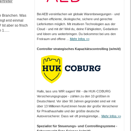
ertreter
Bei AEB vereinfachen wir globale Warenbewegungen - und
le Branchen. Was
machen effiziente, ökologische, sichere und gerechte
ngt erst einmal
Lieferketten möglich. Mit intuitiven Technologien aus der
Ist aber so frisch
Cloud - und mit dir! Weil du, deine Fähigkeiten, Gedanken
1......
und Ideen uns weiterbringen. Du bekommst bei uns den
Freiraum und offene ...
Mehr Infos >>
Controller strategisches Kapazitätscontrolling (w/m/d)
Hallo, lass uns WIR sagen! Wir - die HUK-COBURG
Versicherungsgruppe - zählen zu den 10 größten in
Deutschland. Vor über 90 Jahren gegründet sind wir mit
über 13 Millionen Kund:innen heute der große Versicherer
für Privathaushalte und der größte deutsche
Autoversicherer. Dass wir oft preisgünstige...
Mehr Infos >>
Spezialist für Steuerungs- und Controllingsysteme -
Schwerpunkt Data Science (w/m/d)