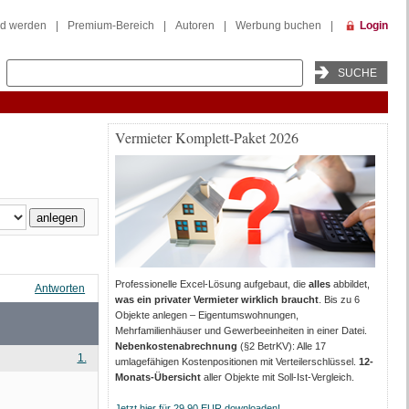
ed werden
|
Premium-Bereich
|
Autoren
|
Werbung buchen
|
Login
Vermieter Komplett-Paket 2026
Professionelle Excel-Lösung aufgebaut, die
alles
abbildet,
Antworten
was ein privater Vermieter wirklich braucht
. Bis zu 6
Objekte anlegen – Eigentumswohnungen,
Mehrfamilienhäuser und Gewerbeeinheiten in einer Datei.
Nebenkostenabrechnung
(§2 BetrKV): Alle 17
1.
umlagefähigen Kostenpositionen mit Verteilerschlüssel.
12-
Monats-Übersicht
aller Objekte mit Soll-Ist-Vergleich.
Jetzt hier für 29,90 EUR downloaden!