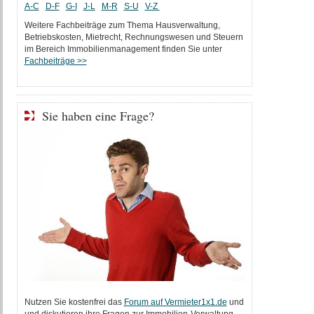
A-C
D-F
G-I
J-L
M-R
S-U
V-Z
Weitere Fachbeiträge zum Thema Hausverwaltung,
Betriebskosten, Mietrecht, Rechnungswesen und Steuern
im Bereich Immobilienmanagement finden Sie unter
Fachbeiträge >>
Sie haben eine Frage?
Nutzen Sie kostenfrei das
Forum auf Vermieter1x1.de
und