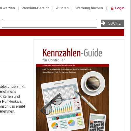
ed werden
|
Premium-Bereich
|
Autoren
|
Werbung buchen
|
Login
bteilungen inkl.
ternehmens
Kriterien und
r Punkteskala
Anschluss ergibt
ternehmen.