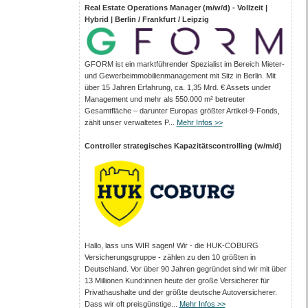
Real Estate Operations Manager (m/w/d) - Vollzeit |
Hybrid | Berlin / Frankfurt / Leipzig
GFORM ist ein marktführender Spezialist im Bereich Mieter-
und Gewerbeimmobilienmanagement mit Sitz in Berlin. Mit
über 15 Jahren Erfahrung, ca. 1,35 Mrd. € Assets under
Management und mehr als 550.000 m² betreuter
Gesamtfläche – darunter Europas größter Artikel-9-Fonds,
zählt unser verwaltetes P...
Mehr Infos >>
Controller strategisches Kapazitätscontrolling (w/m/d)
Hallo, lass uns WIR sagen! Wir - die HUK-COBURG
Versicherungsgruppe - zählen zu den 10 größten in
Deutschland. Vor über 90 Jahren gegründet sind wir mit über
13 Millionen Kund:innen heute der große Versicherer für
Privathaushalte und der größte deutsche Autoversicherer.
Dass wir oft preisgünstige...
Mehr Infos >>