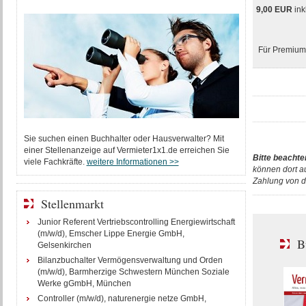
9,00 EUR
ink
Für Premium-
Sie suchen einen Buchhalter oder Hausverwalter? Mit
einer Stellenanzeige auf Vermieter1x1.de erreichen Sie
Bitte beachte
viele Fachkräfte.
weitere Informationen >>
können dort a
Zahlung von d
Stellenmarkt
Junior Referent Vertriebscontrolling Energiewirtschaft
(m/w/d), Emscher Lippe Energie GmbH,
B
Gelsenkirchen
Bilanzbuchalter Vermögensverwaltung und Orden
(m/w/d), Barmherzige Schwestern München Soziale
Werke gGmbH, München
Controller (m/w/d), naturenergie netze GmbH,