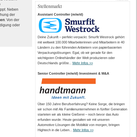
e
Stellenmarkt
ppt. Neben
chung der
Assistant Controller (m/w/d)
gen
: Von der
ndigung oder
Deine Zukunft – perfekt verpackt. Smurfit Westrock gehört
mit weltweit 100.000 Mitarbeiter­innen und Mitarbeitern in 40
Ländern zu den führenden Anbietern von papier­basierten
Verpackungs­lösungen. Egal, ob wir gerade für den
wichtigsten Onlinehändler der Welt produzieren oder
Deutschlands größte...
Mehr Infos >>
Senior Controller (m/w/d) Investment & M&A
Über 150 Jahre Berufserfahrung? Keine Sorge, die bringen
wir schon mit! Als Familienunternehmen in fünfter Generation
starteten wir als kleine Gießerei – noch bevor das Auto
erfunden wurde. Heute gestalten wir mit unseren
Automotive-Lösungen die Mobilität von morgen, bringen
Hightech in die Leben...
Mehr Infos >>