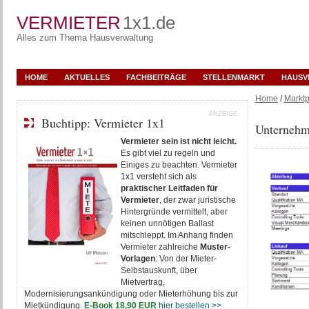
VERMIETER
1x1.de
Alles zum Thema Hausverwaltung
HOME
AKTUELLES
FACHBEITRÄGE
STELLENMARKT
HAUSV
Home
/
Marktp
ANZEIGE
Buchtipp: Vermieter 1x1
Unternehm
Vermieter sein ist nicht leicht.
Es gibt viel zu regeln und
Einiges zu beachten. Vermieter
1x1 versteht sich als
praktischer Leitfaden für
Vermieter
, der zwar juristische
Hintergründe vermittelt, aber
keinen unnötigen Ballast
mitschleppt. Im Anhang finden
Vermieter zahlreiche
Muster-
Vorlagen
: Von der Mieter-
Selbstauskunft, über
Mietvertrag,
Modernisierungsankündigung oder Mieterhöhung bis zur
Mietkündigung.
E-Book 18,90 EUR
hier bestellen >>