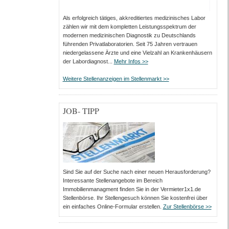
Als erfolgreich tätiges, akkreditiertes medizinisches Labor
zählen wir mit dem kompletten Leistungs­spektrum der
modernen medizinischen Diagnostik zu Deutschlands
führenden Privat­laboratorien. Seit 75 Jahren vertrauen
nieder­gelassene Ärzte und eine Vielzahl an Kranken­häusern
der Labor­diagnost...
Mehr Infos >>
Weitere Stellenanzeigen im Stellenmarkt >>
JOB- TIPP
Sind Sie auf der Suche nach einer neuen Herausforderung?
Interessante Stellenangebote im Bereich
Immobilienmanagment finden Sie in der Vermieter1x1.de
Stellenbörse. Ihr Stellengesuch können Sie kostenfrei über
ein einfaches Online-Formular erstellen.
Zur Stellenbörse >>