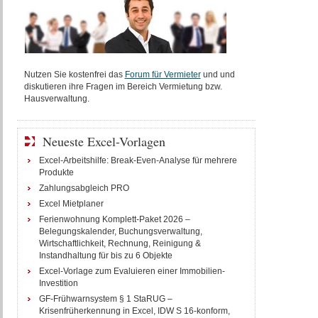
Nutzen Sie kostenfrei das
Forum für Vermieter
und und
diskutieren ihre Fragen im Bereich Vermietung bzw.
Hausverwaltung.
Neueste Excel-Vorlagen
Excel-Arbeitshilfe: Break-Even-Analyse für mehrere
Produkte
Zahlungsabgleich PRO
Excel Mietplaner
Ferienwohnung Komplett-Paket 2026 –
Belegungskalender, Buchungsverwaltung,
Wirtschaftlichkeit, Rechnung, Reinigung &
Instandhaltung für bis zu 6 Objekte
Excel-Vorlage zum Evaluieren einer Immobilien-
Investition
GF-Frühwarnsystem § 1 StaRUG –
Krisenfrüherkennung in Excel, IDW S 16-konform,