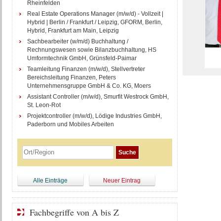
Rheinfelden
Real Estate Operations Manager (m/w/d) - Vollzeit |
Hybrid | Berlin / Frankfurt / Leipzig, GFORM, Berlin,
Hybrid, Frankfurt am Main, Leipzig
Sachbearbeiter (w/m/d) Buchhaltung /
Rechnungswesen sowie Bilanzbuchhaltung, HS
Umformtechnik GmbH, Grünsfeld-Paimar
Teamleitung Finanzen (m/w/d), Stellvertreter
Bereichsleitung Finanzen, Peters
Unternehmensgruppe GmbH & Co. KG, Moers
Assistant Controller (m/w/d), Smurfit Westrock GmbH,
St. Leon-Rot
Projektcontroller (m/w/d), Lödige Industries GmbH,
Paderborn und Mobiles Arbeiten
Alle Einträge
Neuer Eintrag
Fachbegriffe von A bis Z