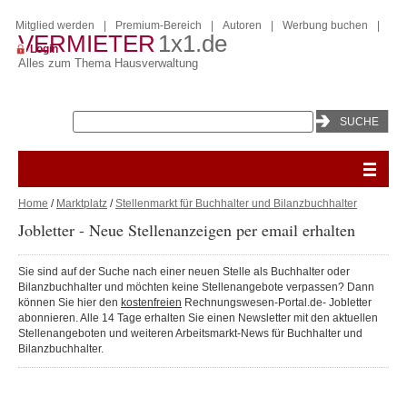
Mitglied werden
|
Premium-Bereich
|
Autoren
|
Werbung buchen
|
VERMIETER
1x1.de
Login
Alles zum Thema Hausverwaltung
Home
/
Marktplatz
/
Stellenmarkt für Buchhalter und Bilanzbuchhalter
Jobletter - Neue Stellenanzeigen per email erhalten
Sie sind auf der Suche nach einer neuen Stelle als Buchhalter oder
Bilanzbuchhalter und möchten keine Stellenangebote verpassen? Dann
können Sie hier den
kostenfreien
Rechnungswesen-Portal.de- Jobletter
abonnieren. Alle 14 Tage erhalten Sie einen Newsletter mit den aktuellen
Stellenangeboten und weiteren Arbeitsmarkt-News für Buchhalter und
Bilanzbuchhalter.