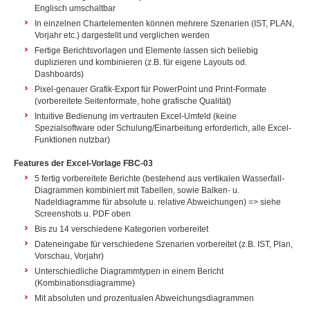
Englisch umschaltbar
In einzelnen Chartelementen können mehrere Szenarien (IST, PLAN,
Vorjahr etc.) dargestellt und verglichen werden
Fertige Berichtsvorlagen und Elemente lassen sich beliebig
duplizieren und kombinieren (z.B. für eigene Layouts od.
Dashboards)
Pixel-genauer Grafik-Export für PowerPoint und Print-Formate
(vorbereitete Seitenformate, hohe grafische Qualität)
Intuitive Bedienung im vertrauten Excel-Umfeld (keine
Spezialsoftware oder Schulung/Einarbeitung erforderlich, alle Excel-
Funktionen nutzbar)
Features der Excel-Vorlage FBC-03
5 fertig vorbereitete Berichte (bestehend aus vertikalen Wasserfall-
Diagrammen kombiniert mit Tabellen, sowie Balken- u.
Nadeldiagramme für absolute u. relative Abweichungen) => siehe
Screenshots u. PDF oben
Bis zu 14 verschiedene Kategorien vorbereitet
Dateneingabe für verschiedene Szenarien vorbereitet (z.B. IST, Plan,
Vorschau, Vorjahr)
Unterschiedliche Diagrammtypen in einem Bericht
(Kombinationsdiagramme)
Mit absoluten und prozentualen Abweichungsdiagrammen