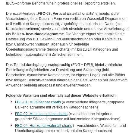
IBCS-konforme Berichte für ein professionelles Reporting erstellen.
Die Excel-Vorlage „
FBC-03: Vertical waterfall charts
“ ermöglicht die
Visualisierung ihrer Daten in Form von vertikalen Wasserfall-Diagrammen
(mit vertikalen Kategorieachsen), zugehörigen tabellarische Daten (mit
Kalkulationsschema) sowie zusätzlich absolute und relative Abweichungen
als
Balken- bzw. Nadeldiagramme
. Die Vorlage eignet sich damit für die
Darstellung von z.B. Gewinn- und Verlustrechnungen oder Kapitalfluss-
bzw. Cashflowrechnungen, aber auch für beliebige
Überleitungsdiagramme (bridge charts) mit bis zu 14 Kategorien und
beliebigen (automatischen) Zwischensummen.
Das Tool ist durchgängig
zweisprachig
(ENG + DEU), bietet zahlreiche
Einstellungsmöglichkeiten zur Darstellung und Skalierung (inkl.
Botschaften, dynamische Kommentare, ihr eigenes Logo) und alle Blätter
bzw. fertigen Berichtsvarianten innerhalb der Datei können bei Bedarf vom
Anwender beliebig angepasst und erweitert werden.
Folgende Varianten sind ebenfalls auf dieser Webseite erhältlich:
FBC-01: Multi-tier bar charts
(= verschiedene integrierte, gruppierte
Balkendiagramme mit vertikalen Kategorieachsen)
FBC-02: Multi-tier column charts
(= verschiedene integrierte,
gruppierte Säulendiagramme mit horizontalen Kategorieachsen)
F
BC-04: Horizontal waterfall charts
(= verschiedene Wasserfall- und
Überleitungsdiagramme mit horizontalen Kategorieachsen)