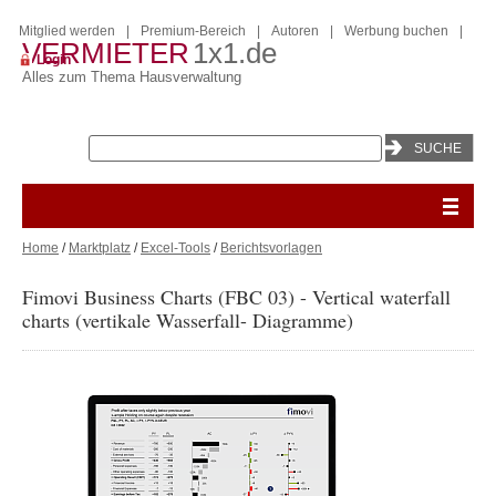
Mitglied werden
|
Premium-Bereich
|
Autoren
|
Werbung buchen
|
VERMIETER
1x1.de
Login
Alles zum Thema Hausverwaltung
Home
/
Marktplatz
/
Excel-Tools
/
Berichtsvorlagen
Fimovi Business Charts (FBC 03) - Vertical waterfall
charts (vertikale Wasserfall- Diagramme)