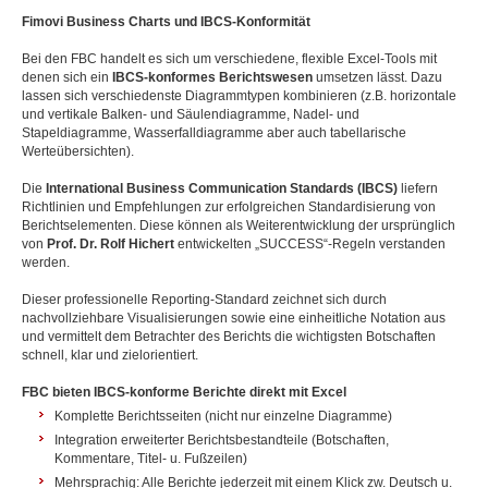
Fimovi Business Charts und IBCS-Konformität
Bei den FBC handelt es sich um verschiedene, flexible Excel-Tools mit
denen sich ein
IBCS-konformes Berichtswesen
umsetzen lässt. Dazu
lassen sich verschiedenste Diagrammtypen kombinieren (z.B. horizontale
und vertikale Balken- und Säulendiagramme, Nadel- und
Stapeldiagramme, Wasserfalldiagramme aber auch tabellarische
Werteübersichten).
Die
International Business Communication Standards (IBCS)
liefern
Richtlinien und Empfehlungen zur erfolgreichen Standardisierung von
Berichtselementen. Diese können als Weiterentwicklung der ursprünglich
von
Prof. Dr. Rolf Hichert
entwickelten „SUCCESS“-Regeln verstanden
werden.
Dieser professionelle Reporting-Standard zeichnet sich durch
nachvollziehbare Visualisierungen sowie eine einheitliche Notation aus
und vermittelt dem Betrachter des Berichts die wichtigsten Botschaften
schnell, klar und zielorientiert.
FBC bieten IBCS-konforme Berichte direkt mit Excel
Komplette Berichtsseiten (nicht nur einzelne Diagramme)
Integration erweiterter Berichtsbestandteile (Botschaften,
Kommentare, Titel- u. Fußzeilen)
Mehrsprachig: Alle Berichte jederzeit mit einem Klick zw. Deutsch u.