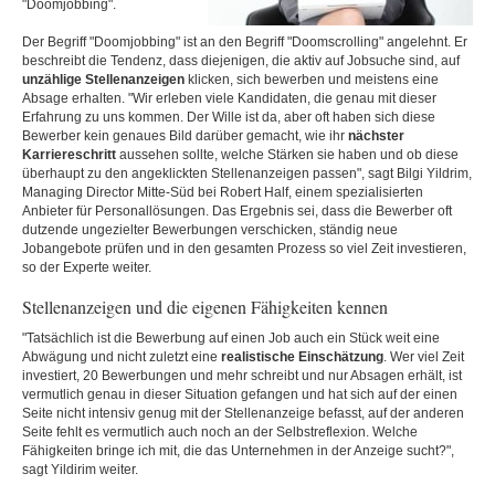
"Doomjobbing".
Der Begriff "Doomjobbing" ist an den Begriff "Doomscrolling" angelehnt. Er
beschreibt die Tendenz, dass diejenigen, die aktiv auf Jobsuche sind, auf
unzählige Stellenanzeigen
klicken, sich bewerben und meistens eine
Absage erhalten. "Wir erleben viele Kandidaten, die genau mit dieser
Erfahrung zu uns kommen. Der Wille ist da, aber oft haben sich diese
Bewerber kein genaues Bild darüber gemacht, wie ihr
nächster
Karriereschritt
aussehen sollte, welche Stärken sie haben und ob diese
überhaupt zu den angeklickten Stellenanzeigen passen", sagt Bilgi Yildrim,
Managing Director Mitte-Süd bei Robert Half, einem spezialisierten
Anbieter für Personallösungen. Das Ergebnis sei, dass die Bewerber oft
dutzende ungezielter Bewerbungen verschicken, ständig neue
Jobangebote prüfen und in den gesamten Prozess so viel Zeit investieren,
so der Experte weiter.
Stellenanzeigen und die eigenen Fähigkeiten kennen
"Tatsächlich ist die Bewerbung auf einen Job auch ein Stück weit eine
Abwägung und nicht zuletzt eine
realistische Einschätzung
. Wer viel Zeit
investiert, 20 Bewerbungen und mehr schreibt und nur Absagen erhält, ist
vermutlich genau in dieser Situation gefangen und hat sich auf der einen
Seite nicht intensiv genug mit der Stellenanzeige befasst, auf der anderen
Seite fehlt es vermutlich auch noch an der Selbstreflexion. Welche
Fähigkeiten bringe ich mit, die das Unternehmen in der Anzeige sucht?",
sagt Yildirim weiter.