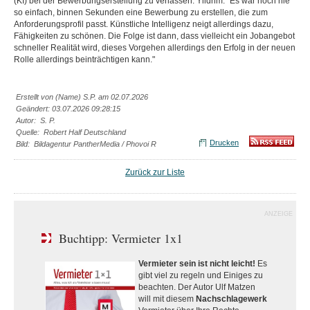
(KI) bei der Bewerbungserstellung zu verlassen. Yildrim: "Es war noch nie
so einfach, binnen Sekunden eine Bewerbung zu erstellen, die zum
Anforderungsprofil passt. Künstliche Intelligenz neigt allerdings dazu,
Fähigkeiten zu schönen. Die Folge ist dann, dass vielleicht ein Jobangebot
schneller Realität wird, dieses Vorgehen allerdings den Erfolg in der neuen
Rolle allerdings beinträchtigen kann."
Erstellt von (Name) S.P. am 02.07.2026
Geändert: 03.07.2026 09:28:15
Autor: S. P.
Quelle: Robert Half Deutschland
Drucken
Bild: Bildagentur PantherMedia / Phovoi R
Zurück zur Liste
ANZEIGE
Buchtipp: Vermieter 1x1
Vermieter sein ist nicht leicht!
Es
gibt viel zu regeln und Einiges zu
beachten. Der Autor Ulf Matzen
will mit diesem
Nachschlagewerk