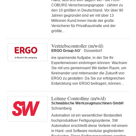
Hallo, lass uns WIR sagen! Wir - die HUK-
COBURG Versicherungsgruppe - zählen zu
den 10 größten in Deutschland. Vor über 90
Jahren gegründet sind wir mit über 13
Millionen Kund:innen heute der große
Versicherer für Privathaushalte und der
größte...
Vertriebscontroller (m/w/d)
ERGO Group AG'
Düsseldorf
ine spannende Aufgabe, in der Sie Ihr
Expertenwissen einbringen können. Wachsen
Sie mit uns gemeinsam! Wir bieten Raum, um
füreinander und miteinander die Zukunft von
ERGO zu gestalten. Da Sie zur erfolgreichen
Entwicklung von ERGO beitragen, können...
Leitung Controlling (m/w/d)
Schwäbische Werkzeugmaschinen GmbH
Schramberg
Automation ist ein wesentlicher Bestandteil
hochproduktiver Fertigungssysteme. SW
Automation erschließt diese Vorteile mit einem
in Hard- und Software modular gegliederten