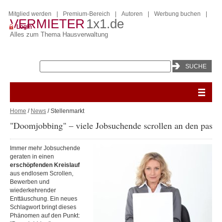
Mitglied werden
|
Premium-Bereich
|
Autoren
|
Werbung buchen
|
VERMIETER
1x1.de
Login
Alles zum Thema Hausverwaltung
Home
/
News
/ Stellenmarkt
"Doomjobbing" – viele Jobsuchende scrollen an den pass
Immer mehr Jobsuchende
geraten in einen
erschöpfenden Kreislauf
aus endlosem Scrollen,
Bewerben und
wiederkehrender
Enttäuschung. Ein neues
Schlagwort bringt dieses
Phänomen auf den Punkt: