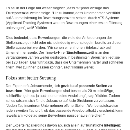
Es sei in der Folge nur wesenslogisch, dass mit jeder Absage das
Frustpotenzial
weiter steige. "Hinzu kommt, dass Unternehmen verstärkt
auf Automatisierung im Bewerbungsprozess setzen, durch ATS-Systeme
(Applicant Tracking Systeme) werden Bewerbungen einer ersten Filterung
unterzogen", weiß Yildirim.
Dies bedeutet, dass Bewerbungen, die viele der Anforderungen der
Stellenanzeige nicht oder nicht eindeutig widerspiegeln, bereits an dieser
Stelle aussortiert werden. "Wir sehen einen hohen Erfolgsdruck auf
Unternehmensseite. Die Time-to-Hire (
Einstellungszeit
) ist in den
vergangenen Jahren weiter gestiegen. In bestimmten Bereichen liegt sie
bei 120 Tagen. Das führt dazu, dass die Unternehmen härter und schneller
filtern, wer zu ihnen passen könnte", sagt Yildirim weiter.
Fokus statt breiter Streuung
Der Experte rät Jobsuchende, sich
gezielt auf passende Stellen zu
bewerben
. "Vier gute Bewerbungen sind besser als 20 mittelmäßige,
schließlich geht es ja auch nur um eine Anstellung", sagt Yildirim. Zudem
sei es ratsam, sich für die Jobsuche auf feste Strukturen zu verlassen.
"Jeden Tag inserieren Unternehmen offene Stellen. Wer beispielsweise
jeden zweiten Tag prüft, ob das passende Angebot attraktiv erscheint, kann
jeweils am Folgetag seine Bewerbung passgenau einreichen."
Der Experte rät allerdings davon ab, sich allein auf
künstliche Intelligenz