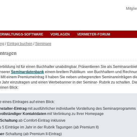
Mitgli
ERWALTUNGS-SOFTWARE
VORLAGEN
VERMIETER-FORUM
ng
/
Eintrag buchen
/
Seminare
ntragen
rbildung ist für einen Buchhalter unabdingbar. Präsentieren Sie als Seminaranbiet
nserer
Seminardatenbank
einem breitem Publikum von Buchhaltern und Rechnu
n. Mit einem Premiumeintrag II haben Sie neben unbegrenzten Seminareinträgen die
 Jahr einzutragen und einen Werbebanner in der Seminar- Rubrik zu schalten. Die 
einen Blick:
e eines Eintrages auf einen Blick:
nstalter-Eintrag
mit ausführlicher individuelle Vorstellung des Seminarprogramms
vollständiger Kontaktdaten
mit Verlinkung zu Ihrer Homepage
-Schaltung
ab Comfort-Eintrag inklusive
u 5 Einträge im Jahr in der Rubrik Tagungen (ab Premium II)
er
-Schaltung
(ab Premium II-Eintrag)