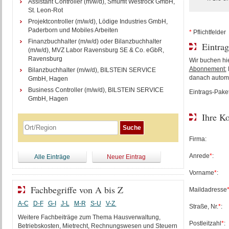
Assistant Controller (m/w/d), Smurfit Westrock GmbH,
St. Leon-Rot
Projektcontroller (m/w/d), Lödige Industries GmbH,
Paderborn und Mobiles Arbeiten
*
Pflichtfelder
Finanzbuchhalter (m/w/d) oder Bilanzbuchhalter
Eintra
(m/w/d), MVZ Labor Ravensburg SE & Co. eGbR,
Ravensburg
Wir buchen hie
Abonnement:
Bilanzbuchhalter (m/w/d), BILSTEIN SERVICE
danach automa
GmbH, Hagen
Business Controller (m/w/d), BILSTEIN SERVICE
Eintrags-Pake
GmbH, Hagen
Ihre K
Firma:
Anrede
*
:
Alle Einträge
Neuer Eintrag
Vorname
*
:
Fachbegriffe von A bis Z
Maildadresse
A-C
D-F
G-I
J-L
M-R
S-U
V-Z
Straße, Nr.
*
:
Weitere Fachbeiträge zum Thema Hausverwaltung,
Postleitzahl
*
:
Betriebskosten, Mietrecht, Rechnungswesen und Steuern