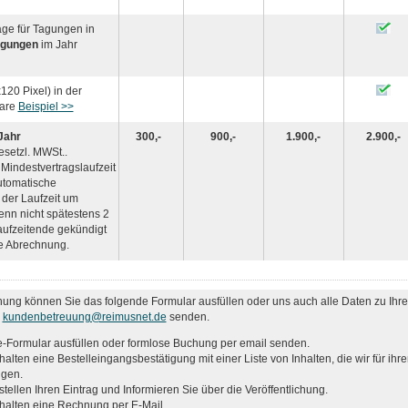
räge für Tagungen in
agungen
im Jahr
120 Pixel) in der
nare
Beispiel >>
 Jahr
300,-
900,-
1.900,-
2.900,-
gesetzl. MWSt..
Mindestvertragslaufzeit
utomatische
der Laufzeit um
nn nicht spätestens 2
aufzeitende gekündigt
he Abrechnung.
hung können Sie das folgende Formular ausfüllen oder uns auch alle Daten zu Ihr
n
kundenbetreuung@reimusnet.de
senden.
e-Formular ausfüllen oder formlose Buchung per email senden.
halten eine Bestelleingangsbestätigung mit einer Liste von Inhalten, die wir für ihre
igen.
stellen Ihren Eintrag und Informieren Sie über die Veröffentlichung.
rhalten eine Rechnung per E-Mail.