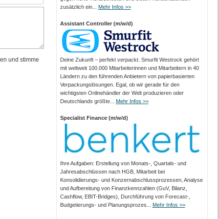
zusätzlich ein...
Mehr Infos >>
Assistant Controller (m/w/d)
en und stimme
Deine Zukunft – perfekt verpackt. Smurfit Westrock gehört
mit weltweit 100.000 Mitarbeiter­innen und Mitarbeitern in 40
Ländern zu den führenden Anbietern von papier­basierten
Verpackungs­lösungen. Egal, ob wir gerade für den
wichtigsten Onlinehändler der Welt produzieren oder
Deutschlands größte...
Mehr Infos >>
Specialist Finance (m/w/d)
Ihre Aufgaben: Erstellung von Monats‑, Quartals‑ und
Jahresabschlüssen nach HGB, Mitarbeit bei
Konsolidierungs‑ und Konzernabschlussprozessen, Analyse
und Aufbereitung von Finanzkennzahlen (GuV, Bilanz,
Cashflow, EBIT-Bridges), Durchführung von Forecast‑,
Budgetierungs‑ und Planungsprozes...
Mehr Infos >>