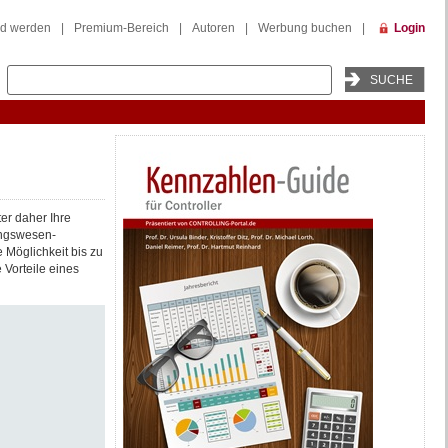
ed werden
|
Premium-Bereich
|
Autoren
|
Werbung buchen
|
Login
er daher Ihre
ngswesen-
 Möglichkeit bis zu
Vorteile eines