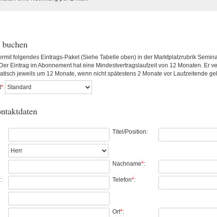
g buchen
rmit folgendes Eintrags-Paket (Siehe Tabelle oben) in der Marktplatzrubrik Semin
Der Eintrag im Abonnement hat eine Mindestvertragslaufzeit von 12 Monaten. Er ve
tisch jeweils um 12 Monate, wenn nicht spätestens 2 Monate vor Laufzeitende gek
t
*
ontaktdaten
Titel/Position:
Nachname
*
:
*
:
Telefon
*
:
Ort
*
: