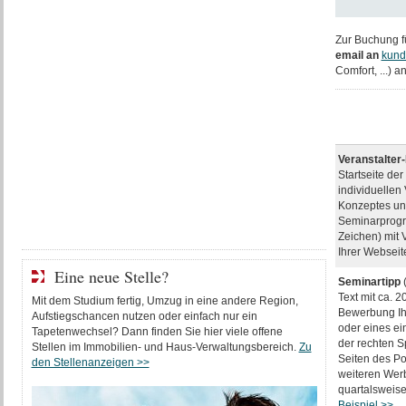
Zur Buchung f
email an
kund
Comfort, ...) 
Veranstalter-
Startseite de
individuellen 
Konzeptes un
Seminarprogr
Zeichen) mit 
Ihrer Webseit
Eine neue Stelle?
Seminartipp
(
Text mit ca. 2
Mit dem Studium fertig, Umzug in eine andere Region,
Bewerbung I
Aufstiegschancen nutzen oder einfach nur ein
oder eines ei
Tapetenwechsel? Dann finden Sie hier viele offene
der rechten Sp
Stellen im Immobilien- und Haus-Verwaltungsbereich.
Zu
Seiten des Por
den Stellenanzeigen >>
weiteren Werb
quartalsweis
Beispiel >>