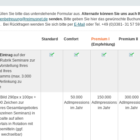
üllen Sie bitte das untenstehende Formular aus.
Alternativ können Sie uns auch I
enbetreuung
@reimus
net.de
senden.
Bitte geben Sie hier das gewünschte Buchun
an. Bei Rückfragen wenden Sie sich bitte per
E-Mail
oder Tel. +49 (0)3381- 31 57 59
Standard
Comfort
Premium I
Premium II
(Empfehlung)
Eintrag
auf der
r Rubrik Seminare zur
Vorstellung Ihres
d Ihres
amms (max. 3.000
Verlinkung zu
e
Bild 290px x 100px +
50.000
150.000
300.000
00 Zeichen zur
AdImpressions
AdImpressions
AdImpressi
hres Gesamtangebotes
im Jahr
im Jahr
im Jahr
nzelnen Seminars) in
alte auf allen
tals in Rotation mit
emitteln (ggf.
e wechselbar)