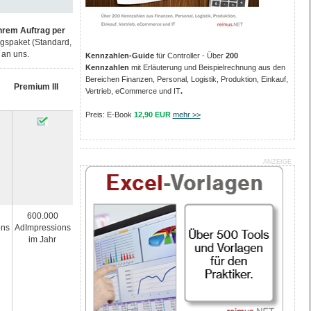
hrem Auftrag per
gspaket (Standard,
 an uns.
Kennzahlen-Guide
für Controller - Über
200
Kennzahlen
mit Erläuterung und Beispielrechnung aus den
Bereichen Finanzen, Personal, Logistik, Produktion, Einkauf,
Premium III
Vertrieb, eCommerce und IT
.
Preis: E-Book
12,90 EUR
mehr >>
ANZEIGE
600.000
ons
AdImpressions
im Jahr