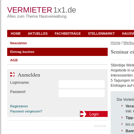
VERMIETER
1x1.de
Alles zum Thema Hausverwaltung
HOME
AKTUELLES
FACHBEITRÄGE
STELLENMARKT
HAUSV
Home
/
Werbu
Newsletter
Seminar ei
Eintrag buchen
AGB
Ständige Weite
Angebote in u
Anmelden
Interessierte
5 Tagungen im
Loginname:
Eintrages auf 
Passwort:
Die Vorteil
Vera
Registrieren
inkl.
Passwort vergessen?
Tipp
bis z
ANZEIGE
Bann