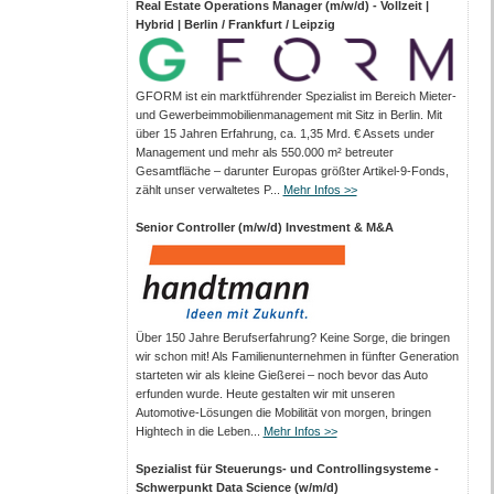
Real Estate Operations Manager (m/w/d) - Vollzeit |
Hybrid | Berlin / Frankfurt / Leipzig
GFORM ist ein marktführender Spezialist im Bereich Mieter-
und Gewerbeimmobilienmanagement mit Sitz in Berlin. Mit
über 15 Jahren Erfahrung, ca. 1,35 Mrd. € Assets under
Management und mehr als 550.000 m² betreuter
Gesamtfläche – darunter Europas größter Artikel-9-Fonds,
zählt unser verwaltetes P...
Mehr Infos >>
Senior Controller (m/w/d) Investment & M&A
Über 150 Jahre Berufserfahrung? Keine Sorge, die bringen
wir schon mit! Als Familienunternehmen in fünfter Generation
starteten wir als kleine Gießerei – noch bevor das Auto
erfunden wurde. Heute gestalten wir mit unseren
Automotive-Lösungen die Mobilität von morgen, bringen
Hightech in die Leben...
Mehr Infos >>
Spezialist für Steuerungs- und Controllingsysteme -
Schwerpunkt Data Science (w/m/d)