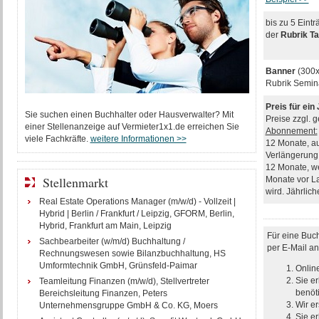
bis zu 5 Eint
der
Rubrik T
Banner
(300x
Rubrik Semi
Preis für ein
Sie suchen einen Buchhalter oder Hausverwalter? Mit
Preise zzgl. 
einer Stellenanzeige auf Vermieter1x1.de erreichen Sie
Abonnement:
viele Fachkräfte.
weitere Informationen >>
12 Monate, a
Verlängerung 
12 Monate, we
Stellenmarkt
Monate vor L
wird. Jährlic
Real Estate Operations Manager (m/w/d) - Vollzeit |
Hybrid | Berlin / Frankfurt / Leipzig, GFORM, Berlin,
Hybrid, Frankfurt am Main, Leipzig
Für eine Buc
Sachbearbeiter (w/m/d) Buchhaltung /
per E-Mail a
Rechnungswesen sowie Bilanzbuchhaltung, HS
Umformtechnik GmbH, Grünsfeld-Paimar
Onlin
Sie er
Teamleitung Finanzen (m/w/d), Stellvertreter
benöt
Bereichsleitung Finanzen, Peters
Wir er
Unternehmensgruppe GmbH & Co. KG, Moers
Sie e