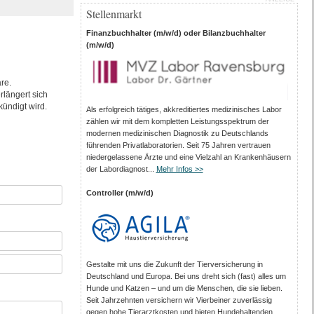
Stellenmarkt
Finanzbuchhalter (m/w/d) oder Bilanzbuchhalter
(m/w/d)
are.
rlängert sich
ündigt wird.
Als erfolgreich tätiges, akkreditiertes medizinisches Labor
zählen wir mit dem kompletten Leistungs­spektrum der
modernen medizinischen Diagnostik zu Deutschlands
führenden Privat­laboratorien. Seit 75 Jahren vertrauen
nieder­gelassene Ärzte und eine Vielzahl an Kranken­häusern
der Labor­diagnost...
Mehr Infos >>
Controller (m/w/d)
Gestalte mit uns die Zukunft der Tierversicherung in
Deutschland und Europa. Bei uns dreht sich (fast) alles um
Hunde und Katzen – und um die Menschen, die sie lieben.
Seit Jahrzehnten versichern wir Vierbeiner zuverlässig
gegen hohe Tierarztkosten und bieten Hundehaltenden