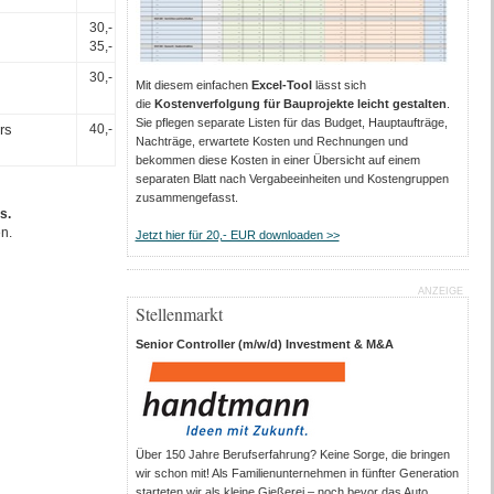
30,-
35,-
30,-
Mit diesem einfachen
Excel-Tool
lässt sich
die
Kostenverfolgung für Bauprojekte leicht gestalten
.
Sie pflegen separate Listen für das Budget, Hauptaufträge,
rs
40,-
Nachträge, erwartete Kosten und Rechnungen und
bekommen diese Kosten in einer Übersicht auf einem
separaten Blatt nach Vergabeeinheiten und Kostengruppen
zusammengefasst.
s.
n.
Jetzt hier für 20,- EUR downloaden >>
ANZEIGE
Stellenmarkt
Senior Controller (m/w/d) Investment & M&A
Über 150 Jahre Berufserfahrung? Keine Sorge, die bringen
wir schon mit! Als Familienunternehmen in fünfter Generation
starteten wir als kleine Gießerei – noch bevor das Auto