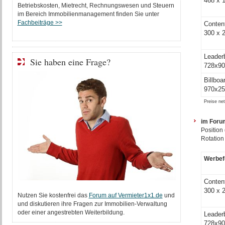
468 x 
Betriebskosten, Mietrecht, Rechnungswesen und Steuern
im Bereich Immobilienmanagement finden Sie unter
Fachbeiträge >>
Conten
300 x 
Leader
Sie haben eine Frage?
728x90
Billboa
970x25
Preise ne
im Foru
Position
Rotation
Werbe
Conten
300 x 
Nutzen Sie kostenfrei das
Forum auf Vermieter1x1.de
und
und diskutieren ihre Fragen zur Immobilien-Verwaltung
oder einer angestrebten Weiterbildung.
Leader
728x90