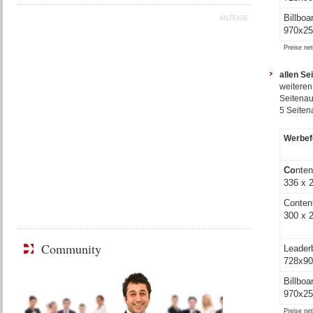
Billboa
ANZEIGE
970x25
Preise ne
allen Se
weiteren
Seitenau
5 Seiten
Werbe
Co
nte
336 x 
Conten
300 x 
Community
Leader
728x90
Billboa
970x25
Preise ne