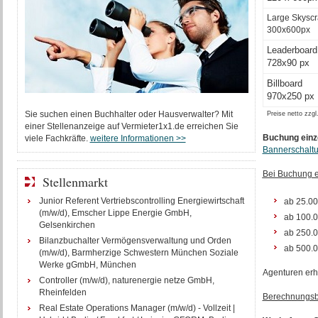
Large Skyscr
300x600px
Leaderboard
728x90 px
Billboard
970x250 px
Sie suchen einen Buchhalter oder Hausverwalter? Mit
Preise netto zzg
einer Stellenanzeige auf Vermieter1x1.de erreichen Sie
Buchung einze
viele Fachkräfte.
weitere Informationen >>
Bannerschaltu
Bei Buchung e
Stellenmarkt
Junior Referent Vertriebscontrolling Energiewirtschaft
ab 25.0
(m/w/d), Emscher Lippe Energie GmbH,
ab 100.
Gelsenkirchen
ab 250.
Bilanzbuchalter Vermögensverwaltung und Orden
ab 500.
(m/w/d), Barmherzige Schwestern München Soziale
Werke gGmbH, München
Agenturen erh
Controller (m/w/d), naturenergie netze GmbH,
Rheinfelden
Berechnungsbe
Real Estate Operations Manager (m/w/d) - Vollzeit |