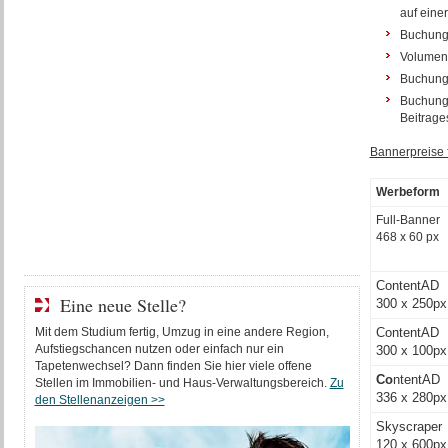
auf eine
Buchung 
Volumenr
Buchung 
Buchung 
Beitrage
Bannerpreise 
Werbeform
Full-Banner
468 x 60 px
ContentAD
Eine neue Stelle?
300 x 250px
Mit dem Studium fertig, Umzug in eine andere Region,
ContentAD
Aufstiegschancen nutzen oder einfach nur ein
300 x 100px
Tapetenwechsel? Dann finden Sie hier viele offene
Co
ntentAD
Stellen im Immobilien- und Haus-Verwaltungsbereich.
Zu
336 x 280px
den Stellenanzeigen >>
Skyscraper
120 x 600px