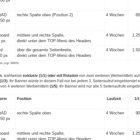
180 px
tAD
rechte Spalte oben (Position 2)
4 Wochen
80
250 px
board
mittlere und rechte Spalte,
4 Wochen
1.25
 px
direkt unter dem TOP-Menü des Headers
rd
über die gesamte Seitenbreite,
4 Wochen
1.50
0 px
direkt unter dem TOP-Menü des Headers
tto zzgl. MWSt.
m
, wahlweise
exklusiv (1/1)
oder mit Rotation
von zwei weiteren Werbemitteln auf
(1/3)
. Ihr Banner würde in diesem Fall nur bei jedem 3. Seitenaufruf eingeblendet 
 von 4 weiteren Werbemitteln
(1/5)
. Ihr Banner wird nur alle 5 Seitenaufrufe eingeb
form
Position
Laufzeit
1/1
tAD
rechte Spalte oben
4 Wochen
90
250 px
board
mittlere und rechte Spalte,
4 Wochen
1.25
 px
direkt unter dem TOP-Menü des Headers