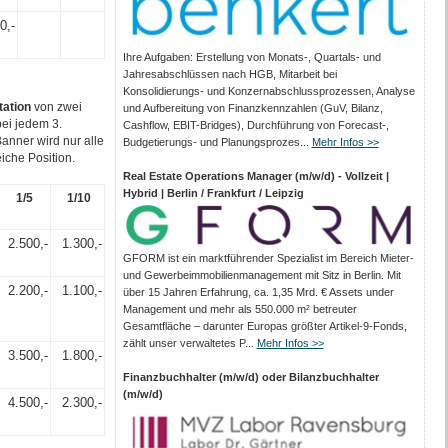
0,-
Ihre Aufgaben: Erstellung von Monats‑, Quartals‑ und
Jahresabschlüssen nach HGB, Mitarbeit bei
Konsolidierungs‑ und Konzernabschlussprozessen, Analyse
tation
von zwei
und Aufbereitung von Finanzkennzahlen (GuV, Bilanz,
bei jedem 3.
Cashflow, EBIT-Bridges), Durchführung von Forecast‑,
 Banner wird nur alle
Budgetierungs‑ und Planungsprozes...
Mehr Infos >>
iche Position.
Real Estate Operations Manager (m/w/d) - Vollzeit |
Hybrid | Berlin / Frankfurt / Leipzig
1/5
1/10
2.500,-
1.300,-
GFORM ist ein marktführender Spezialist im Bereich Mieter-
und Gewerbeimmobilienmanagement mit Sitz in Berlin. Mit
2.200,-
1.100,-
über 15 Jahren Erfahrung, ca. 1,35 Mrd. € Assets under
Management und mehr als 550.000 m² betreuter
Gesamtfläche – darunter Europas größter Artikel-9-Fonds,
zählt unser verwaltetes P...
Mehr Infos >>
3.500,-
1.800,-
Finanzbuchhalter (m/w/d) oder Bilanzbuchhalter
(m/w/d)
4.500,-
2.300,-