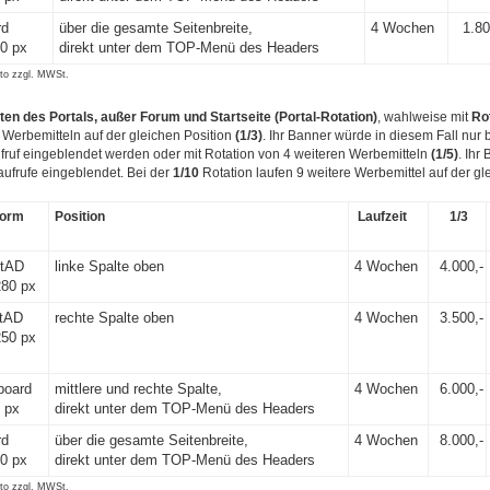
rd
über die gesamte Seitenbreite,
4 Wochen
1.80
0 px
direkt unter dem TOP-Menü des Headers
tto zzgl. MWSt.
iten des Portals, außer Forum und Startseite
(Portal-Rotation)
, wahlweise mit
Ro
 Werbemitteln auf der gleichen Position
(1/3)
. Ihr Banner würde in diesem Fall nur 
fruf eingeblendet werden oder mit Rotation von 4 weiteren Werbemitteln
(1/5)
. Ihr
aufrufe eingeblendet. Bei der
1/10
Rotation laufen 9 weitere Werbemittel auf der gle
form
Position
Laufzeit
1/3
ntAD
linke Spalte oben
4 Wochen
4.000,-
280 px
tAD
rechte Spalte oben
4 Wochen
3.500,-
250 px
board
mittlere und rechte Spalte,
4 Wochen
6.000,-
 px
direkt unter dem TOP-Menü des Headers
rd
über die gesamte Seitenbreite,
4 Wochen
8.000,-
0 px
direkt unter dem TOP-Menü des Headers
tto zzgl. MWSt.