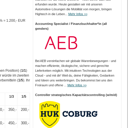
erfunden wurde. Heute gestalten wir mit unseren
Automotive-Lösungen die Mobilität von morgen, bringen
Hightech in die Leben...
Mehr Infos >>
0% = 1.200,- EUR
Accounting Specialist / Finanzbuchhalter*in (all
genders)
Bei AEB vereinfachen wir globale Warenbewegungen - und
machen effiziente, ökologische, sichere und gerechte
en Position) (
1/1
)
Lieferketten möglich. Mit intuitiven Technologien aus der
er würde im zweiten
Cloud - und mit dir! Weil du, deine Fähigkeiten, Gedanken
rbemitteln (
1/5
). Ihr
und Ideen uns weiterbringen. Du bekommst bei uns den
Freiraum und offene ...
Mehr Infos >>
Controller strategisches Kapazitätscontrolling (w/m/d)
1/3
1/5
0,-
350,-
200,-
0,-
450,-
300,-