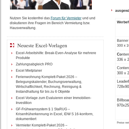
ausgewä
Nutzen Sie kostenfrei das
Forum für Vermieter
und und
Werbe
diskutieren ihre Fragen im Bereich Vermietung bzw.
Hausverwaltung.
Banner
Neueste Excel-Vorlagen
300 x 1
Excel-Arbeitshilfe: Break-Even-Analyse für mehrere
Co
nte
Produkte
336 x 
Zahlungsabgleich PRO
Conten
Excel Mietplaner
300 x 
Ferienwohnung Komplett-Paket 2026 –
Leader
Belegungskalender, Buchungsverwaltung,
728x90
Wirtschaftlichkeit, Rechnung, Reinigung &
Instandhaltung für bis zu 6 Objekte
Excel-Vorlage zum Evaluieren einer Immobilien-
Billboa
Investition
970x25
GF-Frühwarnsystem § 1 StaRUG –
Krisenfrüherkennung in Excel, IDW S 16-konform,
dokumentiert
Preise ne
Vermieter Komplett-Paket 2026 –