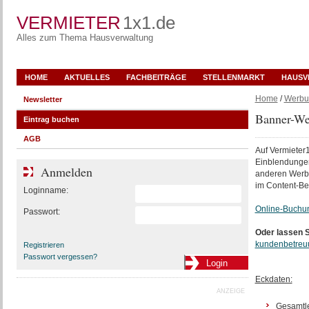
VERMIETER
1x1.de
Alles zum Thema Hausverwaltung
HOME
AKTUELLES
FACHBEITRÄGE
STELLENMARKT
HAUSV
Home
/
Werbu
Newsletter
Banner-We
Eintrag buchen
AGB
Auf Vermieter
Einblendungen
Anmelden
anderen Werbe
im Content-Be
Loginname:
Online-Buchun
Passwort:
Oder lassen S
kundenbetreu
Registrieren
Passwort vergessen?
Eckdaten:
ANZEIGE
Gesamtle