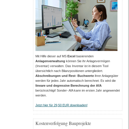
Mit Hilfe dieser auf MS
Excel
basierenden
Anlagenverwaltung
können Sie ihr Anlagevermögen
(Inventar) verwalten. Das Inventar ist in diesem Tool
übersichtlich nach Bilanzpositionen untergliedert.
Abschreibungen und Rest- Buchwerte
ihrer Anlagegüter
werden für jedes Jahr automatisch berechnet. Es wird die
lineare und degressive Berechnung der AfA
berücksichtigt! Sonder- AfA kann im ersten Jahr angewendet
werden.
Jetzt hier für 29,50 EUR downloaden!
Kostenverfolgung Bauprojekte