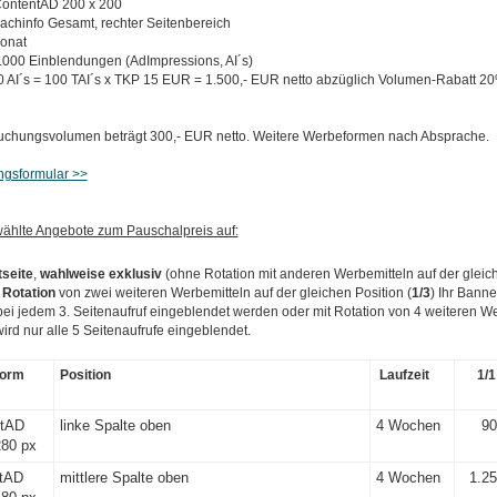
ontentAD 200 x 200
achinfo Gesamt, rechter Seitenbereich
onat
.000 Einblendungen (AdImpressions, AI´s)
 AI´s = 100 TAI´s x TKP 15 EUR = 1.500,- EUR netto abzüglich Volumen-Rabatt 2
chungsvolumen beträgt 300,- EUR netto. Weitere Werbeformen nach Absprache.
gsformular >>
ählte Angebote zum Pauschalpreis auf:
tseite
,
wahlweise exklusiv
(ohne Rotation mit anderen Werbemitteln auf der gleich
 Rotation
von zwei weiteren Werbemitteln auf der gleichen Position (
1/3
) Ihr Bann
 bei jedem 3. Seitenaufruf eingeblendet werden oder mit Rotation von 4 weiteren We
ird nur alle 5 Seitenaufrufe eingeblendet.
form
Position
Laufzeit
1/1
ntAD
linke Spalte oben
4 Wochen
90
280 px
tAD
mittlere Spalte oben
4 Wochen
1.25