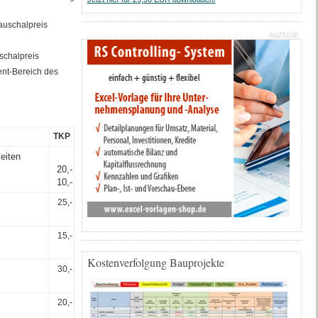
auschalpreis
ANZEIGE
schalpreis
ent-Bereich des
TKP
eiten
20,-
10,-
25,-
15,-
Kostenverfolgung Bauprojekte
30,-
20,-