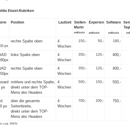
hlte Einzel-Rubriken
form
Position
Laufzeit
Stellen-
Experten
Software
Sem
Markt
Tag
exklusiv
exklusiv
exklusiv
ex
rechte Spalte oben
4
150,-
50,-
180,-
00 px
Wochen
ntAD
linke Spalte oben
4
350,-
120,-
400,-
280px
Wochen
tAD
rechte Spalte oben
4
350,-
120,-
400,-
250px
Wochen
board
mittlere und rechte Spalte,
4
500,-
150,-
550,-
 px
direkt unter dem TOP-
Wochen
Menü des Headers
rd
über die gesamte
4
700,-
200,-
750,-
0 px
Seitenbreite,
Wochen
direkt unter dem TOP-
Menü des Headers
tto zzgl. MWSt.