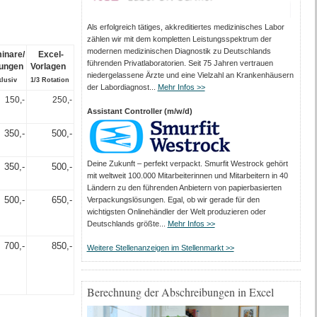
Als erfolgreich tätiges, akkreditiertes medizinisches Labor
zählen wir mit dem kompletten Leistungs­spektrum der
modernen medizinischen Diagnostik zu Deutschlands
inare/
Excel-
führenden Privat­laboratorien. Seit 75 Jahren vertrauen
ungen
Vorlagen
nieder­gelassene Ärzte und eine Vielzahl an Kranken­häusern
klusiv
1/3 Rotation
der Labor­diagnost...
Mehr Infos >>
150,-
250,-
Assistant Controller (m/w/d)
350,-
500,-
Deine Zukunft – perfekt verpackt. Smurfit Westrock gehört
350,-
500,-
mit weltweit 100.000 Mitarbeiter­innen und Mitarbeitern in 40
Ländern zu den führenden Anbietern von papier­basierten
500,-
650,-
Verpackungs­lösungen. Egal, ob wir gerade für den
wichtigsten Onlinehändler der Welt produzieren oder
Deutschlands größte...
Mehr Infos >>
700,-
850,-
Weitere Stellenanzeigen im Stellenmarkt >>
Berechnung der Abschreibungen in Excel