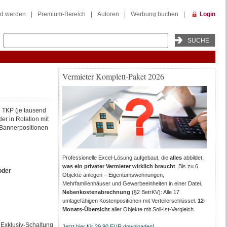
ed werden
|
Premium-Bereich
|
Autoren
|
Werbung buchen
|
Login
Vermieter Komplett-Paket 2026
n TKP (je tausend
r in Rotation mit
 Bannerpositionen
Professionelle Excel-Lösung aufgebaut, die
alles
abbildet,
was ein privater Vermieter wirklich braucht
. Bis zu 6
oder
Objekte anlegen – Eigentumswohnungen,
Mehrfamilienhäuser und Gewerbeeinheiten in einer Datei.
Nebenkostenabrechnung
(§2 BetrKV): Alle 17
umlagefähigen Kostenpositionen mit Verteilerschlüssel.
12-
Monats-Übersicht
aller Objekte mit Soll-Ist-Vergleich.
Exklusiv-Schaltung
Jetzt hier für 29,90 EUR downloaden!