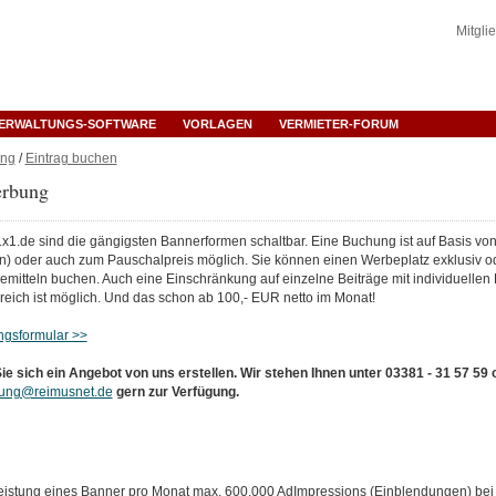
Mitgli
ERWALTUNGS-SOFTWARE
VORLAGEN
VERMIETER-FORUM
ng
/
Eintrag buchen
rbung
1x1.de sind die gängigsten Bannerformen schaltbar. Eine Buchung ist auf Basis vo
) oder auch zum Pauschalpreis möglich. Sie können einen Werbeplatz exklusiv ode
mitteln buchen. Auch eine Einschränkung auf einzelne Beiträge mit individuellen
reich ist möglich. Und das schon ab 100,- EUR netto im Monat!
gsformular >>
ie sich ein Angebot von uns erstellen. Wir stehen Ihnen unter 03381 - 31 57 59 
ung@reimusnet.de
gern zur Verfügung.
istung eines Banner pro Monat max. 600.000 AdImpressions (Einblendungen) bei 