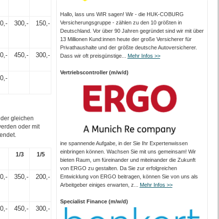
Hallo, lass uns WIR sagen! Wir - die HUK-COBURG
0,-
300,-
150,-
Versicherungsgruppe - zählen zu den 10 größten in
Deutschland. Vor über 90 Jahren gegründet sind wir mit über
13 Millionen Kund:innen heute der große Versicherer für
Privathaushalte und der größte deutsche Autoversicherer.
0,-
450,-
300,-
Dass wir oft preisgünstige...
Mehr Infos >>
Vertriebscontroller (m/w/d)
0,-
 der gleichen
werden oder mit
lendet.
ine spannende Aufgabe, in der Sie Ihr Expertenwissen
einbringen können. Wachsen Sie mit uns gemeinsam! Wir
1/3
1/5
bieten Raum, um füreinander und miteinander die Zukunft
von ERGO zu gestalten. Da Sie zur erfolgreichen
0,-
350,-
200,-
Entwicklung von ERGO beitragen, können Sie von uns als
Arbeitgeber einiges erwarten, z...
Mehr Infos >>
Specialist Finance (m/w/d)
0,-
450,-
300,-