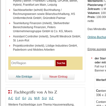
Hybrid | Berlin / Frankfurt / Leipzig, GFORM, Berlin,
Werbeform:
C
Hybrid, Frankfurt am Main, Leipzig
Platzierung:
F
Zeitraum:
1 M
Sachbearbeiter (w/m/d) Buchhaltung /
Volumen:
100
Rechnungswesen sowie Bilanzbuchhaltung, HS
Preis:
100.000
Umformtechnik GmbH, Grünsfeld-Paimar
netto
Teamleitung Finanzen (m/w/d), Stellvertreter
Bereichsleitung Finanzen, Peters
Das Mindestbu
Unternehmensgruppe GmbH & Co. KG, Moers
Assistant Controller (m/w/d), Smurfit Westrock GmbH,
Online-Buchun
St. Leon-Rot
Projektcontroller (m/w/d), Lödige Industries GmbH,
Einige ausgew
Paderborn und Mobiles Arbeiten
der Star
oder mit
Fall nur
Banner w
Alle Einträge
Neuer Eintrag
Werbe
Fachbegriffe von A bis Z
Co
nte
336 x 
A-C
D-F
G-I
J-L
M-R
S-U
V-Z
Conten
Weitere Fachbeiträge zum Thema Hausverwaltung,