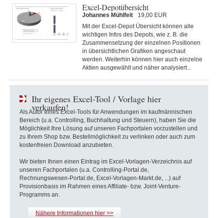
Excel-Depotübersicht
Johannes Mühlfeit
19,00 EUR
Mit der Excel-Depot Übersicht können alle
wichtigen Infos des Depots, wie z. B. die
Zusammensetzung der einzelnen Positionen
in übersichtlichen Grafiken angeschaut
werden. Weiterhin können hier auch einzelne
Aktien ausgewählt und näher analysiert...
Ihr eigenes Excel-Tool / Vorlage hier
verkaufen!
Als Autor eines Excel-Tools für Anwendungen im kaufmännischen
Bereich (u.a. Controlling, Buchhaltung und Steuern), haben Sie die
Möglichkeit Ihre Lösung auf unseren Fachportalen vorzustellen und
zu Ihrem Shop bzw. Bestellmöglichkeit zu verlinken oder auch zum
kostenfreien Download anzubieten.
Wir bieten Ihnen einen Eintrag im Excel-Vorlagen-Verzeichnis auf
unseren Fachportalen (u.a. Controlling-Portal.de,
Rechnungswesen-Portal.de, Excel-Vorlagen-Markt.de, ...) auf
Provisionbasis im Rahmen eines Affiliate- bzw. Joint-Venture-
Programms an.
Nähere Informationen hier >>