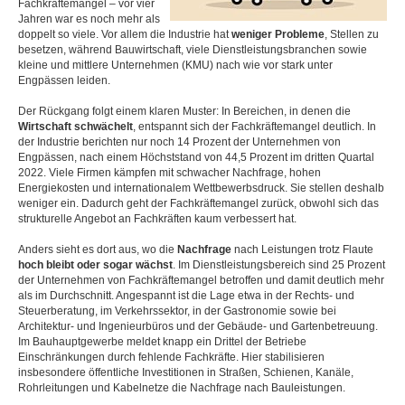
Fachkräftemangel – vor vier
Jahren war es noch mehr als
doppelt so viele. Vor allem die Industrie hat
weniger Probleme
, Stellen zu
besetzen, während Bauwirtschaft, viele Dienstleistungsbranchen sowie
kleine und mittlere Unternehmen (KMU) nach wie vor stark unter
Engpässen leiden.
Der Rückgang folgt einem klaren Muster: In Bereichen, in denen die
Wirtschaft schwächelt
, entspannt sich der Fachkräftemangel deutlich. In
der Industrie berichten nur noch 14 Prozent der Unternehmen von
Engpässen, nach einem Höchststand von 44,5 Prozent im dritten Quartal
2022. Viele Firmen kämpfen mit schwacher Nachfrage, hohen
Energiekosten und internationalem Wettbewerbsdruck. Sie stellen deshalb
weniger ein. Dadurch geht der Fachkräftemangel zurück, obwohl sich das
strukturelle Angebot an Fachkräften kaum verbessert hat.
Anders sieht es dort aus, wo die
Nachfrage
nach Leistungen trotz Flaute
hoch bleibt oder sogar wächst
. Im Dienstleistungsbereich sind 25 Prozent
der Unternehmen von Fachkräftemangel betroffen und damit deutlich mehr
als im Durchschnitt. Angespannt ist die Lage etwa in der Rechts- und
Steuerberatung, im Verkehrssektor, in der Gastronomie sowie bei
Architektur- und Ingenieurbüros und der Gebäude- und Gartenbetreuung.
Im Bauhauptgewerbe meldet knapp ein Drittel der Betriebe
Einschränkungen durch fehlende Fachkräfte. Hier stabilisieren
insbesondere öffentliche Investitionen in Straßen, Schienen, Kanäle,
Rohrleitungen und Kabelnetze die Nachfrage nach Bauleistungen.