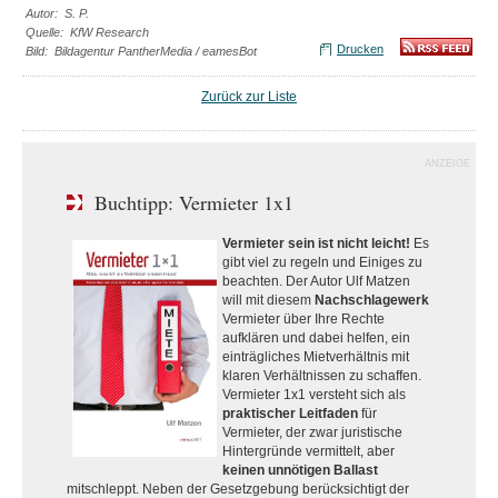
Autor: S. P.
Quelle: KfW Research
Drucken
Bild: Bildagentur PantherMedia / eamesBot
Zurück zur Liste
ANZEIGE
Buchtipp: Vermieter 1x1
Vermieter sein ist nicht leicht!
Es
gibt viel zu regeln und Einiges zu
beachten. Der Autor Ulf Matzen
will mit diesem
Nachschlagewerk
Vermieter über Ihre Rechte
aufklären und dabei helfen, ein
einträgliches Mietverhältnis mit
klaren Verhältnissen zu schaffen.
Vermieter 1x1 versteht sich als
praktischer Leitfaden
für
Vermieter, der zwar juristische
Hintergründe vermittelt, aber
keinen unnötigen Ballast
mitschleppt. Neben der Gesetzgebung berücksichtigt der