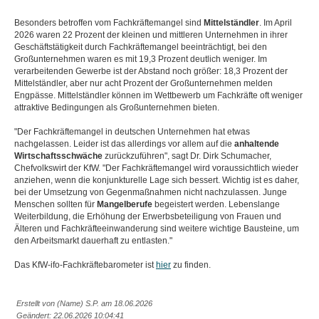
Besonders betroffen vom Fachkräftemangel sind
Mittelständler
. Im April
2026 waren 22 Prozent der kleinen und mittleren Unternehmen in ihrer
Geschäftstätigkeit durch Fachkräftemangel beeinträchtigt, bei den
Großunternehmen waren es mit 19,3 Prozent deutlich weniger. Im
verarbeitenden Gewerbe ist der Abstand noch größer: 18,3 Prozent der
Mittelständler, aber nur acht Prozent der Großunternehmen melden
Engpässe. Mittelständler können im Wettbewerb um Fachkräfte oft weniger
attraktive Bedingungen als Großunternehmen bieten.
"Der Fachkräftemangel in deutschen Unternehmen hat etwas
nachgelassen. Leider ist das allerdings vor allem auf die
anhaltende
Wirtschaftsschwäche
zurückzuführen", sagt Dr. Dirk Schumacher,
Chefvolkswirt der KfW. "Der Fachkräftemangel wird voraussichtlich wieder
anziehen, wenn die konjunkturelle Lage sich bessert. Wichtig ist es daher,
bei der Umsetzung von Gegenmaßnahmen nicht nachzulassen. Junge
Menschen sollten für
Mangelberufe
begeistert werden. Lebenslange
Weiterbildung, die Erhöhung der Erwerbsbeteiligung von Frauen und
Älteren und Fachkräfteeinwanderung sind weitere wichtige Bausteine, um
den Arbeitsmarkt dauerhaft zu entlasten."
Das KfW-ifo-Fachkräftebarometer ist
hier
zu finden.
Erstellt von (Name) S.P. am 18.06.2026
Geändert: 22.06.2026 10:04:41