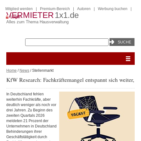
Mitglied werden
|
Premium-Bereich
|
Autoren
|
Werbung buchen
|
VERMIETER
1x1.de
Login
Alles zum Thema Hausverwaltung
Home
/
News
/ Stellenmarkt
KfW Research: Fachkräftemangel entspannt sich weiter, bl
In Deutschland fehlen
weiterhin Fachkräfte, aber
deutlich weniger als noch vor
drei Jahren. Zu Beginn des
zweiten Quartals 2026
meldeten 21 Prozent der
Unternehmen in Deutschland
Behinderungen ihrer
Geschäftstätigkeit durch