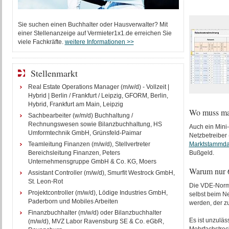
Sie suchen einen Buchhalter oder Hausverwalter? Mit
einer Stellenanzeige auf Vermieter1x1.de erreichen Sie
viele Fachkräfte.
weitere Informationen >>
Stellenmarkt
Real Estate Operations Manager (m/w/d) - Vollzeit |
Hybrid | Berlin / Frankfurt / Leipzig, GFORM, Berlin,
Hybrid, Frankfurt am Main, Leipzig
Wo muss man
Sachbearbeiter (w/m/d) Buchhaltung /
Rechnungswesen sowie Bilanzbuchhaltung, HS
Auch ein Mini
Umformtechnik GmbH, Grünsfeld-Paimar
Netzbetreiber
Teamleitung Finanzen (m/w/d), Stellvertreter
Marktstammdat
Bereichsleitung Finanzen, Peters
Bußgeld.
Unternehmensgruppe GmbH & Co. KG, Moers
Warum nur 
Assistant Controller (m/w/d), Smurfit Westrock GmbH,
St. Leon-Rot
Die VDE-Norm 
Projektcontroller (m/w/d), Lödige Industries GmbH,
selbst beim N
Paderborn und Mobiles Arbeiten
werden, der z
Finanzbuchhalter (m/w/d) oder Bilanzbuchhalter
Es ist unzuläs
(m/w/d), MVZ Labor Ravensburg SE & Co. eGbR,