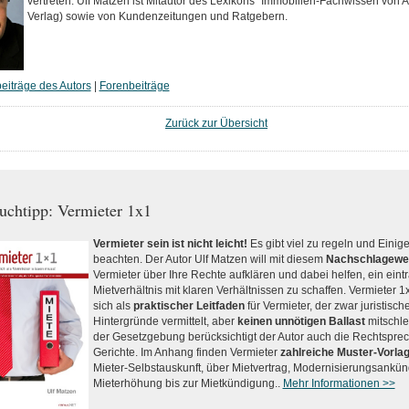
vertreten. Ulf Matzen ist Mitautor des Lexikons "Immobilien-Fachwissen von 
Verlag) sowie von Kundenzeitungen und Ratgebern.
eiträge des Autors
|
Forenbeiträge
Zurück zur Übersicht
uchtipp: Vermieter 1x1
Vermieter sein ist nicht leicht!
Es gibt viel zu regeln und Einig
beachten. Der Autor Ulf Matzen will mit diesem
Nachschlagewe
Vermieter über Ihre Rechte aufklären und dabei helfen, ein eint
Mietverhältnis mit klaren Verhältnissen zu schaffen. Vermieter 1
sich als
praktischer Leitfaden
für Vermieter, der zwar juristisch
Hintergründe vermittelt, aber
keinen unnötigen Ballast
mitschle
der Gesetzgebung berücksichtigt der Autor auch die Rechtspre
Gerichte. Im Anhang finden Vermieter
zahlreiche Muster-Vorla
Mieter-Selbstauskunft, über Mietvertrag, Modernisierungsankü
Mieterhöhung bis zur Mietkündigung..
Mehr Informationen >>