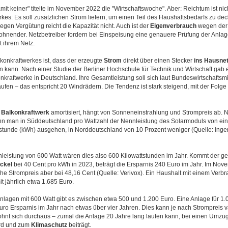
mit keiner" titelte im November 2022 die "Wirtschaftswoche". Aber: Reichtum ist nic
kes: Es soll zusätzlichen Strom liefern, um einen Teil des Haushaltsbedarfs zu dec
gen Vergütung reicht die Kapazität nicht. Auch ist der
Eigenverbrauch
wegen der
ohnender. Netzbetreiber fordern bei Einspeisung eine genauere Prüfung der Anlag
t ihrem Netz.
lkonkraftwerkes ist, dass der erzeugte
Strom
direkt über einen Stecker
ins Hausne
 kann. Nach einer Studie der Berliner Hochschule für Technik und Wirtschaft gab 
kraftwerke in Deutschland. Ihre Gesamtleistung soll sich laut Bundeswirtschaftsm
fen – das entspricht 20 Windrädern. Die Tendenz ist stark steigend, mit der Folge
n
Balkonkraftwerk
amortisiert, hängt von Sonneneinstrahlung und Strompreis ab. 
nn man in Süddeutschland pro Wattzahl der Nennleistung des Solarmoduls von ein
tstunde (kWh) ausgehen, in Norddeutschland von 10 Prozent weniger (Quelle: ingen
nleistung von 600 Watt wären dies also 600 Kilowattstunden im Jahr. Kommt der ge
ckel
bei 40 Cent pro kWh in 2023, beträgt die Ersparnis 240 Euro im Jahr. Im Nove
che Strompreis aber bei 48,16 Cent (Quelle: Verivox). Ein Haushalt mit einem Verb
t jährlich etwa 1.685 Euro.
nlagen mit 600 Watt gibt es zwischen etwa 500 und 1.200 Euro. Eine Anlage für 1.
uro Ersparnis im Jahr nach etwas über vier Jahren. Dies kann je nach Strompreis va
ohnt sich durchaus – zumal die Anlage 20 Jahre lang laufen kann, bei einen Umzug
ird und zum
Klimaschutz
beiträgt.