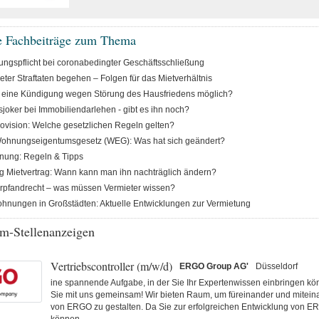
e Fachbeiträge zum Thema
ungspflicht bei coronabedingter Geschäftsschließung
ter Straftaten begehen – Folgen für das Mietverhältnis
 eine Kündigung wegen Störung des Hausfriedens möglich?
sjoker bei Immobiliendarlehen - gibt es ihn noch?
ovision: Welche gesetzlichen Regeln gelten?
ohnungseigentumsgesetz (WEG): Was hat sich geändert?
nung: Regeln & Tipps
 Mietvertrag: Wann kann man ihn nachträglich ändern?
rpfandrecht – was müssen Vermieter wissen?
hnungen in Großstädten: Aktuelle Entwicklungen zur Vermietung
m-Stellenanzeigen
Vertriebscontroller (m/w/d)
ERGO Group AG'
Düsseldorf
ine spannende Aufgabe, in der Sie Ihr Expertenwissen einbringen k
Sie mit uns gemeinsam! Wir bieten Raum, um füreinander und miteina
von ERGO zu gestalten. Da Sie zur erfolgreichen Entwicklung von E