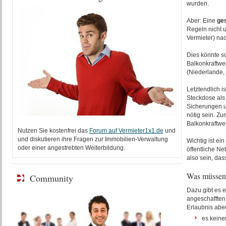
wurden.
Aber: Eine
ge
Regeln nicht 
Vermieter) na
Dies könnte sc
Balkonkraftwe
(Niederlande, 
Letztendlich is
Steckdose al
Sicherungen un
nötig sein. Z
Balkonkraftwe
Nutzen Sie kostenfrei das
Forum auf Vermieter1x1.de
und
und diskutieren ihre Fragen zur Immobilien-Verwaltung
Wichtig ist ei
oder einer angestrebten Weiterbildung.
öffentliche Ne
also sein, das
Was müssen
Community
Dazu gibt es e
angeschafften 
Erlaubnis abe
es keine