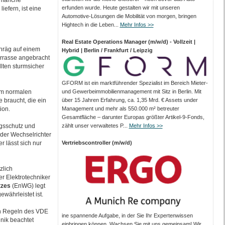
r manche
erfunden wurde. Heute gestalten wir mit unseren
iefern, ist eine
Automotive-Lösungen die Mobilität von morgen, bringen
Hightech in die Leben...
Mehr Infos >>
Real Estate Operations Manager (m/w/d) - Vollzeit |
hräg auf einem
Hybrid | Berlin / Frankfurt / Leipzig
errasse angebracht
lten sturmsicher
GFORM ist ein marktführender Spezialist im Bereich Mieter-
nem normalen
und Gewerbeimmobilienmanagement mit Sitz in Berlin. Mit
braucht, die ein
über 15 Jahren Erfahrung, ca. 1,35 Mrd. € Assets under
ion.
Management und mehr als 550.000 m² betreuter
Gesamtfläche – darunter Europas größter Artikel-9-Fonds,
ngsschutz und
zählt unser verwaltetes P...
Mehr Infos >>
 der Wechselrichter
 lässt sich nur
Vertriebscontroller (m/w/d)
zlich
er Elektrotechniker
tzes
(EnWG) legt
währleistet ist.
n Regeln des VDE
ine spannende Aufgabe, in der Sie Ihr Expertenwissen
nik beachtet
einbringen können. Wachsen Sie mit uns gemeinsam! Wir