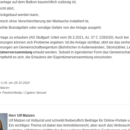
ranlage auf dem Balkon baurechtlich zulässig ist,
cht stört,
urückgebaut werden kann,
isch ohne Verschlechterung der Mietsache installiert ist,
höhte Brandgefahr oder sonstige Gefahr von der Anlage ausgeht.
nlage zu erlauben (AG Stuttgart: Urteil vom 30.3.2021, Az. 37 C 2283/20). Auch bei
ngen können sich Probleme ergeben: Ist die Anlage sichtbar, stört sie das einheit
rungen am Gemeinschaftseigentum (Bohrlöcher in Außenwänden, Stromzähler, L
ntümerversammlung
erlaubt werden. Sobald in irgendeiner Form das Gemeinscha
 empfiehlt es sich, die Erlaubnis der Eigentümerversammlung einzuholen.
g U.M. am 28.10.2024
 Matzen
tur PantherMedia / Cigdem Simsek
Herr Ulf Matzen
Ulf Matzen ist Volljurist und schreibt freiberuflich Beiträge für Online-Portal
Ein wichtiges Thema ist dabei das Immobilienrecht, aber auch das Verbrauche