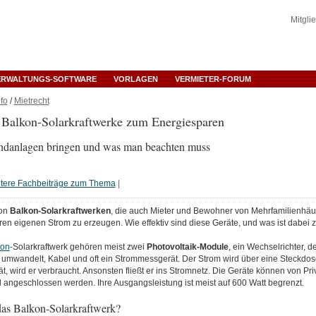
Mitgli
ERWALTUNGS-SOFTWARE
VORLAGEN
VERMIETER-FORUM
fo
/
Mietrecht
 Balkon-Solarkraftwerke zum Energiesparen
ndanlagen bringen und was man beachten muss
tere Fachbeiträge zum Thema
|
von
Balkon-Solarkraftwerken
, die auch Mieter und Bewohner von Mehrfamilienhäu
en eigenen Strom zu erzeugen. Wie effektiv sind diese Geräte, und was ist dabei
kon
-Solarkraftwerk gehören meist zwei
Photovoltaik-Module
, ein Wechselrichter, d
umwandelt, Kabel und oft ein Strommessgerät. Der Strom wird über eine Steckdose
ät, wird er verbraucht. Ansonsten fließt er ins Stromnetz. Die Geräte können von Pr
d angeschlossen werden. Ihre Ausgangsleistung ist meist auf 600 Watt begrenzt.
das Balkon-Solarkraftwerk?