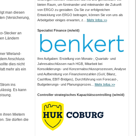
bieten Raum, um füreinander und miteinander die Zukunft
von ERGO zu gestalten. Da Sie zur erfolgreichen
olgt man diesen
Entwicklung von ERGO beitragen, können Sie von uns als
ten (Versicherung,
Arbeitgeber einiges erwarten, z...
Mehr Infos >>
Specialist Finance (m/w/d)
ko-Stecker an
sen Ländern
iner Wieland-
or dem Anschluss
Ihre Aufgaben: Erstellung von Monats‑, Quartals‑ und
llte dies nicht
Jahresabschlüssen nach HGB, Mitarbeit bei
att mehr als ein
Konsolidierungs‑ und Konzernabschlussprozessen, Analyse
und Aufbereitung von Finanzkennzahlen (GuV, Bilanz,
Cashflow, EBIT-Bridges), Durchführung von Forecast‑,
 Strom ins
Budgetierungs‑ und Planungsprozes...
Mehr Infos >>
zulässig. Es kann
eisung.
Controller strategisches Kapazitätscontrolling (w/m/d)
on ihren Mietern
n. Sie dürfen die