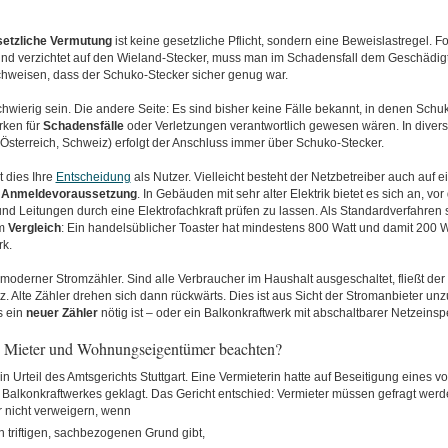
setzliche
Vermutung
ist keine gesetzliche Pflicht, sondern eine Beweislastregel. F
und verzichtet auf den Wieland-Stecker, muss man im Schadensfall dem Geschädig
chweisen, dass der Schuko-Stecker sicher genug war.
hwierig sein. Die andere Seite: Es sind bisher keine Fälle bekannt, in denen Schu
rken für
Schadensfälle
oder Verletzungen verantwortlich gewesen wären. In diver
Österreich, Schweiz) erfolgt der Anschluss immer über Schuko-Stecker.
t dies Ihre
Entscheidung
als Nutzer. Vielleicht besteht der Netzbetreiber auch auf e
s
Anmeldevoraussetzung
. In Gebäuden mit sehr alter Elektrik bietet es sich an, v
d Leitungen durch eine Elektrofachkraft prüfen zu lassen. Als Standardverfahren so
um
Vergleich
: Ein handelsüblicher Toaster hat mindestens 800 Watt und damit 200 W
rk.
n moderner Stromzähler. Sind alle Verbraucher im Haushalt ausgeschaltet, fließt der
tz. Alte Zähler drehen sich dann rückwärts. Dies ist aus Sicht der Stromanbieter un
s ein
neuer Zähler
nötig ist – oder ein Balkonkraftwerk mit abschaltbarer Netzeinsp
 Mieter und Wohnungseigentümer beachten?
in Urteil des Amtsgerichts Stuttgart. Eine Vermieterin hatte auf Beseitigung eines v
Balkonkraftwerkes geklagt. Das Gericht entschied: Vermieter müssen gefragt werde
r nicht verweigern, wenn
n triftigen, sachbezogenen Grund gibt,