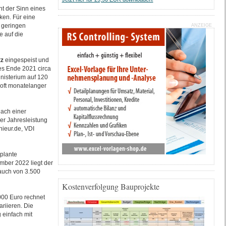
ht der Sinn eines
ken. Für eine
 geringen
ANZEIGE
e auf die
tz
eingespeist und
es Ende 2021 circa
inisterium auf 120
 oft monatelanger
Nach einer
er Jahresleistung
ieur.de, VDI
plante
mber 2022 liegt der
rauch von 3.500
Kostenverfolgung Bauprojekte
000 Euro rechnet
riieren. Die
 einfach mit