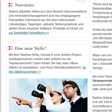
ANZEIGE
Newsletter
"Reich wird da
Balkonkraftwer
Neben aktuellen News aus dem Bereich Hausverwaltung
Einspeisung ge
und Immobilienmanagement und neu eingegangene
Vergütungen l
Fachartikel, informieren wir Sie über interessante
Konformität mi
Literaturtipps, Tagungen, aktuelle Stellenangebote und
stellen Ihnen einzelne Software- Produkte im Detail vor.
Vorteil des Ba
zur Newsletter-Anmeldung >>
genutzt werden
190.000 Balkon
Megawatt belau
Eine neue Stelle?
Lieferzeiten.
Mit dem Studium fertig, Umzug in eine andere Region,
Wann sich ei
Aufstiegschancen nutzen oder einfach nur ein
Faustregel ka
Tapetenwechsel? Dann finden Sie hier viele offene
von 1 Kilowat
Stellen im Immobilien- und Haus-Verwaltungsbereich.
Zu
Verlag).
den Stellenanzeigen >>
Bei einer Nen
Strompreisde
durchschnittli
kWh zahlt somi
Balkon-Solara
sich bei 240 E
Anschaffung l
eingepackt w