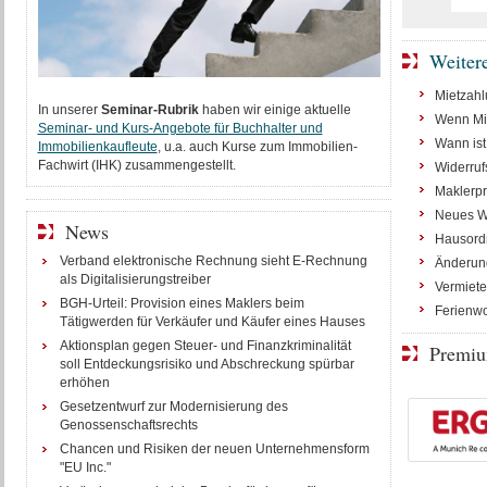
Weiter
Mietzahl
In unserer
Seminar-Rubrik
haben wir einige aktuelle
Wenn Mie
Seminar- und Kurs-Angebote für Buchhalter und
Wann ist
Immobilienkaufleute
, u.a. auch Kurse zum Immobilien-
Fachwirt (IHK) zusammengestellt.
Widerruf
Maklerpr
Neues W
News
Hausord
Verband elektronische Rechnung sieht E-Rechnung
Änderung
als Digitalisierungstreiber
Vermiete
BGH-Urteil: Provision eines Maklers beim
Ferienwo
Tätigwerden für Verkäufer und Käufer eines Hauses
Aktionsplan gegen Steuer- und Finanzkriminalität
Premiu
soll Entdeckungsrisiko und Abschreckung spürbar
erhöhen
Gesetzentwurf zur Modernisierung des
Genossenschaftsrechts
Chancen und Risiken der neuen Unternehmensform
"EU Inc."