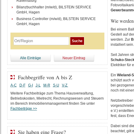
Mehrfachstrec
Ravensburg
Fotovoltaikanl
Bilanzbuchhalter (m/w/d), BILSTEIN SERVICE
Gewerbeanme
GmbH, Hagen
Business Controller (m/w/d), BILSTEIN SERVICE
Wie werden 
GmbH, Hagen
Bei einem Bal
Gestell auf d
werden. Zur
B
installiert sein.
Seit Jahren st
Alle Einträge
Neuer Eintrag
Schuko-Stec
Elektriker für 
Ein
Wieland-S
Fachbegriffe von A bis Z
schützt auch v
A-C
D-F
G-I
J-L
M-R
S-U
V-Z
bei gezogenem
noch mit eine
Weitere Fachbeiträge zum Thema Hausverwaltung,
Betriebskosten, Mietrecht, Rechnungswesen und Steuern
Netzbetreiber
im Bereich Immobilienmanagement finden Sie unter
vorgeschrieben
Fachbeiträge >>
e.V.) erstellt
fest, dass Ene
Dabei sind di
Sie haben eine Frage?
beachtet, gilt