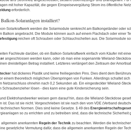
kdose ans Stromnetz angeschlossen, besteht Überhitzungs- und Brandgefahr. Fü
agen mit hoher Kapazität, die gegen Einspeisevergütung Strom ins öffentliche Netz l
ldung
erforderlich.
Balkon-Solaranlagen installiert?
kon-Solarkraftwerk werden die Solarmodule senkrecht am Balkongeländer oder sc
em Balkon angebracht. Die Module können auch auf einem Flachdach oder einer T
efestigung
reichen oft Schrauben oder Schlauchschellen aus. Die Solarmodule sol
reiten Fachleute darüber, ob ein Balkon-Solarkraftwerk einfach vom Käufer mit ei
ker
angeschlossen werden kann, oder ob man eine sogenannte Wieland-Steckdose 
einen dreistelligen Betrag installiert. Letzteres verlängert den Zeitraum der Amortisat
tecker
hat dickeres Plastik und keine freiliegenden Pins. Dies dient dem Berühru
or einem theoretisch möglichen Überspringen von Funken. Allerdings schaltet sich
 Netzanschluss ohnehin nach 0,2 Sekunden ab. Ein eingesteckter Wieland-Stecker
m Schraubenzieher lösen - dies kann eine gute Kindersicherung sein.
 und Elektrohandwerker weisen gern darauf hin, dass die Wieland-Steckdose geset
 ist. Das ist sie nicht. Vorgeschrieben ist sie nach den vom VDE (Verband deutsch
en technischen Normen. Dies sind keine Gesetze. § 49 des
Energiewirtschaftsgese
rgieanlagen so zu errichten und zu betreiben sind, dass die technische Sicherheit ge
e allgemein anerkannten
Regeln der Technik
zu beachten. Werden die technische
 eine gesetzliche Vermutung dafür, dass die allgemein anerkannten Regeln der Tech