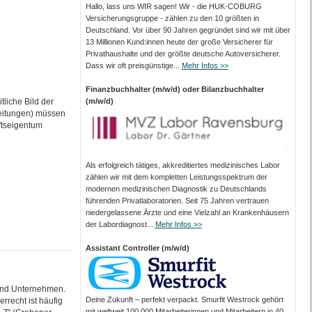
Hallo, lass uns WIR sagen! Wir - die HUK-COBURG
Versicherungsgruppe - zählen zu den 10 größten in
Deutschland. Vor über 90 Jahren gegründet sind wir mit über
13 Millionen Kund:innen heute der große Versicherer für
Privathaushalte und der größte deutsche Autoversicherer.
Dass wir oft preisgünstige...
Mehr Infos >>
Finanzbuchhalter (m/w/d) oder Bilanzbuchhalter
liche Bild der
(m/w/d)
eitungen) müssen
ftseigentum
Als erfolgreich tätiges, akkreditiertes medizinisches Labor
zählen wir mit dem kompletten Leistungs­spektrum der
modernen medizinischen Diagnostik zu Deutschlands
führenden Privat­laboratorien. Seit 75 Jahren vertrauen
nieder­gelassene Ärzte und eine Vielzahl an Kranken­häusern
der Labor­diagnost...
Mehr Infos >>
Assistant Controller (m/w/d)
e und Unternehmen.
Deine Zukunft – perfekt verpackt. Smurfit Westrock gehört
rrecht ist häufig
mit weltweit 100.000 Mitarbeiter­innen und Mitarbeitern in 40