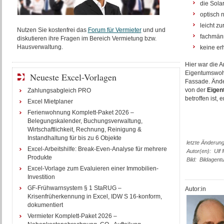
die Sola
optisch ni
leicht z
Nutzen Sie kostenfrei das
Forum für Vermieter
und und
fachmänn
diskutieren ihre Fragen im Bereich Vermietung bzw.
Hausverwaltung.
keine er
Hier war die A
Eigentumswohnu
Neueste Excel-Vorlagen
Fassade. Ände
von der
Eige
Zahlungsabgleich PRO
betroffen ist,
Excel Mietplaner
Ferienwohnung Komplett-Paket 2026 –
Belegungskalender, Buchungsverwaltung,
Wirtschaftlichkeit, Rechnung, Reinigung &
Instandhaltung für bis zu 6 Objekte
letzte Änderun
Excel-Arbeitshilfe: Break-Even-Analyse für mehrere
Autor(en): Ulf
Produkte
Bild: Bildagen
Excel-Vorlage zum Evaluieren einer Immobilien-
Investition
GF-Frühwarnsystem § 1 StaRUG –
Autor:in
Krisenfrüherkennung in Excel, IDW S 16-konform,
dokumentiert
Vermieter Komplett-Paket 2026 –