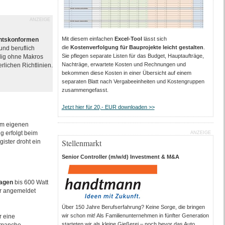
ANZEIGE
Mit diesem einfachen
Excel-Tool
lässt sich
chtskonformen
die
Kostenverfolgung für Bauprojekte leicht gestalten
.
und beruflich
Sie pflegen separate Listen für das Budget, Hauptaufträge,
ndig ohne Makros
Nachträge, erwartete Kosten und Rechnungen und
rlichen Richtlinien.
bekommen diese Kosten in einer Übersicht auf einem
separaten Blatt nach Vergabeeinheiten und Kostengruppen
zusammengefasst.
Jetzt hier für 20,- EUR downloaden >>
im eigenen
g erfolgt beim
ANZEIGE
Stellenmarkt
ister droht ein
Senior Controller (m/w/d) Investment & M&A
lagen
bis 600 Watt
ur angemeldet
Über 150 Jahre Berufserfahrung? Keine Sorge, die bringen
wir schon mit! Als Familienunternehmen in fünfter Generation
r eine
starteten wir als kleine Gießerei – noch bevor das Auto