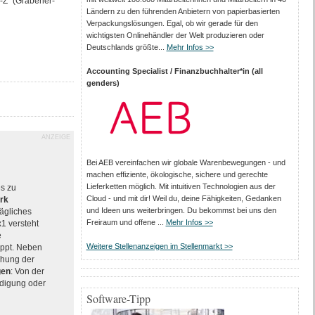
A-Z" (Grabener-
Ländern zu den führenden Anbietern von papier­basierten
Verpackungs­lösungen. Egal, ob wir gerade für den
wichtigsten Onlinehändler der Welt produzieren oder
Deutschlands größte...
Mehr Infos >>
Accounting Specialist / Finanzbuchhalter*in (all
genders)
ANZEIGE
Bei AEB vereinfachen wir globale Warenbewegungen - und
machen effiziente, ökologische, sichere und gerechte
Lieferketten möglich. Mit intuitiven Technologien aus der
es zu
Cloud - und mit dir! Weil du, deine Fähigkeiten, Gedanken
rk
und Ideen uns weiterbringen. Du bekommst bei uns den
rägliches
Freiraum und offene ...
Mehr Infos >>
x1 versteht
e
Weitere Stellenanzeigen im Stellenmarkt >>
ppt. Neben
chung der
gen
: Von der
ndigung oder
Software-Tipp