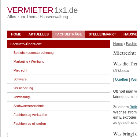
VERMIETER
1x1.de
Alles zum Thema Hausverwaltung
HOME
AKTUELLES
FACHBEITRÄGE
STELLENMARKT
HAUSV
Home
/
Fachin
Fachinfo-Übersicht
Mietrecht:
Betriebskostenabrechnung
Marketing / Werbung
Was die Tre
Mietrecht
Ulf Matzen
Software
|
Quellen
|
Wei
Versicherung
Oft hört man 
können, um ihr
Verwaltung
Stichwortverzeichnis
Zu einem
Bal
Wechselstrom 
Fachbeitrag verkaufen
ein Elektroger
aufgestellt un
Fachbeitrag einstellen
Was bringt 