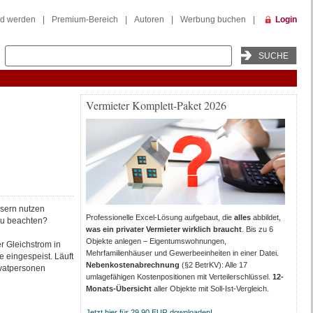
ed werden
|
Premium-Bereich
|
Autoren
|
Werbung buchen
|
Login
Vermieter Komplett-Paket 2026
sern nutzen
Professionelle Excel-Lösung aufgebaut, die
alles
abbildet,
 zu beachten?
was ein privater Vermieter wirklich braucht
. Bis zu 6
Objekte anlegen – Eigentumswohnungen,
er Gleichstrom in
Mehrfamilienhäuser und Gewerbeeinheiten in einer Datei.
 eingespeist. Läuft
Nebenkostenabrechnung
(§2 BetrKV): Alle 17
ivatpersonen
umlagefähigen Kostenpositionen mit Verteilerschlüssel.
12-
Monats-Übersicht
aller Objekte mit Soll-Ist-Vergleich.
Jetzt hier für 29,90 EUR downloaden!