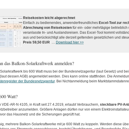
Reisekosten leicht abgerechnet
Einfach zu bedienendes, anwenderfreundliches
Excel-Tool zur re
Abrechnung von Reisekosten
für ein- oder mehrtägige betrieblich 
veranlasste In- und Auslandsreisen. Das Excel-Tool kommt vollstä
aus und berücksichtigt alle derzeit geltenden gesetzlichen und steue
Preis 59,50 EUR
....
Download hier >>
 das Balkon-Solarkraftwerk anmelden?
-Solarkraftwerk bis 600 Watt muss bei der Bundesnetzagentur (laut Gesetz) und be
 (laut dessen AGB) angemeldet werden. Dies kann online stattfinden. Die Anmeldun
enregister der Bundesnetzagentur
. Bei Nichtanmeldung beim Marktstammdatenreg
600 Watt?
VDE-AR-N 4105, in Kraft seit 27.4.2019, erlaubt Verbrauchern,
steckbare PV-An
etzbetreiber anzumelden. Größere Anlagen dürfen nur von einem Elektroinstallate
uvor das Hausnetz und die Sicherungen geprüft hat.
sig, mehrere Balkon-Solarkraftwerke mit je 600 Watt zu koppeln. Werden diese übe