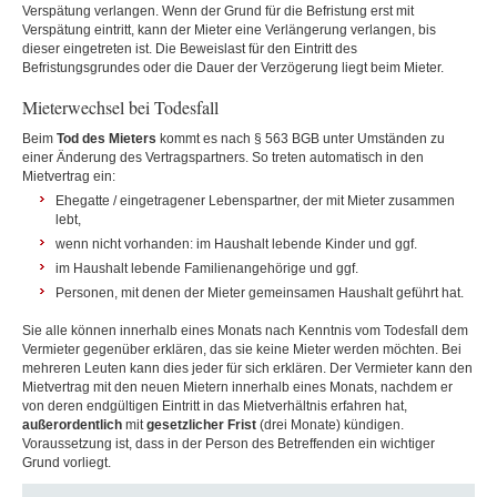
Verspätung verlangen. Wenn der Grund für die Befristung erst mit
Verspätung eintritt, kann der Mieter eine Verlängerung verlangen, bis
dieser eingetreten ist. Die Beweislast für den Eintritt des
Befristungsgrundes oder die Dauer der Verzögerung liegt beim Mieter.
Mieterwechsel bei Todesfall
Beim
Tod des Mieters
kommt es nach § 563 BGB unter Umständen zu
einer Änderung des Vertragspartners. So treten automatisch in den
Mietvertrag ein:
Ehegatte / eingetragener Lebenspartner, der mit Mieter zusammen
lebt,
wenn nicht vorhanden: im Haushalt lebende Kinder und ggf.
im Haushalt lebende Familienangehörige und ggf.
Personen, mit denen der Mieter gemeinsamen Haushalt geführt hat.
Sie alle können innerhalb eines Monats nach Kenntnis vom Todesfall dem
Vermieter gegenüber erklären, das sie keine Mieter werden möchten. Bei
mehreren Leuten kann dies jeder für sich erklären. Der Vermieter kann den
Mietvertrag mit den neuen Mietern innerhalb eines Monats, nachdem er
von deren endgültigen Eintritt in das Mietverhältnis erfahren hat,
außerordentlich
mit
gesetzlicher Frist
(drei Monate) kündigen.
Voraussetzung ist, dass in der Person des Betreffenden ein wichtiger
Grund vorliegt.