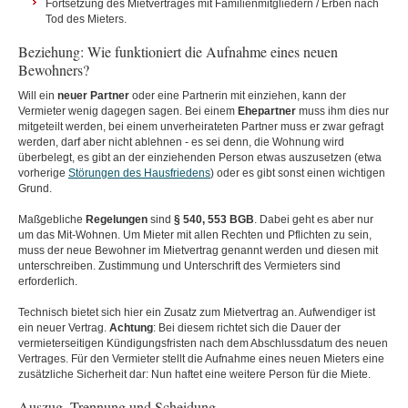
Fortsetzung des Mietvertrages mit Familienmitgliedern / Erben nach
Tod des Mieters.
Beziehung: Wie funktioniert die Aufnahme eines neuen
Bewohners?
Will ein
neuer Partner
oder eine Partnerin mit einziehen, kann der
Vermieter wenig dagegen sagen. Bei einem
Ehepartner
muss ihm dies nur
mitgeteilt werden, bei einem unverheirateten Partner muss er zwar gefragt
werden, darf aber nicht ablehnen - es sei denn, die Wohnung wird
überbelegt, es gibt an der einziehenden Person etwas auszusetzen (etwa
vorherige
Störungen des Hausfriedens
) oder es gibt sonst einen wichtigen
Grund.
Maßgebliche
Regelungen
sind
§ 540, 553 BGB
. Dabei geht es aber nur
um das Mit-Wohnen. Um Mieter mit allen Rechten und Pflichten zu sein,
muss der neue Bewohner im Mietvertrag genannt werden und diesen mit
unterschreiben. Zustimmung und Unterschrift des Vermieters sind
erforderlich.
Technisch bietet sich hier ein Zusatz zum Mietvertrag an. Aufwendiger ist
ein neuer Vertrag.
Achtung
: Bei diesem richtet sich die Dauer der
vermieterseitigen Kündigungsfristen nach dem Abschlussdatum des neuen
Vertrages. Für den Vermieter stellt die Aufnahme eines neuen Mieters eine
zusätzliche Sicherheit dar: Nun haftet eine weitere Person für die Miete.
Auszug, Trennung und Scheidung