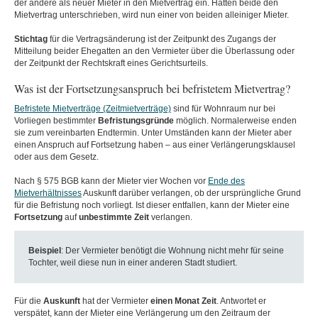
der andere als neuer Mieter in den Mietvertrag ein. Hatten beide den
Mietvertrag unterschrieben, wird nun einer von beiden alleiniger Mieter.
Stichtag
für die Vertragsänderung ist der Zeitpunkt des Zugangs der
Mitteilung beider Ehegatten an den Vermieter über die Überlassung oder
der Zeitpunkt der Rechtskraft eines Gerichtsurteils.
Was ist der Fortsetzungsanspruch bei befristetem Mietvertrag?
Befristete Mietverträge (Zeitmietverträge)
sind für Wohnraum nur bei
Vorliegen bestimmter
Befristungsgründe
möglich. Normalerweise enden
sie zum vereinbarten Endtermin. Unter Umständen kann der Mieter aber
einen Anspruch auf Fortsetzung haben – aus einer Verlängerungsklausel
oder aus dem Gesetz.
Nach § 575 BGB kann der Mieter vier Wochen vor
Ende des
Mietverhältnisses
Auskunft darüber verlangen, ob der ursprüngliche Grund
für die Befristung noch vorliegt. Ist dieser entfallen, kann der Mieter eine
Fortsetzung
auf
unbestimmte
Zeit
verlangen.
Beispiel
: Der Vermieter benötigt die Wohnung nicht mehr für seine
Tochter, weil diese nun in einer anderen Stadt studiert.
Für die
Auskunft
hat der Vermieter
einen Monat Zeit
. Antwortet er
verspätet, kann der Mieter eine Verlängerung um den Zeitraum der