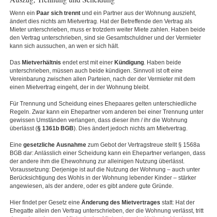
Wenn ein
Paar sich trennt
und ein Partner aus der Wohnung auszieht,
ändert dies nichts am Mietvertrag. Hat der Betreffende den Vertrag als
Mieter unterschrieben, muss er trotzdem weiter Miete zahlen. Haben beide
den Vertrag unterschrieben, sind sie Gesamtschuldner und der Vermieter
kann sich aussuchen, an wen er sich hält.
Das
Mietverhältnis
endet erst mit einer
Kündigung
. Haben beide
unterschrieben, müssen auch beide kündigen. Sinnvoll ist oft eine
Vereinbarung zwischen allen Parteien, nach der der Vermieter mit dem
einen Mietvertrag eingeht, der in der Wohnung bleibt.
Für Trennung und Scheidung eines Ehepaares gelten unterschiedliche
Regeln. Zwar kann ein Ehepartner vom anderen bei einer Trennung unter
gewissen Umständen verlangen, dass dieser ihm / ihr die Wohnung
überlässt (
§ 1361b BGB
). Dies ändert jedoch nichts am Mietvertrag.
Eine
gesetzliche Ausnahme
zum Gebot der Vertragstreue stellt § 1568a
BGB dar: Anlässlich einer Scheidung kann ein Ehepartner verlangen, dass
der andere ihm die Ehewohnung zur alleinigen Nutzung überlässt.
Voraussetzung: Derjenige ist auf die Nutzung der Wohnung – auch unter
Berücksichtigung des Wohls in der Wohnung lebender Kinder – stärker
angewiesen, als der andere, oder es gibt andere gute Gründe.
Hier findet per Gesetz eine
Änderung des Mietvertrages
statt: Hat der
Ehegatte allein den Vertrag unterschrieben, der die Wohnung verlässt, tritt