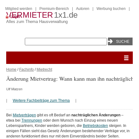
Mitglied werden
|
Premium-Bereich
|
Autoren
|
Werbung buchen
|
VERMIETER
1x1.de
Login
Alles zum Thema Hausverwaltung
Home
/
Fachinfo
/
Mietrecht
Änderung Mietvertrag: Wann kann man ihn nachträglich ä
Ulf Matzen
|
Weitere Fachbeiträge zum Thema
|
Bei
Mietverträgen
gibt es oft Bedarf an
nachträglichen
Änderungen
–
etwa bei
Trennungen
oder dem Wunsch nach Einzug eines neuen
Lebenspartners, Kinder werden geboren, die
Betriebskosten
steigen. In
einigen Fällen sieht das Gesetz Änderungen bestehender Verträge vor, in
anderen funktioniert dies nur mit dem Einverständnis beider Seiten.