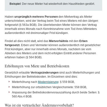
Beispiel
: Der neue Mieter hat wiederholt den Hausfrieden gestört.
Haben
ursprünglich
mehrere Personen
den Mietvertrag als Mieter
unterschrieben, wird der Vertrag beim Tod eines Mieters mit den übrigen
fortgesetzt (§ 563a BGB). Die überlebenden Mieter können den Vertrag
innerhalb eines Monats nach Kenntnisnahme vom Tod ihres Mitmieters
außerordentlich mit dreimonatiger Frist kündigen.
Findet all dies nicht statt, wird das
Mietverhältnis
mit den
Erben
fortgesetzt
. Erben und Vermieter können außerordentlich mit gesetzlicher
Frist kündigen, aber nur innerhalb eines Monats, nachdem sie vom
Ableben des Mieters und dem nicht erfolgten Eintritt anderer Personen
erfahren haben (§ 564 BGB).
Erhöhungen von Miete und Betriebskosten
Gesetzlich erlaubte
Vertragsänderungen
sind auch Mieterhöhungen und
Erhöhungen der Betriebskosten. Im Einzelnen sind dies:
Mieterhöhung nach
Modernisierung
: § 559 BGB,
Mieterhöhung zur ortsüblichen Vergleichsmiete: 558 BGB,
Anpassung der Betriebskostenvorauszahlung durch beide Seiten: §
560 Abs.4 BGB.
Was ist ein vertraglicher Änderungsvorbehalt?