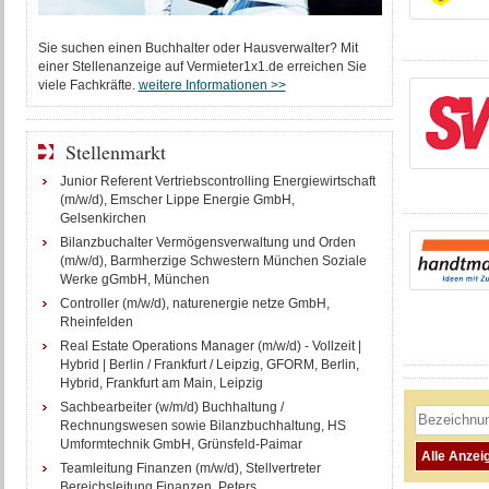
Sie suchen einen Buchhalter oder Hausverwalter? Mit
einer Stellenanzeige auf Vermieter1x1.de erreichen Sie
viele Fachkräfte.
weitere Informationen >>
Stellenmarkt
Junior Referent Vertriebscontrolling Energiewirtschaft
(m/w/d), Emscher Lippe Energie GmbH,
Gelsenkirchen
Bilanzbuchalter Vermögensverwaltung und Orden
(m/w/d), Barmherzige Schwestern München Soziale
Werke gGmbH, München
Controller (m/w/d), naturenergie netze GmbH,
Rheinfelden
Real Estate Operations Manager (m/w/d) - Vollzeit |
Hybrid | Berlin / Frankfurt / Leipzig, GFORM, Berlin,
Hybrid, Frankfurt am Main, Leipzig
Sachbearbeiter (w/m/d) Buchhaltung /
Rechnungswesen sowie Bilanzbuchhaltung, HS
Umformtechnik GmbH, Grünsfeld-Paimar
Teamleitung Finanzen (m/w/d), Stellvertreter
Bereichsleitung Finanzen, Peters