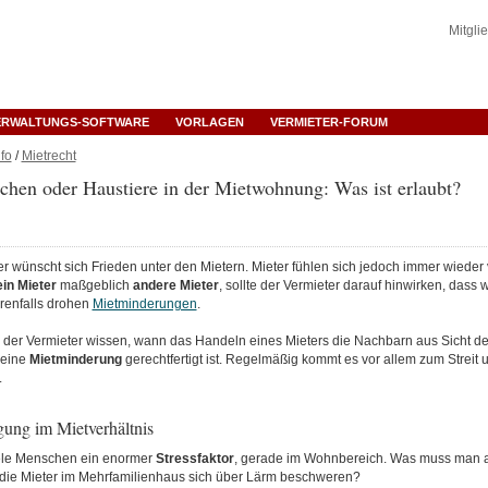
Mitgli
ERWALTUNGS-SOFTWARE
VORLAGEN
VERMIETER-FORUM
fo
/
Mietrecht
hen oder Haustiere in der Mietwohnung: Was ist erlaubt?
er wünscht sich Frieden unter den Mietern. Mieter fühlen sich jedoch immer wiede
ein Mieter
maßgeblich
andere
Mieter
, sollte der Vermieter darauf hinwirken, dass
erenfalls drohen
Mietminderungen
.
e der Vermieter wissen, wann das Handeln eines Mieters die Nachbarn aus Sicht de
 eine
Mietminderung
gerechtfertigt ist. Regelmäßig kommt es vor allem zum Strei
.
gung im Mietverhältnis
viele Menschen ein enormer
Stressfaktor
, gerade im Wohnbereich. Was muss man a
die Mieter im Mehrfamilienhaus sich über Lärm beschweren?