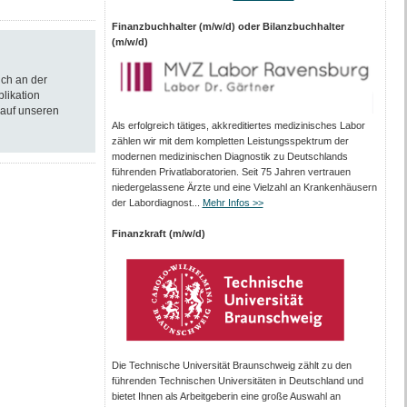
Finanzbuchhalter (m/w/d) oder Bilanzbuchhalter
(m/w/d)
ich an der
blikation
 auf unseren
Als erfolgreich tätiges, akkreditiertes medizinisches Labor
zählen wir mit dem kompletten Leistungs­spektrum der
modernen medizinischen Diagnostik zu Deutschlands
führenden Privat­laboratorien. Seit 75 Jahren vertrauen
nieder­gelassene Ärzte und eine Vielzahl an Kranken­häusern
der Labor­diagnost...
Mehr Infos >>
Finanzkraft (m/w/d)
Die Technische Universität Braunschweig zählt zu den
führenden Technischen Universitäten in Deutschland und
bietet Ihnen als Arbeit­geberin eine große Auswahl an