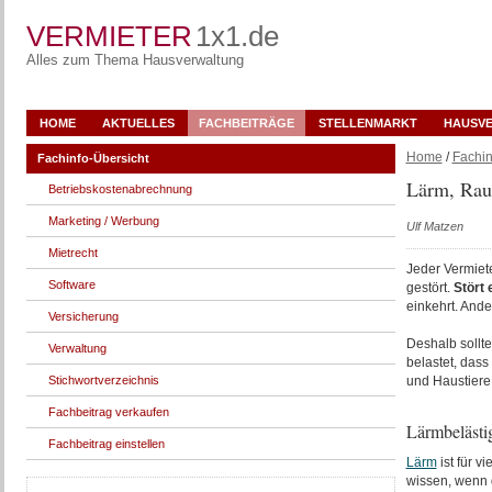
VERMIETER
1x1.de
Alles zum Thema Hausverwaltung
HOME
AKTUELLES
FACHBEITRÄGE
STELLENMARKT
HAUSV
Home
/
Fachin
Fachinfo-Übersicht
Lärm, Rauc
Betriebskostenabrechnung
Marketing / Werbung
Ulf Matzen
Mietrecht
Jeder Vermiet
Software
gestört.
Stört 
einkehrt. And
Versicherung
Deshalb sollt
Verwaltung
belastet, dass
Stichwortverzeichnis
und Haustiere
Fachbeitrag verkaufen
Lärmbelästi
Fachbeitrag einstellen
Lärm
ist für 
wissen, wenn 