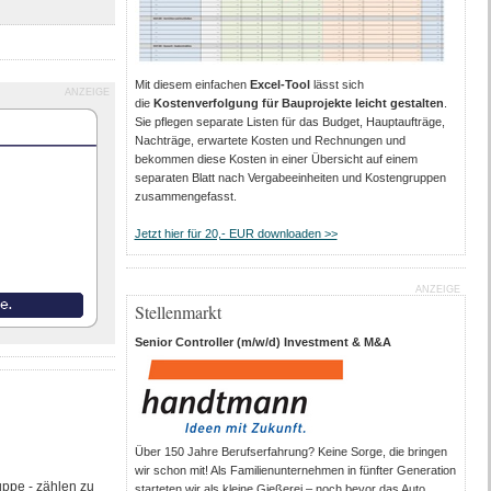
Mit diesem einfachen
Excel-Tool
lässt sich
ANZEIGE
die
Kostenverfolgung für Bauprojekte leicht gestalten
.
Sie pflegen separate Listen für das Budget, Hauptaufträge,
Nachträge, erwartete Kosten und Rechnungen und
bekommen diese Kosten in einer Übersicht auf einem
separaten Blatt nach Vergabeeinheiten und Kostengruppen
zusammengefasst.
Jetzt hier für 20,- EUR downloaden >>
ANZEIGE
Stellenmarkt
Senior Controller (m/w/d) Investment & M&A
Über 150 Jahre Berufserfahrung? Keine Sorge, die bringen
wir schon mit! Als Familienunternehmen in fünfter Generation
ppe - zählen zu
starteten wir als kleine Gießerei – noch bevor das Auto