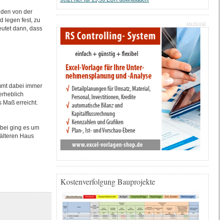
t den von der
 legen fest, zu
ANZEIGE
utet dann, dass
mt dabei immer
erheblich
 Maß erreicht.
abei ging es um
älteren Haus
Kostenverfolgung Bauprojekte