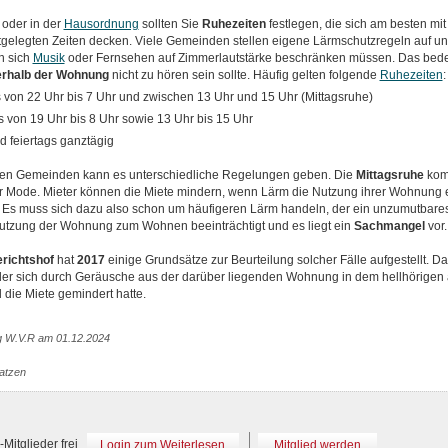
oder in der
Hausordnung
sollten Sie
Ruhezeiten
festlegen, die sich am besten mi
gelegten Zeiten decken. Viele Gemeinden stellen eigene Lärmschutzregeln auf und
n sich
Musik
oder Fernsehen auf Zimmerlautstärke beschränken müssen. Das bede
rhalb der Wohnung
nicht zu hören sein sollte. Häufig gelten folgende
Ruhezeiten
:
 von 22 Uhr bis 7 Uhr und zwischen 13 Uhr und 15 Uhr (Mittagsruhe)
 von 19 Uhr bis 8 Uhr sowie 13 Uhr bis 15 Uhr
d feiertags ganztägig
nen Gemeinden kann es unterschiedliche Regelungen geben. Die
Mittagsruhe
kom
er Mode. Mieter können die Miete mindern, wenn Lärm die Nutzung ihrer Wohnung 
t. Es muss sich dazu also schon um häufigeren Lärm handeln, der ein unzumutbares
Nutzung der Wohnung zum Wohnen beeinträchtigt und es liegt ein
Sachmangel
vor.
richtshof
hat
2017
einige Grundsätze zur Beurteilung solcher Fälle aufgestellt. D
 der sich durch Geräusche aus der darüber liegenden Wohnung in dem hellhörigen 
die Miete gemindert hatte.
g W.V.R am 01.12.2024
Matzen
Mitglieder frei
Login zum Weiterlesen
Mitglied werden