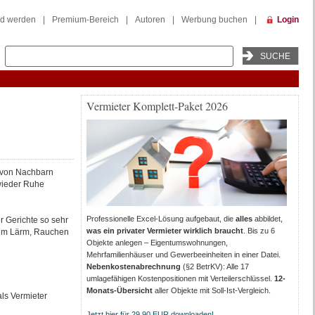
ed werden
|
Premium-Bereich
|
Autoren
|
Werbung buchen
|
Login
Vermieter Komplett-Paket 2026
r von Nachbarn
 wieder Ruhe
Professionelle Excel-Lösung aufgebaut, die
alles
abbildet,
r Gerichte so sehr
was ein privater Vermieter wirklich braucht
. Bis zu 6
t um Lärm, Rauchen
Objekte anlegen – Eigentumswohnungen,
Mehrfamilienhäuser und Gewerbeeinheiten in einer Datei.
Nebenkostenabrechnung
(§2 BetrKV): Alle 17
umlagefähigen Kostenpositionen mit Verteilerschlüssel.
12-
Monats-Übersicht
aller Objekte mit Soll-Ist-Vergleich.
ls Vermieter
Jetzt hier für 29,90 EUR downloaden!