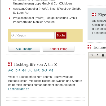
Unternehmensgruppe GmbH & Co. KG, Moers
Assistant Controller (m/w/d), Smurfit Westrock GmbH,
St. Leon-Rot
Eige
Projektcontroller (m/w/d), Lödige Industries GmbH,
Sie sind A
Paderborn und Mobiles Arbeiten
Gestaltung
(Fachbeitr
Fachportal
Kommen
Alle Einträge
Neuer Eintrag
Fachbegriffe von A bis Z
A-C
D-F
G-I
J-L
M-R
S-U
V-Z
Weitere Fachbeiträge zum Thema Hausverwaltung,
Betriebskosten, Mietrecht, Rechnungswesen und Steuern
im Bereich Immobilienmanagement finden Sie unter
Fachbeiträge >>