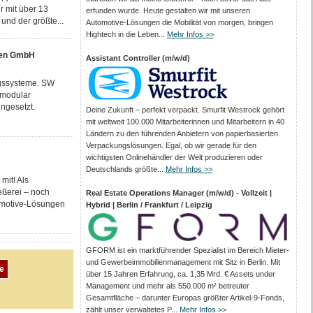
r mit über 13
erfunden wurde. Heute gestalten wir mit unseren
und der größte...
Automotive-Lösungen die Mobilität von morgen, bringen
Hightech in die Leben...
Mehr Infos >>
nen GmbH
Assistant Controller (m/w/d)
ngssysteme. SW
 modular
ngesetzt.
Deine Zukunft – perfekt verpackt. Smurfit Westrock gehört
mit weltweit 100.000 Mitarbeiter­innen und Mitarbeitern in 40
Ländern zu den führenden Anbietern von papier­basierten
Verpackungs­lösungen. Egal, ob wir gerade für den
wichtigsten Onlinehändler der Welt produzieren oder
Deutschlands größte...
Mehr Infos >>
mit! Als
eßerei – noch
Real Estate Operations Manager (m/w/d) - Vollzeit |
tomotive-Lösungen
Hybrid | Berlin / Frankfurt / Leipzig
GFORM ist ein marktführender Spezialist im Bereich Mieter-
und Gewerbeimmobilienmanagement mit Sitz in Berlin. Mit
über 15 Jahren Erfahrung, ca. 1,35 Mrd. € Assets under
Management und mehr als 550.000 m² betreuter
Gesamtfläche – darunter Europas größter Artikel-9-Fonds,
zählt unser verwaltetes P...
Mehr Infos >>