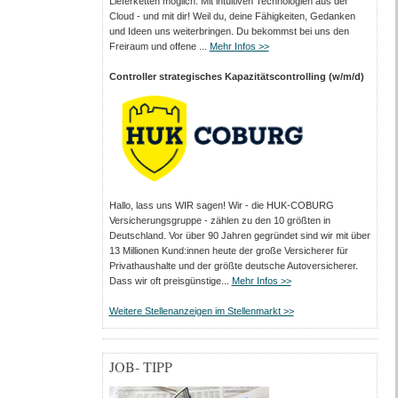
Lieferketten möglich. Mit intuitiven Technologien aus der
Cloud - und mit dir! Weil du, deine Fähigkeiten, Gedanken
und Ideen uns weiterbringen. Du bekommst bei uns den
Freiraum und offene ...
Mehr Infos >>
Controller strategisches Kapazitätscontrolling (w/m/d)
Hallo, lass uns WIR sagen! Wir - die HUK-COBURG
Versicherungsgruppe - zählen zu den 10 größten in
Deutschland. Vor über 90 Jahren gegründet sind wir mit über
13 Millionen Kund:innen heute der große Versicherer für
Privathaushalte und der größte deutsche Autoversicherer.
Dass wir oft preisgünstige...
Mehr Infos >>
Weitere Stellenanzeigen im Stellenmarkt >>
JOB- TIPP