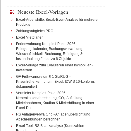
Neueste Excel-Vorlagen
Excel-Arbeitshilfe: Break-Even-Analyse für mehrere
Produkte
Zahlungsabgleich PRO
Excel Mietplaner
Ferienwohnung Komplett-Paket 2026 –
Belegungskalender, Buchungsverwaltung,
Wirtschaftlichkeit, Rechnung, Reinigung &
Instandhaltung für bis zu 6 Objekte
Excel-Vorlage zum Evaluieren einer Immobilien-
Investition
GF-Frühwarnsystem § 1 StaRUG –
Krisenfrüherkennung in Excel, IDW S 16-konform,
dokumentiert
Vermieter Komplett-Paket 2026 –
Nebenkostenabrechnung, CO₂-Aufteilung,
Mieteinnahmen, Kaution & Mieterhöhung in einer
Excel-Datei
RS Anlagenverwaltung - Anlagenübersicht und
Abschreibungen berechnen
Excel-Tool: RS Bilanzanalyse (Kennzahlen
Berechnung)