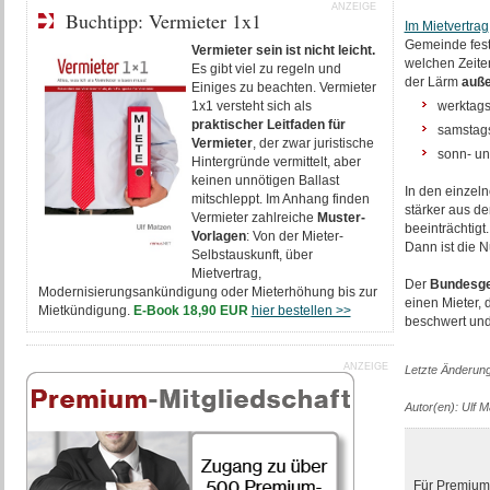
ANZEIGE
Buchtipp: Vermieter 1x1
Im Mietvertrag
Gemeinde fest
Vermieter sein ist nicht leicht.
welchen Zeite
Es gibt viel zu regeln und
der Lärm
auße
Einiges zu beachten. Vermieter
1x1 versteht sich als
werktags
praktischer Leitfaden für
samstags
Vermieter
, der zwar juristische
sonn- un
Hintergründe vermittelt, aber
keinen unnötigen Ballast
In den einzel
mitschleppt. Im Anhang finden
stärker aus d
Vermieter zahlreiche
Muster-
beeinträchtig
Vorlagen
: Von der Mieter-
Dann ist die 
Selbstauskunft, über
Mietvertrag,
Der
Bundesge
Modernisierungsankündigung oder Mieterhöhung bis zur
einen Mieter,
Mietkündigung.
E-Book 18,90 EUR
hier bestellen >>
beschwert und 
ANZEIGE
Letzte Änderun
Autor(en): Ulf 
Für Premium-