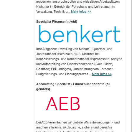
modernen, anspruchsvollen und vielseitigen Arbeits­plätzen.
Nicht nur im Bereich der Forschung und Lehre, auch in
Verwaltung, Technik u...
Mehr Infos >>
Specialist Finance (m/w/d)
Ihre Aufgaben: Erstellung von Monats‑, Quartals‑ und
Jahresabschlüssen nach HGB, Mitarbeit bei
Konsolidierungs‑ und Konzernabschlussprozessen, Analyse
und Aufbereitung von Finanzkennzahlen (GuV, Bilanz,
Cashflow, EBIT-Bridges), Durchführung von Forecast‑,
Budgetierungs‑ und Planungsprozes...
Mehr Infos >>
Accounting Specialist / Finanzbuchhalter*in (all
genders)
Bei AEB vereinfachen wir globale Warenbewegungen - und
machen effiziente, ökologische, sichere und gerechte