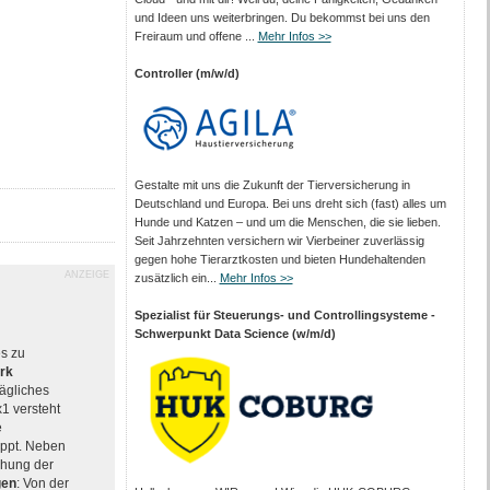
und Ideen uns weiterbringen. Du bekommst bei uns den
Freiraum und offene ...
Mehr Infos >>
Controller (m/w/d)
Gestalte mit uns die Zukunft der Tierversicherung in
Deutschland und Europa. Bei uns dreht sich (fast) alles um
Hunde und Katzen – und um die Menschen, die sie lieben.
Seit Jahrzehnten versichern wir Vierbeiner zuverlässig
gegen hohe Tierarztkosten und bieten Hundehaltenden
ANZEIGE
zusätzlich ein...
Mehr Infos >>
Spezialist für Steuerungs- und Controllingsysteme -
Schwerpunkt Data Science (w/m/d)
es zu
rk
rägliches
x1 versteht
e
ppt. Neben
chung der
gen
: Von der