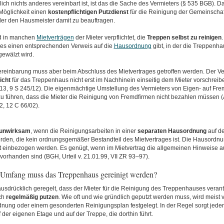
lich nichts anderes vereinbart ist, ist das die Sache des Vermieters (§ 535 BGB). D
 Möglichkeit einen
kostenpflichtigen
Putzdienst
für die Reinigung der Gemeinschaf
er den Hausmeister damit zu beauftragen.
rd in manchen
Mietverträgen
der Mieter verpflichtet, die
Treppen selbst zu reinigen
.
 es einen entsprechenden Verweis auf die
Hausordnung
gibt, in der die Treppenha
gewälzt wird.
ereinbarung muss aber beim Abschluss des Mietvertrages getroffen werden. Der Ve
icht
für das Treppenhaus nicht erst im Nachhinein einseitig dem Mieter vorschreib
6.13, 9 S 245/12). Die eigenmächtige Umstellung des Vermieters von Eigen- auf Fr
 führen, dass die Mieter die Reinigung von Fremdfirmen nicht bezahlen müssen
02, 12 C 66/02).
unwirksam
, wenn die Reinigungsarbeiten in einer
separaten Hausordnung
auf de
rden, die kein ordnungsgemäßer Bestandteil des Mietvertrages ist. Die Hausordn
it einbezogen werden. Es genügt, wenn im Mietvertrag die allgemeinen Hinweise a
orhanden sind (BGH, Urteil v. 21.01.99, VII ZR 93–97).
Umfang muss das Treppenhaus gereinigt werden?
 ausdrücklich geregelt, dass der Mieter für die Reinigung des Treppenhauses verantw
ch
regelmäßig
putzen
. Wie oft und wie gründlich geputzt werden muss, wird meist
nung oder einem gesonderten Reinigungsplan festgelegt. In der Regel sorgt jeder 
 der eigenen Etage und auf der Treppe, die dorthin führt.