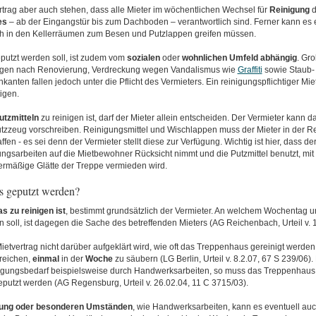
rtrag aber auch stehen, dass alle Mieter im wöchentlichen Wechsel für
Reinigung
es
– ab der Eingangstür bis zum Dachboden – verantwortlich sind. Ferner kann es e
ch in den Kellerräumen zum Besen und Putzlappen greifen müssen.
putzt werden soll, ist zudem vom
sozialen
oder
wohnlichen
Umfeld
abhängig
. Gr
gen nach Renovierung, Verdreckung wegen Vandalismus wie
Graffiti
sowie Staub-
anten fallen jedoch unter die Pflicht des Vermieters. Ein reinigungspflichtiger Mie
tigen.
utzmitteln
zu reinigen ist, darf der Mieter allein entscheiden. Der Vermieter kann d
tzzeug vorschreiben. Reinigungsmittel und Wischlappen muss der Mieter in der R
fen - es sei denn der Vermieter stellt diese zur Verfügung. Wichtig ist hier, dass de
ungsarbeiten auf die Mietbewohner Rücksicht nimmt und die Putzmittel benutzt, mi
ermäßige Glätte der Treppe vermieden wird.
s geputzt werden?
s zu reinigen ist
, bestimmt grundsätzlich der Vermieter. An welchem Wochentag u
 soll, ist dagegen die Sache des betreffenden Mieters (AG Reichenbach, Urteil v. 1
ietvertrag nicht darüber aufgeklärt wird, wie oft das Treppenhaus gereinigt werden 
reichen,
einmal
in der
Woche
zu säubern (LG Berlin, Urteil v. 8.2.07, 67 S 239/06).
igungsbedarf beispielsweise durch Handwerksarbeiten, so muss das Treppenhaus
putzt werden (AG Regensburg, Urteil v. 26.02.04, 11 C 3715/03).
rung
oder
besonderen Umständen
, wie Handwerksarbeiten, kann es eventuell au