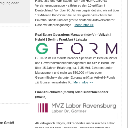
Hallo, lass uns WIR sagen! Wir - die HUK-COBURG
ndigung oder
Versicherungsgruppe - zählen zu den 10 größten in
Deutschland. Vor über 90 Jahren gegründet sind wir mit über
13 Millionen Kund:innen heute der große Versicherer für
Privathaushalte und der größte deutsche Autoversicherer.
Dass wir oft preisgünstige...
Mehr Infos >>
Real Estate Operations Manager (m/w/d) - Vollzeit |
Hybrid | Berlin / Frankfurt / Leipzig
GFORM ist ein marktführender Spezialist im Bereich Mieter-
und Gewerbeimmobilienmanagement mit Sitz in Berlin. Mit
über 15 Jahren Erfahrung, ca. 1,35 Mrd. € Assets under
Management und mehr als 550.000 m² betreuter
Gesamtfläche – darunter Europas größter Artikel-9-Fonds,
zählt unser verwaltetes P...
Mehr Infos >>
Finanzbuchhalter (m/w/d) oder Bilanzbuchhalter
(m/w/d)
nen GmbH
Als erfolgreich tätiges, akkreditiertes medizinisches Labor