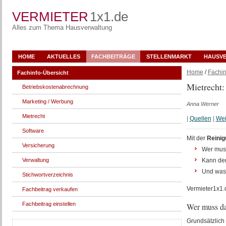
VERMIETER
1x1.de
Alles zum Thema Hausverwaltung
HOME
AKTUELLES
FACHBEITRÄGE
STELLENMARKT
HAUSV
Home
/
Fachin
Fachinfo-Übersicht
Mietrecht
Betriebskostenabrechnung
Marketing / Werbung
Anna Werner
Mietrecht
|
Quellen
|
Wei
Software
Mit der
Reinig
Versicherung
Wer muss
Verwaltung
Kann der
Und was 
Stichwortverzeichnis
Vermieter1x1.
Fachbeitrag verkaufen
Fachbeitrag einstellen
Wer muss da
Grundsätzlich 