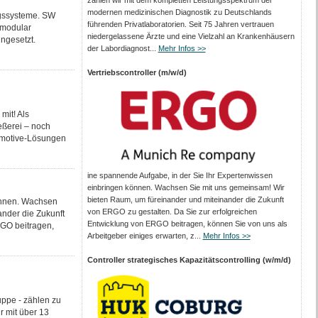
zählen wir mit dem kompletten Leistungs­spektrum der
modernen medizinischen Diagnostik zu Deutschlands
ngssysteme. SW
führenden Privat­laboratorien. Seit 75 Jahren vertrauen
 modular
nieder­gelassene Ärzte und eine Vielzahl an Kranken­häusern
ngesetzt.
der Labor­diagnost...
Mehr Infos >>
Vertriebscontroller (m/w/d)
mit! Als
eßerei – noch
tomotive-Lösungen
ine spannende Aufgabe, in der Sie Ihr Expertenwissen
einbringen können. Wachsen Sie mit uns gemeinsam! Wir
bieten Raum, um füreinander und miteinander die Zukunft
önnen. Wachsen
von ERGO zu gestalten. Da Sie zur erfolgreichen
nder die Zukunft
Entwicklung von ERGO beitragen, können Sie von uns als
RGO beitragen,
Arbeitgeber einiges erwarten, z...
Mehr Infos >>
Controller strategisches Kapazitätscontrolling (w/m/d)
ppe - zählen zu
r mit über 13