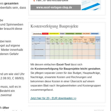
des
gesamten
benfalls sein, dass
obe
 und Spinnweben
Kostenverfolgung Bauprojekte
ter braucht diese
abei kein
egel auf eigene
r Mieter innerhalb
t denen Gefahr
Mit diesem einfachen
Excel-Tool
lässt sich
die
Kostenverfolgung für Bauprojekte leicht gestalten
.
Sie pflegen separate Listen für das Budget, Hauptaufträge,
nd um wie viel Uhr
Nachträge, erwartete Kosten und Rechnungen und
2.08.93, C 88/93).
bekommen diese Kosten in einer Übersicht auf einem
separaten Blatt nach Vergabeeinheiten und Kostengruppen
muss, soll es in
zusammengefasst.
 Besteht ein
 zweimal
Jetzt hier für 20,- EUR downloaden >>
ch
öfter
ANZEIGE