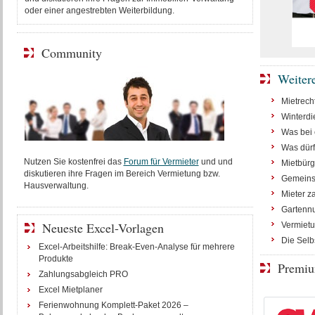
oder einer angestrebten Weiterbildung.
Community
Weiter
Mietrech
Winterdi
Was bei 
Was dürf
Nutzen Sie kostenfrei das
Forum für Vermieter
und und
Mietbürg
diskutieren ihre Fragen im Bereich Vermietung bzw.
Gemeinsa
Hausverwaltung.
Mieter z
Gartennu
Neueste Excel-Vorlagen
Vermiet
Die Selb
Excel-Arbeitshilfe: Break-Even-Analyse für mehrere
Produkte
Premiu
Zahlungsabgleich PRO
Excel Mietplaner
Ferienwohnung Komplett-Paket 2026 –