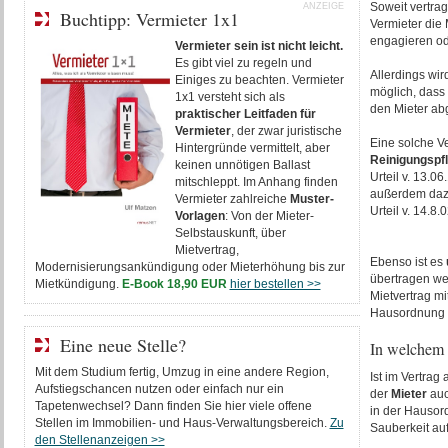
Soweit vertrag
ANZEIGE
Buchtipp: Vermieter 1x1
Vermieter die
engagieren od
Vermieter sein ist nicht leicht.
Es gibt viel zu regeln und
Allerdings wi
Einiges zu beachten. Vermieter
möglich, dass
1x1 versteht sich als
den Mieter ab
praktischer Leitfaden für
Vermieter
, der zwar juristische
Eine solche V
Hintergründe vermittelt, aber
Reinigungspfl
keinen unnötigen Ballast
Urteil v. 13.0
mitschleppt. Im Anhang finden
außerdem dazu
Vermieter zahlreiche
Muster-
Urteil v. 14.8.
Vorlagen
: Von der Mieter-
Selbstauskunft, über
Mietvertrag,
Ebenso ist es
Modernisierungsankündigung oder Mieterhöhung bis zur
übertragen we
Mietkündigung.
E-Book 18,90 EUR
hier bestellen >>
Mietvertrag m
Hausordnung v
Eine neue Stelle?
In welchem 
Mit dem Studium fertig, Umzug in eine andere Region,
Ist im Vertrag
Aufstiegschancen nutzen oder einfach nur ein
der
Mieter
au
Tapetenwechsel? Dann finden Sie hier viele offene
in der Hausord
Stellen im Immobilien- und Haus-Verwaltungsbereich.
Zu
Sauberkeit auf
den Stellenanzeigen >>