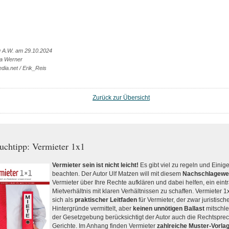
g A.W. am 29.10.2024
na Werner
dia.net / Erik_Reis
Zurück zur Übersicht
uchtipp: Vermieter 1x1
Vermieter sein ist nicht leicht!
Es gibt viel zu regeln und Einig
beachten. Der Autor Ulf Matzen will mit diesem
Nachschlagewe
Vermieter über Ihre Rechte aufklären und dabei helfen, ein eint
Mietverhältnis mit klaren Verhältnissen zu schaffen. Vermieter 1
sich als
praktischer Leitfaden
für Vermieter, der zwar juristisch
Hintergründe vermittelt, aber
keinen unnötigen Ballast
mitschle
der Gesetzgebung berücksichtigt der Autor auch die Rechtspre
Gerichte. Im Anhang finden Vermieter
zahlreiche Muster-Vorla