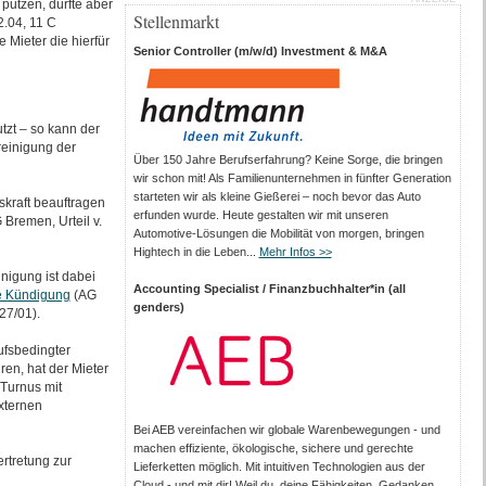
putzen, dürfte aber
Stellenmarkt
2.04, 11 C
Mieter die hierfür
Senior Controller (m/w/d) Investment & M&A
tzt – so kann der
reinigung der
Über 150 Jahre Berufserfahrung? Keine Sorge, die bringen
wir schon mit! Als Familienunternehmen in fünfter Generation
starteten wir als kleine Gießerei – noch bevor das Auto
skraft beauftragen
erfunden wurde. Heute gestalten wir mit unseren
 Bremen, Urteil v.
Automotive-Lösungen die Mobilität von morgen, bringen
Hightech in die Leben...
Mehr Infos >>
igung ist dabei
Accounting Specialist / Finanzbuchhalter*in (all
se Kündigung
(AG
genders)
27/01).
ufsbedingter
en, hat der Mieter
 Turnus mit
xternen
Bei AEB vereinfachen wir globale Warenbewegungen - und
machen effiziente, ökologische, sichere und gerechte
ertretung zur
Lieferketten möglich. Mit intuitiven Technologien aus der
Cloud - und mit dir! Weil du, deine Fähigkeiten, Gedanken