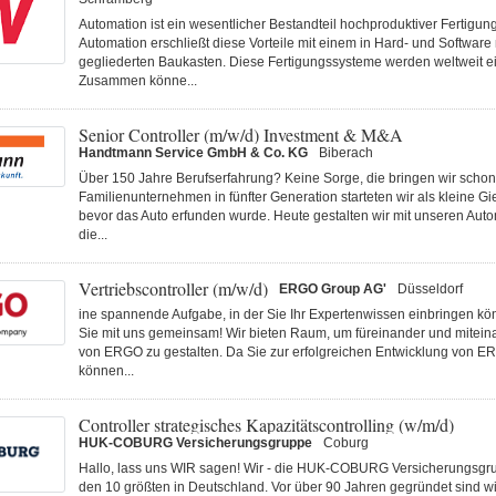
Automation ist ein wesentlicher Bestandteil hochproduktiver Fertigu
Automation erschließt diese Vorteile mit einem in Hard- und Software
gegliederten Baukasten. Diese Fertigungs­systeme werden weltweit ei
Zusammen könne...
Senior Controller (m/w/d) Investment & M&A
Handtmann Service GmbH & Co. KG
Biberach
Über 150 Jahre Berufserfahrung? Keine Sorge, die bringen wir schon 
Familienunternehmen in fünfter Generation starteten wir als kleine Gi
bevor das Auto erfunden wurde. Heute gestalten wir mit unseren Au
die...
Vertriebscontroller (m/w/d)
ERGO Group AG'
Düsseldorf
ine spannende Aufgabe, in der Sie Ihr Expertenwissen einbringen k
Sie mit uns gemeinsam! Wir bieten Raum, um füreinander und miteina
von ERGO zu gestalten. Da Sie zur erfolgreichen Entwicklung von E
können...
Controller strategisches Kapazitätscontrolling (w/m/d)
HUK-COBURG Versicherungsgruppe
Coburg
Hallo, lass uns WIR sagen! Wir - die HUK-COBURG Versicherungsgru
den 10 größten in Deutschland. Vor über 90 Jahren gegründet sind wi