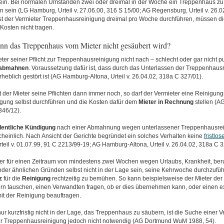
in. Bei normalen Umständen zwei oder dreimal in der Woche ein Treppenhaus zu 
sein (LG Hamburg, Urteil v. 27.06.00, 316 S 15/00; AG Regensburg, Urteil v. 26.0
st der Vermieter Treppenhausreinigung dreimal pro Woche durchführen, müssen die 
Kosten nicht tragen.
nn das Treppenhaus vom Mieter nicht gesäubert wird?
er seiner Pflicht zur Treppenhausreinigung nicht nach – schlecht oder gar nicht pu
abmahnen
. Voraussetzung dafür ist, dass durch das Unterlassen der Treppenhaus
heblich gestört ist (AG Hamburg-Altona, Urteil v. 26.04.02, 318a C 327/01).
 der Mieter seine Pflichten dann immer noch, so darf der Vermieter eine Reinigung
igung selbst durchführen und die Kosten dafür dem
Mieter in Rechnung
stellen (AG
346/12).
entliche Kündigung
nach einer Abmahnung wegen unterlassener Treppenhausrein
heinlich. Nach Ansicht der Gerichte begründet ein solches Verhalten keine
fristlo
eil v. 01.07.99, 91 C 2213/99-19; AG Hamburg-Altona, Urteil v. 26.04.02, 318a C 3
eter für einen Zeitraum von mindestens zwei Wochen wegen Urlaubs, Krankheit, ber
der ähnlichen Gründen selbst nicht in der Lage sein, seine Kehrwoche durchzuführ
z
für die
Reinigung
rechtzeitig zu bemühen. So kann beispielsweise der Mieter der
rn tauschen, einen Verwandten fragen, ob er dies übernehmen kann, oder einen e
mit der Reinigung beauftragen.
 nur kurzfristig nicht in der Lage, das Treppenhaus zu säubern, ist die Suche einer V
er Treppenhausreinigung jedoch nicht notwendig (AG Dortmund WuM 1988, 54).