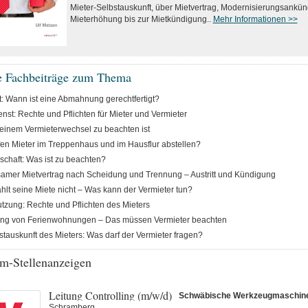
Mieter-Selbstauskunft, über Mietvertrag, Modernisierungsankü
Mieterhöhung bis zur Mietkündigung..
Mehr Informationen >>
e Fachbeiträge zum Thema
t: Wann ist eine Abmahnung gerechtfertigt?
enst: Rechte und Pflichten für Mieter und Vermieter
einem Vermieterwechsel zu beachten ist
en Mieter im Treppenhaus und im Hausflur abstellen?
schaft: Was ist zu beachten?
mer Mietvertrag nach Scheidung und Trennung – Austritt und Kündigung
ahlt seine Miete nicht – Was kann der Vermieter tun?
tzung: Rechte und Pflichten des Mieters
ung von Ferienwohnungen – Das müssen Vermieter beachten
stauskunft des Mieters: Was darf der Vermieter fragen?
m-Stellenanzeigen
Leitung Controlling (m/w/d)
Schwäbische Werkzeugmaschi
Schramberg