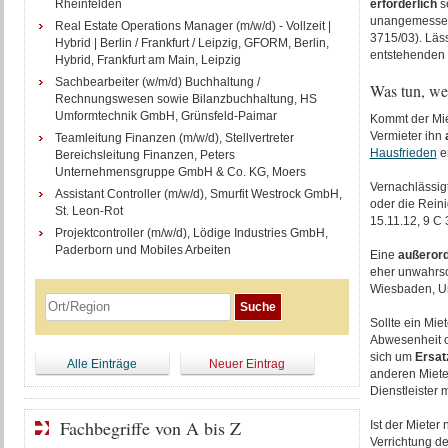
Rheinfelden
erforderlich
se
unangemessen 
Real Estate Operations Manager (m/w/d) - Vollzeit |
3715/03). Läs
Hybrid | Berlin / Frankfurt / Leipzig, GFORM, Berlin,
entstehenden 
Hybrid, Frankfurt am Main, Leipzig
Sachbearbeiter (w/m/d) Buchhaltung /
Was tun, we
Rechnungswesen sowie Bilanzbuchhaltung, HS
Umformtechnik GmbH, Grünsfeld-Paimar
Kommt der Miet
Vermieter ihn
Teamleitung Finanzen (m/w/d), Stellvertreter
Hausfrieden
er
Bereichsleitung Finanzen, Peters
Unternehmensgruppe GmbH & Co. KG, Moers
Vernachlässigt
Assistant Controller (m/w/d), Smurfit Westrock GmbH,
oder die Rein
St. Leon-Rot
15.11.12, 9 C 
Projektcontroller (m/w/d), Lödige Industries GmbH,
Paderborn und Mobiles Arbeiten
Eine
außerord
eher unwahrsc
Wiesbaden, Urt
Sollte ein Mi
Abwesenheit o
sich um
Ersat
Alle Einträge
Neuer Eintrag
anderen Miete
Dienstleister 
Fachbegriffe von A bis Z
Ist der Mieter
Verrichtung d