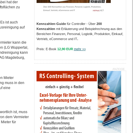
abei hat der
tsflächen zu
 Es ist auch
Kennzahlen-Guide
für Controller - Über
200
usreinigung auf
Kennzahlen
mit Erläuterung und Beispielrechnung aus den
Bereichen Finanzen, Personal, Logistik, Produktion, Einkauf,
Vertrieb, eCommerce und IT
.
rmieter kann die
en (LG Wuppertal,
Preis: E-Book
12,90 EUR
mehr >>
emdreinigung kann
 (AG Magdeburg,
ANZEIGE
n Mieter
ung muss in den
uf eine
ortlich ist, muss
 von dem Vermieter
Mieter für