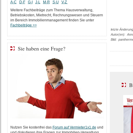
A-C
D-F
G-I
J-L
M-R
S-U
V-Z
Weitere Fachbeiträge zum Thema Hausverwaltung,
Betriebskosten, Mietrecht, Rechnungswesen und Steuern
im Bereich Immobilienmanagement finden Sie unter
Fachbeiträge >>
letzte Änderun
Autor(en): An
Bild: pantherme
Sie haben eine Frage?
B
Nutzen Sie kostenfrei das
Forum auf Vermieter1x1.de
und
und diskutieren ihre Fragen zur Immobilien-Verwaltung