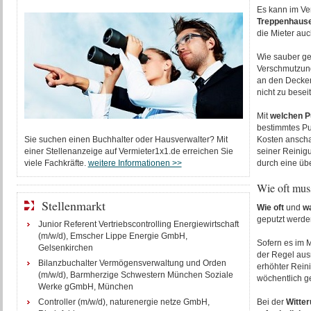
Es kann im Ve
Treppenhaus
die Mieter au
Wie sauber ge
Verschmutzun
an den Deckenk
nicht zu besei
Mit
welchen P
bestimmtes Pu
Sie suchen einen Buchhalter oder Hausverwalter? Mit
Kosten anschaf
einer Stellenanzeige auf Vermieter1x1.de erreichen Sie
seiner Reinig
viele Fachkräfte.
weitere Informationen >>
durch eine üb
Wie oft mus
Stellenmarkt
Wie oft
und
wa
geputzt werden
Junior Referent Vertriebscontrolling Energiewirtschaft
(m/w/d), Emscher Lippe Energie GmbH,
Sofern es im M
Gelsenkirchen
der Regel aus
Bilanzbuchalter Vermögensverwaltung und Orden
erhöhter Rein
(m/w/d), Barmherzige Schwestern München Soziale
wöchentlich ge
Werke gGmbH, München
Controller (m/w/d), naturenergie netze GmbH,
Bei der
Witte