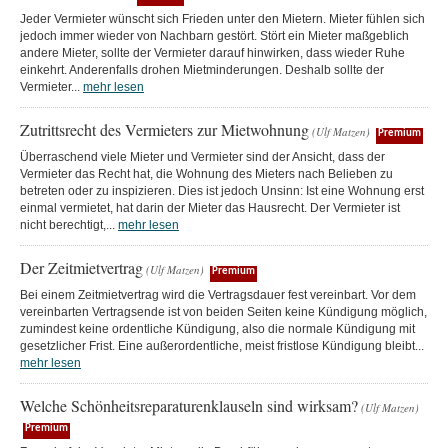
Jeder Vermieter wünscht sich Frieden unter den Mietern. Mieter fühlen sich
jedoch immer wieder von Nachbarn gestört. Stört ein Mieter maßgeblich
andere Mieter, sollte der Vermieter darauf hinwirken, dass wieder Ruhe
einkehrt. Anderenfalls drohen Mietminderungen. Deshalb sollte der
Vermieter...
mehr lesen
Zutrittsrecht des Vermieters zur Mietwohnung
(Ulf Matzen)
Premium
Überraschend viele Mieter und Vermieter sind der Ansicht, dass der
Vermieter das Recht hat, die Wohnung des Mieters nach Belieben zu
betreten oder zu inspizieren. Dies ist jedoch Unsinn: Ist eine Wohnung erst
einmal vermietet, hat darin der Mieter das Hausrecht. Der Vermieter ist
nicht berechtigt,...
mehr lesen
Der Zeitmietvertrag
(Ulf Matzen)
Premium
Bei einem Zeitmietvertrag wird die Vertragsdauer fest vereinbart. Vor dem
vereinbarten Vertragsende ist von beiden Seiten keine Kündigung möglich,
zumindest keine ordentliche Kündigung, also die normale Kündigung mit
gesetzlicher Frist. Eine außerordentliche, meist fristlose Kündigung bleibt...
mehr lesen
Welche Schönheitsreparaturenklauseln sind wirksam?
(Ulf Matzen)
Premium