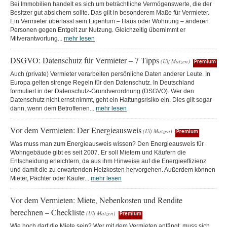
Bei Immobilien handelt es sich um beträchtliche Vermögenswerte, die der
Besitzer gut absichern sollte. Das gilt in besonderem Maße für Vermieter.
Ein Vermieter überlässt sein Eigentum – Haus oder Wohnung – anderen
Personen gegen Entgelt zur Nutzung. Gleichzeitig übernimmt er
Mitverantwortung...
mehr lesen
DSGVO: Datenschutz für Vermieter – 7 Tipps
(Ulf Matzen)
Premium
Auch (private) Vermieter verarbeiten persönliche Daten anderer Leute. In
Europa gelten strenge Regeln für den Datenschutz. In Deutschland
formuliert in der Datenschutz-Grundverordnung (DSGVO). Wer den
Datenschutz nicht ernst nimmt, geht ein Haftungsrisiko ein. Dies gilt sogar
dann, wenn dem Betroffenen...
mehr lesen
Vor dem Vermieten: Der Energieausweis
(Ulf Matzen)
Premium
Was muss man zum Energieausweis wissen? Den Energieausweis für
Wohngebäude gibt es seit 2007. Er soll Mietern und Käufern die
Entscheidung erleichtern, da aus ihm Hinweise auf die Energieeffizienz
und damit die zu erwartenden Heizkosten hervorgehen. Außerdem können
Mieter, Pächter oder Käufer...
mehr lesen
Vor dem Vermieten: Miete, Nebenkosten und Rendite
berechnen – Checkliste
(Ulf Matzen)
Premium
Wie hoch darf die Miete sein? Wer mit dem Vermieten anfängt, muss sich