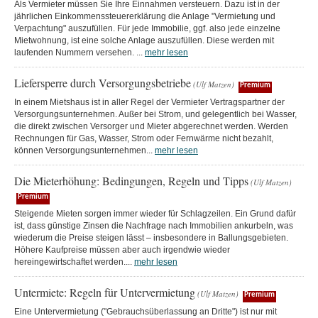
Als Vermieter müssen Sie Ihre Einnahmen versteuern. Dazu ist in der
jährlichen Einkommenssteuererklärung die Anlage "Vermietung und
Verpachtung" auszufüllen. Für jede Immobilie, ggf. also jede einzelne
Mietwohnung, ist eine solche Anlage auszufüllen. Diese werden mit
laufenden Nummern versehen. ...
mehr lesen
Liefersperre durch Versorgungsbetriebe
(Ulf Matzen)
Premium
In einem Mietshaus ist in aller Regel der Vermieter Vertragspartner der
Versorgungsunternehmen. Außer bei Strom, und gelegentlich bei Wasser,
die direkt zwischen Versorger und Mieter abgerechnet werden. Werden
Rechnungen für Gas, Wasser, Strom oder Fernwärme nicht bezahlt,
können Versorgungsunternehmen...
mehr lesen
Die Mieterhöhung: Bedingungen, Regeln und Tipps
(Ulf Matzen)
Premium
Steigende Mieten sorgen immer wieder für Schlagzeilen. Ein Grund dafür
ist, dass günstige Zinsen die Nachfrage nach Immobilien ankurbeln, was
wiederum die Preise steigen lässt – insbesondere in Ballungsgebieten.
Höhere Kaufpreise müssen aber auch irgendwie wieder
hereingewirtschaftet werden....
mehr lesen
Untermiete: Regeln für Untervermietung
(Ulf Matzen)
Premium
Eine Untervermietung ("Gebrauchsüberlassung an Dritte") ist nur mit