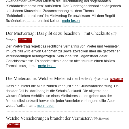
Zwar darf der Vermieter Mietern die Durchführung der sogenannten
"Schönheitsreparaturen" aufbürden. Der Bundesgerichtshof erklärt jedoch
seit Jahren Klauseln im Zusammenhang mit dem Thema
"Schönheitsreparaturen" im Mietvertrag für unwirksam. Mit dem Begriff
Schönheitsreparaturen sind keine...
mehr lesen
Der Mietvertrag: Das gibt es zu beachten – mit Checkliste
(Ulf
Matzen)
Premium
Der Mietvertrag regelt das rechtliche Verhältnis von Mieter und Vermieter.
Im Streitfall wird er von Gerichten zu Beweiszwecken über die getroffenen
Vereinbarungen herangezogen. Sein Inhalt ist Gegenstand vieler
Gerichtsprozesse. Es handelt sich hier also nicht nur um einen bloßen
Formalismus, dem...
mehr lesen
Die Mietersuche: Welcher Mieter ist der beste?
(Ulf Matzen)
Premium
Dass ein Mieter die Miete zahlen kann, ist eine Grundvoraussetzung. Ob
das der Fall ist, darüber gibt die Schufa Auskunft. Die allgemeinen
wirtschaftlichen Verhältnisse eines Mietinteressenten gehen aus der
Mieterselbstauskunft hervor, die jeder Vermieter verlangen sollte. Aber
worauf sollte man...
mehr lesen
Welche Versicherungen braucht der Vermieter?
(Ulf Matzen)
Premium