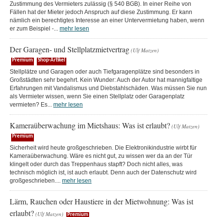
Zustimmung des Vermieters zulässig (§ 540 BGB). In einer Reihe von
Fällen hat der Mieter jedoch Anspruch auf diese Zustimmung. Er kann
nämlich ein berechtigtes Interesse an einer Untervermietung haben, wenn
er zum Beispiel -...
mehr lesen
Der Garagen- und Stellplatzmietvertrag
(Ulf Matzen)
Premium
Shop-Artikel
Stellplätze und Garagen oder auch Tiefgaragenplätze sind besonders in
Großstädten sehr begehrt. Kein Wunder: Auch der Autor hat mannigfaltige
Erfahrungen mit Vandalismus und Diebstahlschäden. Was müssen Sie nun
als Vermieter wissen, wenn Sie einen Stellplatz oder Garagenplatz
vermieten? Es...
mehr lesen
Kameraüberwachung im Mietshaus: Was ist erlaubt?
(Ulf Matzen)
Premium
Sicherheit wird heute großgeschrieben. Die Elektronikindustrie wirbt für
Kameraüberwachung. Wäre es nicht gut, zu wissen wer da an der Tür
klingelt oder durch das Treppenhaus stapft? Doch nicht alles, was
technisch möglich ist, ist auch erlaubt. Denn auch der Datenschutz wird
großgeschrieben....
mehr lesen
Lärm, Rauchen oder Haustiere in der Mietwohnung: Was ist
erlaubt?
(Ulf Matzen)
Premium