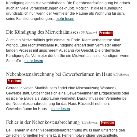
Kündigung eines Mietverhältnisses. Die Eigenbedarfskündigung ist jedoch
auch an viele Voraussetzungen geknüpft. Möglich ist diese Kündigung
grundsätzlich nur, wenn der Vermieter die Räume als Wohnung für sich,
seine Familienangehörigen...
mehr lesen
Die Kündigung des Mietverhältnisses
(Ulf Matzen)
Premium
Auch ein Mietverhältnis geht einmal zu Ende. Klare Verhältnisse sind
wichtig. Eine rechtswirksame Kündigung erspart dem Vermieter einen
langen Prozess mit unsicherem Ausgang vor Gericht. Die ordentliche
Kündigung Als Vermieter dürfen Sie ein Mietverhältnis nur kündigen, wenn
Sie dafür...
mehr lesen
Nebenkostenabrechnung bei Gewerberäumen im Haus
(Ulf Matzen)
Premium
Gerade in vielen Stadthäusern findet eine Mischnutzung Wohnen /
Gewerbe statt. Oft befindet sich eine Gewerbeeinheit im Erdgeschoss oder
es ist eine Etage als Büroräume vermietet. Darauf muss der Vermieter bei
der Nebenkostenabrechnung für das Haus Rücksicht nehmen.
Gewerberäume im Haus:...
mehr lesen
Fehler in der Nebenkostenabrechnung
(Ulf Matzen)
Premium
Bei Fehlern in einer Nebenkostenabrechnung muss man unterscheiden
zwischen formellen Fehlern (z. B. Fehlen notwendiger Bestandteile,