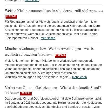
aussteigen? ...
mehr lesen
Welche Kleinreparaturenklauseln sind derzeit zulässig?
(Ulf Matzen)
Premium
Für Reparaturen an einer Mietwohnung ist grundsätzlich der Vermieter
zuständig. Eine Ausnahme sind die sogenannten Kleinreparaturen. Deren
Kosten können mit einer entsprechenden Klausel im Mietvertrag auf den
Mieter abgewälzt werden. Die Gerichte haben viele Urteile zum Thema
Kleinreparaturen-Klausel...
mehr lesen
Mitarbeiterwohnungen bzw. Werkmietwohnungen - was ist
rechtlich zu beachten?
(Ulf Matzen)
Premium
Viele Unternehmen bringen Mitarbeiter in Werkmietwohnungen oder
Mitarbeiterwohnungen unter. Dies hilft in Zeiten hoher Mieten und knapper
Wohnungsangebote, dringend gesuchte Fachkräfte zu finden und an das
Unternehmen zu binden. Allerdings gelten rechtlich bei
Werksmietwohnungen einige besondere Regeln....
mehr lesen
Verbot von Öl- und Gasheizungen - Wie ist der aktuelle Stand?
(Ulf Matzen)
Premium
Das geplante Öl- und Gasheizungsverbot hat viele Schlagzeilen gemacht.
Im September 2023 hat das sogenannte Heizungsgesetz - die Neufassung
des Gebäudeenergiegesetzes - Bundestag und Bundesrat passiert. Was