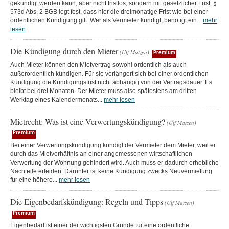
gekündigt werden kann, aber nicht fristlos, sondern mit gesetzlicher Frist. §
573d Abs. 2 BGB legt fest, dass hier die dreimonatige Frist wie bei einer
ordentlichen Kündigung gilt. Wer als Vermieter kündigt, benötigt ein...
mehr
lesen
Die Kündigung durch den Mieter
(Ulf Matzen)
Premium
Auch Mieter können den Mietvertrag sowohl ordentlich als auch
außerordentlich kündigen. Für sie verlängert sich bei einer ordentlichen
Kündigung die Kündigungsfrist nicht abhängig von der Vertragsdauer. Es
bleibt bei drei Monaten. Der Mieter muss also spätestens am dritten
Werktag eines Kalendermonats...
mehr lesen
Mietrecht: Was ist eine Verwertungskündigung?
(Ulf Matzen)
Premium
Bei einer Verwertungskündigung kündigt der Vermieter dem Mieter, weil er
durch das Mietverhältnis an einer angemessenen wirtschaftlichen
Verwertung der Wohnung gehindert wird. Auch muss er dadurch erhebliche
Nachteile erleiden. Darunter ist keine Kündigung zwecks Neuvermietung
für eine höhere...
mehr lesen
Die Eigenbedarfskündigung: Regeln und Tipps
(Ulf Matzen)
Premium
Eigenbedarf ist einer der wichtigsten Gründe für eine ordentliche