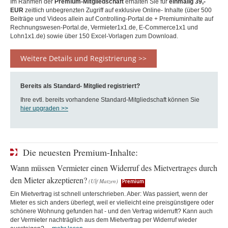
Im Rahmen der
Premium-Mitgliedschaft
erhalten Sie für
einmalig
3
9
,-
EUR
zeitlich unbegrenzten Zugriff auf exklusive Online- Inhalte (über 500
Beiträge und Videos allein auf Controlling-Portal.de + Premiuminhalte auf
Rechnungswesen-Portal.de, Vermieter1x1.de, E-Commerce1x1 und
Lohn1x1.de) sowie über 150 Excel-Vorlagen zum Download.
Weitere Details und Registrierung >>
Bereits als Standard- Mitglied registriert?
Ihre evtl. bereits vorhandene Standard-Mitgliedschaft können Sie
hier upgraden >>
Die neuesten Premium-Inhalte:
Wann müssen Vermieter einen Widerruf des Mietvertrages durch
den Mieter akzeptieren?
(Ulf Matzen)
Premium
Ein Mietvertrag ist schnell unterschrieben. Aber: Was passiert, wenn der
Mieter es sich anders überlegt, weil er vielleicht eine preisgünstigere oder
schönere Wohnung gefunden hat - und den Vertrag widerruft? Kann auch
der Vermieter nachträglich aus dem Mietvertrag per Widerruf wieder