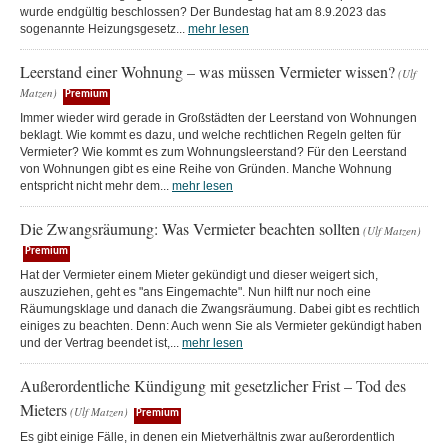
wurde endgültig beschlossen? Der Bundestag hat am 8.9.2023 das
sogenannte Heizungsgesetz...
mehr lesen
Leerstand einer Wohnung – was müssen Vermieter wissen?
(Ulf
Matzen)
Premium
Immer wieder wird gerade in Großstädten der Leerstand von Wohnungen
beklagt. Wie kommt es dazu, und welche rechtlichen Regeln gelten für
Vermieter? Wie kommt es zum Wohnungsleerstand? Für den Leerstand
von Wohnungen gibt es eine Reihe von Gründen. Manche Wohnung
entspricht nicht mehr dem...
mehr lesen
Die Zwangsräumung: Was Vermieter beachten sollten
(Ulf Matzen)
Premium
Hat der Vermieter einem Mieter gekündigt und dieser weigert sich,
auszuziehen, geht es "ans Eingemachte". Nun hilft nur noch eine
Räumungsklage und danach die Zwangsräumung. Dabei gibt es rechtlich
einiges zu beachten. Denn: Auch wenn Sie als Vermieter gekündigt haben
und der Vertrag beendet ist,...
mehr lesen
Außerordentliche Kündigung mit gesetzlicher Frist – Tod des
Mieters
(Ulf Matzen)
Premium
Es gibt einige Fälle, in denen ein Mietverhältnis zwar außerordentlich